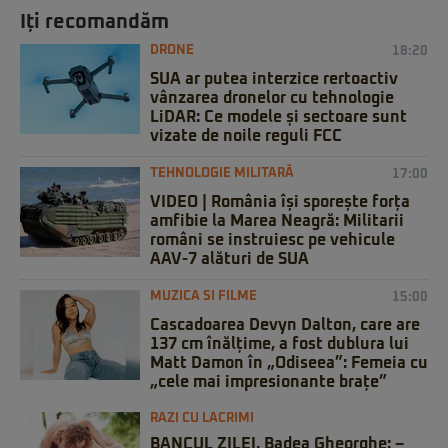
Iți recomandăm
DRONE
18:20
SUA ar putea interzice rertoactiv
vânzarea dronelor cu tehnologie
LiDAR: Ce modele și sectoare sunt
vizate de noile reguli FCC
TEHNOLOGIE MILITARĂ
17:00
VIDEO | România își sporește forța
amfibie la Marea Neagră: Militarii
români se instruiesc pe vehicule
AAV-7 alături de SUA
MUZICA SI FILME
15:00
Cascadoarea Devyn Dalton, care are
137 cm înălțime, a fost dublura lui
Matt Damon în „Odiseea”: Femeia cu
„cele mai impresionante brațe”
RAZI CU LACRIMI
BANCUL ZILEI. Badea Gheorghe: –