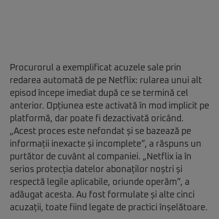
Procurorul a exemplificat acuzele sale prin
redarea automată de pe Netflix: rularea unui alt
episod începe imediat după ce se termină cel
anterior. Opțiunea este activată în mod implicit pe
platformă, dar poate fi dezactivată oricând.
„Acest proces este nefondat și se bazează pe
informații inexacte și incomplete”, a răspuns un
purtător de cuvânt al companiei. „Netflix ia în
serios protecția datelor abonaților noștri și
respectă legile aplicabile, oriunde operăm”, a
adăugat acesta. Au fost formulate și alte cinci
acuzații, toate fiind legate de practici înșelătoare.