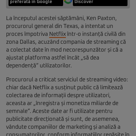
preferată în Google
Discover
La începutul acestei săptămâni, Ken Paxton,
procurorul general din Texas, a intentat un
proces împotriva
Netflix
într-o instanță civilă din
zona Dallas, acuzând compania de streaming că
a colectat date în mod necorespunzător și că a
ajustat platforma astfel încât „să dea
dependență” utilizatorilor.
Procurorul a criticat serviciul de streaming video:
chiar dacă Netflix a susținut public că limitează
colectarea de informații despre utilizatori,
aceasta ar „înregistra și monetiza miliarde de
semnale”. Aceste date ar fi utilizate pentru
publicitate direcționată și sunt, de asemenea,
vândute companiilor de marketing și analiză a
consumatorilor, conform informațiilor regăsite în