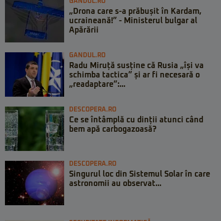
GANDUL.RO
„Drona care s-a prăbușit în Kardam,
ucraineană!” - Ministerul bulgar al
Apărării
GANDUL.RO
Radu Miruță susține că Rusia „își va
schimba tactica” și ar fi necesară o
„readaptare”:...
DESCOPERA.RO
Ce se întâmplă cu dinții atunci când
bem apă carbogazoasă?
DESCOPERA.RO
Singurul loc din Sistemul Solar în care
astronomii au observat...