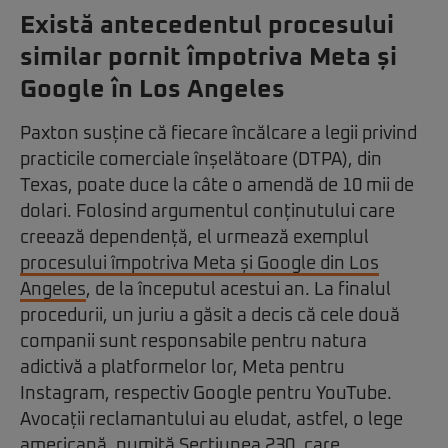
Există antecedentul procesului
similar pornit împotriva Meta și
Google în Los Angeles
Paxton susține că fiecare încălcare a legii privind
practicile comerciale înșelătoare (DTPA), din
Texas, poate duce la câte o amendă de 10 mii de
dolari. Folosind argumentul conținutului care
creează dependență, el urmează exemplul
procesului împotriva Meta și Google din Los
Angeles
, de la începutul acestui an. La finalul
procedurii, un juriu a găsit a decis că cele două
companii sunt responsabile pentru natura
adictivă a platformelor lor, Meta pentru
Instagram, respectiv Google pentru YouTube.
Avocații reclamantului au eludat, astfel, o lege
americană, numită Secțiunea 230, care