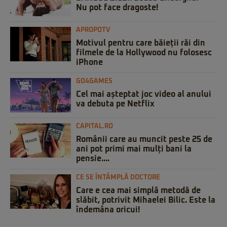
Nu pot face dragoste!
APROPOTV
Motivul pentru care băieții răi din
filmele de la Hollywood nu folosesc
iPhone
GO4GAMES
Cel mai așteptat joc video al anului
va debuta pe Netflix
CAPITAL.RO
Românii care au muncit peste 25 de
ani pot primi mai mulți bani la
pensie....
CE SE ÎNTÂMPLĂ DOCTORE
Care e cea mai simplă metodă de
slăbit, potrivit Mihaelei Bilic. Este la
îndemâna oricui!