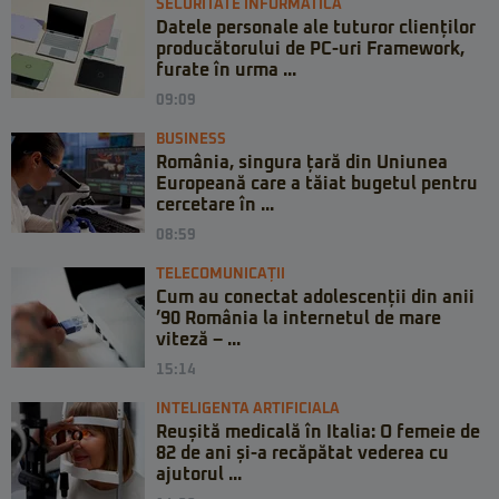
SECURITATE INFORMATICĂ
Datele personale ale tuturor clienților
producătorului de PC-uri Framework,
furate în urma ...
09:09
BUSINESS
România, singura țară din Uniunea
Europeană care a tăiat bugetul pentru
cercetare în ...
08:59
TELECOMUNICAȚII
Cum au conectat adolescenții din anii
’90 România la internetul de mare
viteză – ...
15:14
INTELIGENTA ARTIFICIALA
Reușită medicală în Italia: O femeie de
82 de ani și-a recăpătat vederea cu
ajutorul ...