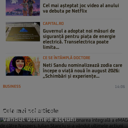
Cel mai așteptat joc video al anului
va debuta pe Netflix
CAPITAL.RO
Guvernul a adoptat noi măsuri de
siguranță pentru piața de energie
electrică. Transelectrica poate
limita...
CE SE ÎNTÂMPLĂ DOCTORE
Neti Sandu nominalizează zodia care
începe o viață nouă în august 2026:
„Schimbări și experiențe...
BUSINESS
14:06
Comisia Europeană aprobă
achiziționarea integrală a eMAG de
Cele mai noi articole
către Naspers. Iulian Stanciu și-a
vândut ultimele acțiuni