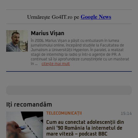
Google News
Urmărește Go4IT.ro pe
Marius Vișan
În 2006, Marius Vișan a pășit cu entuziasm în lumea
jurnalismului online, începând studiile la Facultatea de
Jurnalism a Universității Hyperion. În paralel, a realizat
stagii de internship la radio și într-o agenție de PR. A
continuat să își aprofundeze cunoștințele cu un masterat
în ...
citește mai mult
Iți recomandăm
TELECOMUNICAȚII
15:14
Cum au conectat adolescenții din
anii ’90 România la internetul de
mare viteză – podcast BBC