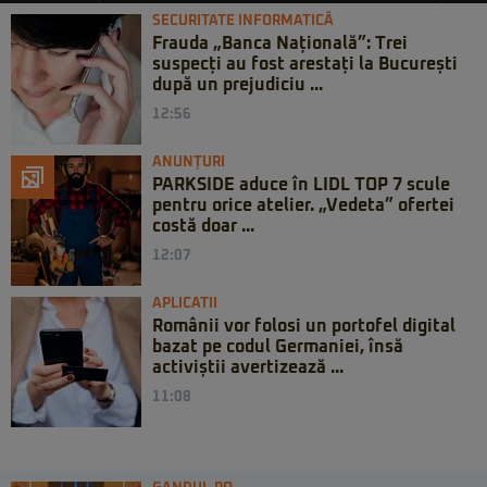
SECURITATE INFORMATICĂ
Frauda „Banca Națională”: Trei
suspecți au fost arestați la București
după un prejudiciu ...
12:56
ANUNȚURI
PARKSIDE aduce în LIDL TOP 7 scule
pentru orice atelier. „Vedeta” ofertei
costă doar ...
12:07
APLICATII
Românii vor folosi un portofel digital
bazat pe codul Germaniei, însă
activiștii avertizează ...
11:08