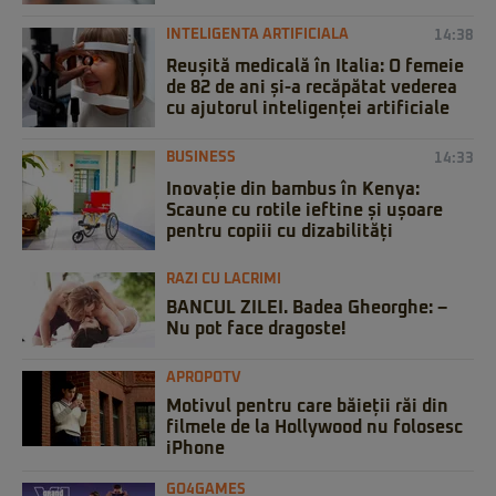
INTELIGENTA ARTIFICIALA
14:38
Reușită medicală în Italia: O femeie
de 82 de ani și-a recăpătat vederea
cu ajutorul inteligenței artificiale
BUSINESS
14:33
Inovație din bambus în Kenya:
Scaune cu rotile ieftine și ușoare
pentru copiii cu dizabilități
RAZI CU LACRIMI
BANCUL ZILEI. Badea Gheorghe: –
Nu pot face dragoste!
APROPOTV
Motivul pentru care băieții răi din
filmele de la Hollywood nu folosesc
iPhone
GO4GAMES