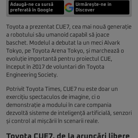
Adaugă-ne ca sursă
Urmărește-ne in
preferată în Google
Discover
Toyota a prezentat CUE7, cea mai nouă generație
a robotului său umanoid capabil să joace
baschet. Modelul a debutat la un meci Alvark
Tokyo, pe Toyota Arena Tokyo, și marchează o
evoluție importantă pentru proiectul CUE,
început în 2017 de voluntari din Toyota
Engineering Society.
Potrivit Toyota Times, CUE7 nu este doar un
exercițiu spectaculos de imagine, ci o
demonstrație a modului în care compania
dezvoltă sisteme de inteligență artificială, senzori
și control al mișcării în scenarii reale.
Toyota CUE7, de la aruncări libere