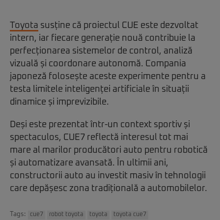
Toyota
susține că proiectul CUE este dezvoltat
intern, iar fiecare generație nouă contribuie la
perfecționarea sistemelor de control, analiză
vizuală și coordonare autonomă. Compania
japoneză folosește aceste experimente pentru a
testa limitele inteligenței artificiale în situații
dinamice și imprevizibile.
Deși este prezentat într-un context sportiv și
spectaculos, CUE7 reflectă interesul tot mai
mare al marilor producători auto pentru robotică
și automatizare avansată. În ultimii ani,
constructorii auto au investit masiv în tehnologii
care depășesc zona tradițională a automobilelor.
Tags:
cue7
robot toyota
toyota
toyota cue7