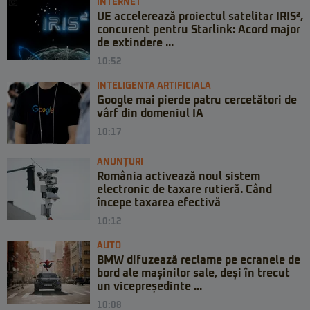
INTERNET
UE accelerează proiectul satelitar IRIS²,
concurent pentru Starlink: Acord major
de extindere ...
10:52
INTELIGENTA ARTIFICIALA
Google mai pierde patru cercetători de
vârf din domeniul IA
10:17
ANUNȚURI
România activează noul sistem
electronic de taxare rutieră. Când
începe taxarea efectivă
10:12
AUTO
BMW difuzează reclame pe ecranele de
bord ale mașinilor sale, deși în trecut
un vicepreședinte ...
10:08