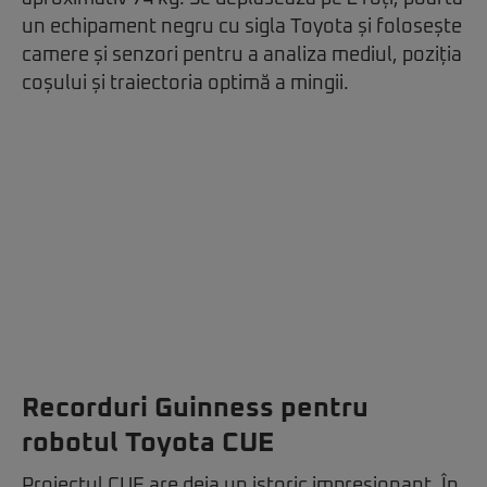
un echipament negru cu sigla Toyota și folosește
camere și senzori pentru a analiza mediul, poziția
coșului și traiectoria optimă a mingii.
Recorduri Guinness pentru
robotul Toyota CUE
Proiectul CUE are deja un istoric impresionant. În