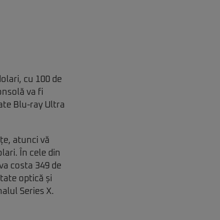
olari, cu 100 de
nsolă va fi
ate Blu-ray Ultra
țe, atunci vă
ari. În cele din
va costa 349 de
tate optică și
alul Series X.