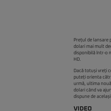
Prețul de lansare
dolari mai mult de
disponibilă într-o 
HD.
Dacă totuși vreți c
puteți orienta cătr
urmă, ultima nouă
dolari când va aju
dispune de același
VIDEO