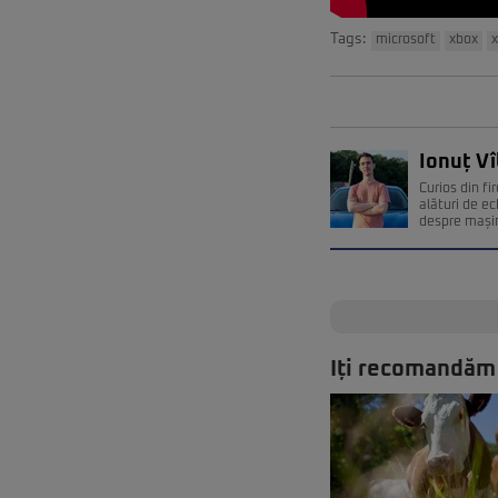
Tags:
microsoft
xbox
x
Ionuț Vî
Curios din fi
alături de e
despre mașin
Iți recomandăm