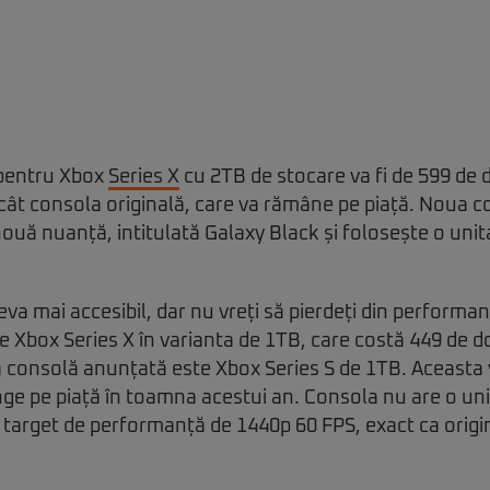
 pentru Xbox
Series X
cu 2TB de stocare va fi de 599 de d
cât consola originală, care va rămâne pe piață. Noua co
nouă nuanță, intitulată Galaxy Black și folosește o unit
eva mai accesibil, dar nu vreți să pierdeți din performan
e Xbox Series X în varianta de 1TB, care costă 449 de dol
 consolă anunțată este Xbox Series S de 1TB. Aceasta 
nge pe piață în toamna acestui an. Consola nu are o uni
 target de performanță de 1440p 60 FPS, exact ca origin