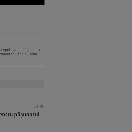
început cariera în jurnalism
ProMotor. Când nu scrie
11:00
 pentru pășunatul