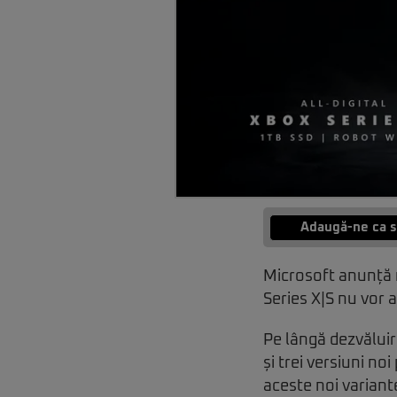
Adaugă-ne ca s
Microsoft anunță 
Series X|S nu vor a
Pe lângă dezvăluir
și trei versiuni n
aceste noi variant