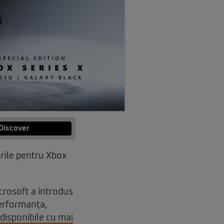
Discover
rile pentru Xbox
crosoft a introdus
performanța,
disponibile cu mai