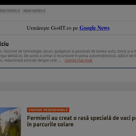
box series s
xbox series x
Google News
Urmărește Go4IT.ro pe
lciu
re, fascinat de tehnologie, jocuri, gadgeturi și pasionat de lumea auto, Ionuț și-a 
chipa WASD.ro. De acolo a urmat o incursiune în presa automobilistică, alături de 
i, redactează articole despre cele ...
citește mai mult
ENERGIE REGENERABILĂ
Fermierii au creat o rasă specială de vaci
în parcurile solare