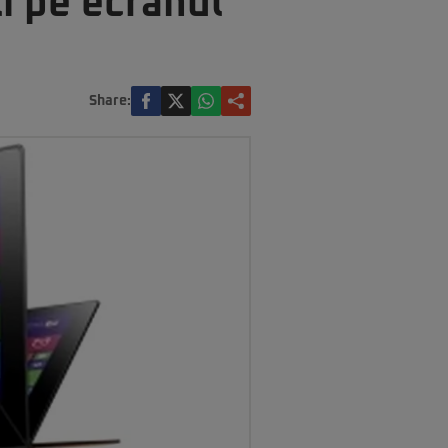
i pe ecranul
Share: