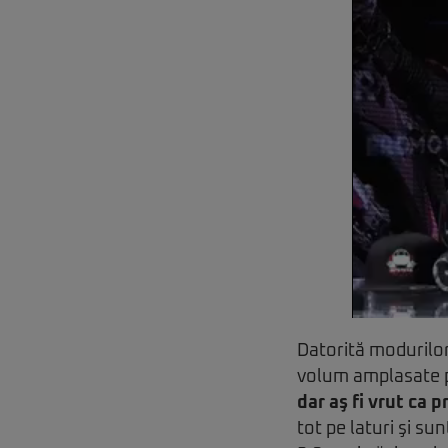
Datorită modurilor
volum amplasate p
dar aş fi vrut ca
tot pe laturi şi su