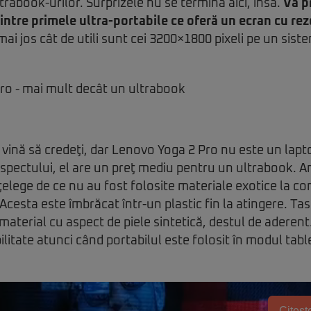
trabook-urilor. Surprizele nu se termină aici, însă.
Vă p
ntre primele ultra-portabile ce oferă un ecran cu rez
i jos cât de utili sunt cei 3200×1800 pixeli pe un sist
 vină să credeţi, dar Lenovo Yoga 2 Pro nu este un lapto
 aspectului, el are un preţ mediu pentru un ultrabook. 
nţelege de ce nu au fost folosite materiale exotice la co
 Acesta este îmbrăcat într-un plastic fin la atingere. Ta
material cu aspect de piele sintetică, destul de aderent
ilitate atunci când portabilul este folosit în modul tab
Citește