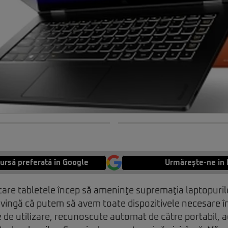
ursă preferată în Google
Urmărește-ne in 
 care tabletele încep să ameninţe supremaţia laptopuri
vingă că putem să avem toate dispozitivele necesare în
te de utilizare, recunoscute automat de către portabil,