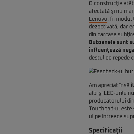
O construcţie atât
afectată şi nu mai
Lenovo
. În modul 
dezactivată, dar e
din carcasa subţire
Butoanele sunt suf
influenţează neg
destul de repede 
Am apreciat însă
i
albi şi LED-urile n
producătorului din
Touchpad-ul este su
ul pe întreaga sup
Specificaţii