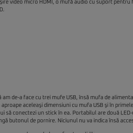
eşire video micro HDMI, o mufă audio cu suport pentru 
D.
că am de-a face cu trei mufe USB, însă mufa de alimenta
 aproape aceleaşi dimensiuni cu mufa USB şi în primele z
ui să conectezi un stick în ea. Portabilul are două LED-
ngă butonul de pornire. Niciunul nu va indica însă acce