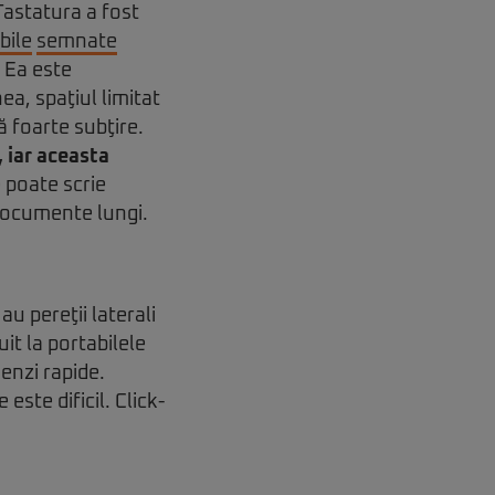
Tastatura a fost
bile
semnate
. Ea este
a, spaţiul limitat
ă foarte subţire.
, iar aceasta
 poate scrie
documente lungi.
au pereţii laterali
it la portabilele
enzi rapide.
este dificil. Click-