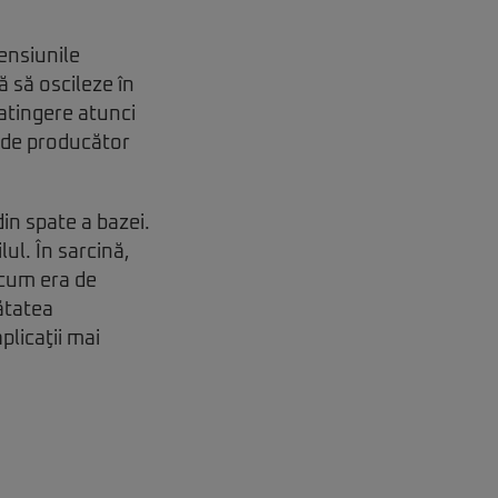
ensiunile
ă să oscileze în
 atingere atunci
t de producător
in spate a bazei.
ul. În sarcină,
 cum era de
mătatea
plicaţii mai