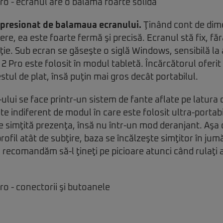
mpresionat de balamaua ecranului.
Ţinând cont de dim
re, ea este foarte fermă şi precisă. Ecranul stă fix, făr
ţie. Sub ecran se găseşte o siglă Windows, sensibilă la
 Pro este folosit în modul tabletă. Încărcătorul oferi
stul de plat, însă puţin mai gros decât portabilul.
ului se face printr-un sistem de fante aflate pe latura d
e indiferent de modul în care este folosit ultra-portabil
ace simţită prezenţa, însă nu într-un mod deranjant. Aşa
rofil atât de subţire, baza se încălzeşte simţitor în ju
 recomandăm să-l ţineţi pe picioare atunci când rulaţi a