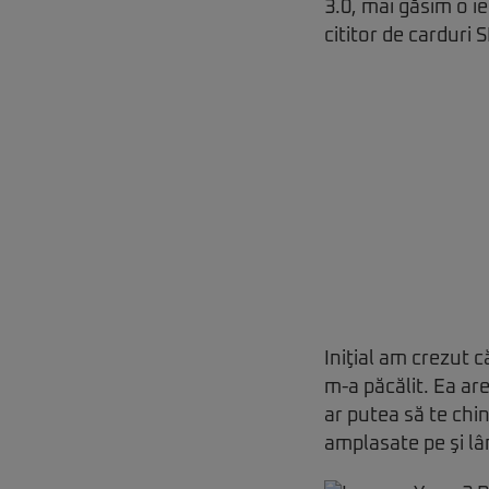
3.0, mai găsim o i
cititor de carduri S
Iniţial am crezut 
m-a păcălit. Ea are
ar putea să te chin
amplasate pe şi lâ