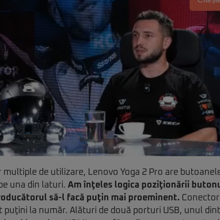
 multiple de utilizare, Lenovo Yoga 2 Pro are butoanele
e una din laturi.
Am înţeles logica poziţionării butonu
 producătorul să-l facă puţin mai proeminent.
Conectorii
nt puţini la număr. Alături de două porturi USB, unul dintr