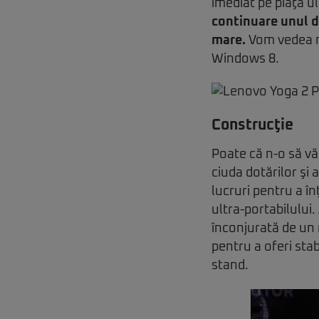
imediat pe piaţa ul
continuare unul di
mare.
Vom vedea ma
Windows 8.
Construcţie
Poate că n-o să vă
ciuda dotărilor şi
lucruri pentru a î
ultra-portabilului.
înconjurată de un 
pentru a oferi stab
stand.