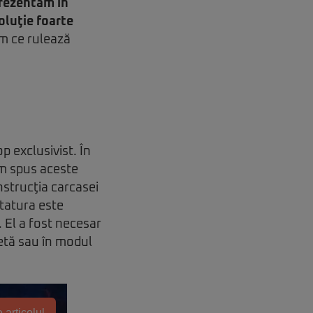
rezentăm în
oluţie foarte
em ce rulează
p exclusivist. În
Am spus aceste
nstrucţia carcasei
statura este
. El a fost necesar
letă sau în modul
 articolul