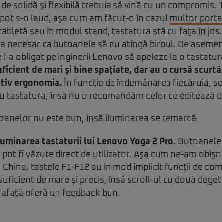
 de solidă şi flexibilă trebuia să vină cu un compromis. 
 pot s-o laud, aşa cum am făcut-o în cazul
multor porta
tabletă sau în modul stand, tastatura stă cu faţa în jos
ra necesar ca butoanele să nu atingă biroul. De asemene
 i-a obligat pe inginerii Lenovo să apeleze la o tastatur
icient de mari şi bine spaţiate, dar au o cursă scurtă
ativ ergonomia.
În funcţie de îndemânarea fiecăruia, se
cu tastatura, însă nu o recomandăm celor ce editează 
luminarea tastaturii lui Lenovo Yoga 2 Pro
. Butoanele 
u pot fi văzute direct de utilizator. Aşa cum ne-am obişnu
 China, tastele F1-F12 au în mod implicit funcţii de com
ficient de mare şi precis, însă scroll-ul cu două degete 
rafaţă oferă un feedback bun.