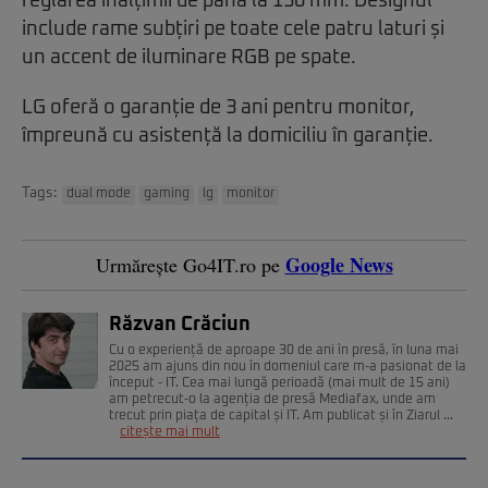
reglarea înălțimii de până la 130 mm. Designul
include rame subțiri pe toate cele patru laturi și
un accent de iluminare RGB pe spate.
LG oferă o garanție de 3 ani pentru monitor,
împreună cu asistență la domiciliu în garanție.
Tags:
dual mode
gaming
lg
monitor
Google News
Urmărește Go4IT.ro pe
Răzvan Crăciun
Cu o experiență de aproape 30 de ani în presă, în luna mai
2025 am ajuns din nou în domeniul care m-a pasionat de la
început - IT. Cea mai lungă perioadă (mai mult de 15 ani)
am petrecut-o la agenția de presă Mediafax, unde am
trecut prin piața de capital și IT. Am publicat și în Ziarul ...
citește mai mult