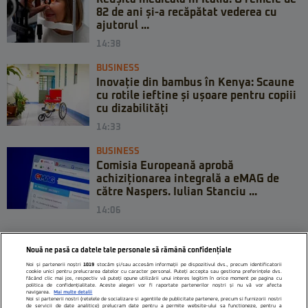
82 de ani și-a recăpătat vederea cu
ajutorul ...
14:38
BUSINESS
Inovație din bambus în Kenya: Scaune
cu rotile ieftine și ușoare pentru copiii
cu dizabilități
14:33
BUSINESS
Comisia Europeană aprobă
achiziționarea integrală a eMAG de
către Naspers. Iulian Stanciu ...
14:06
Nouă ne pasă ca datele tale personale să rămână confidențiale
Noi și partenerii noștri
1019
stocăm și/sau accesăm informații pe dispozitivul dvs., precum identificatorii
cookie unici pentru prelucrarea datelor cu caracter personal. Puteți accepta sau gestiona preferințele dvs.
făcând clic mai jos, respectiv vă puteți opune utilizării unui interes legitim în orice moment pe pagina cu
politica de confidențialitate. Aceste alegeri vor fi raportate partenerilor noștri și nu vă vor afecta
navigarea.
Mai multe detalii
Noi si partenerii nostri (retelele de socializare si agentiile de publicitate partenere, precum si furnizorii nostri
de servicii de date analitice) prelucram date pentru a permite website-ului sa functioneze, pentru a