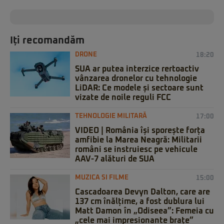
Iți recomandăm
DRONE
18:20
SUA ar putea interzice rertoactiv
vânzarea dronelor cu tehnologie
LiDAR: Ce modele și sectoare sunt
vizate de noile reguli FCC
TEHNOLOGIE MILITARĂ
17:00
VIDEO | România își sporește forța
amfibie la Marea Neagră: Militarii
români se instruiesc pe vehicule
AAV-7 alături de SUA
MUZICA SI FILME
15:00
Cascadoarea Devyn Dalton, care are
137 cm înălțime, a fost dublura lui
Matt Damon în „Odiseea”: Femeia cu
„cele mai impresionante brațe”