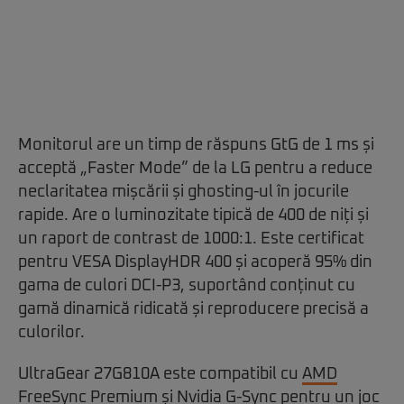
Monitorul are un timp de răspuns GtG de 1 ms și
acceptă „Faster Mode” de la LG pentru a reduce
neclaritatea mișcării și ghosting-ul în jocurile
rapide. Are o luminozitate tipică de 400 de niți și
un raport de contrast de 1000:1. Este certificat
pentru VESA DisplayHDR 400 și acoperă 95% din
gama de culori DCI-P3, suportând conținut cu
gamă dinamică ridicată și reproducere precisă a
culorilor.
UltraGear 27G810A este compatibil cu
AMD
FreeSync Premium și Nvidia G-Sync pentru un joc