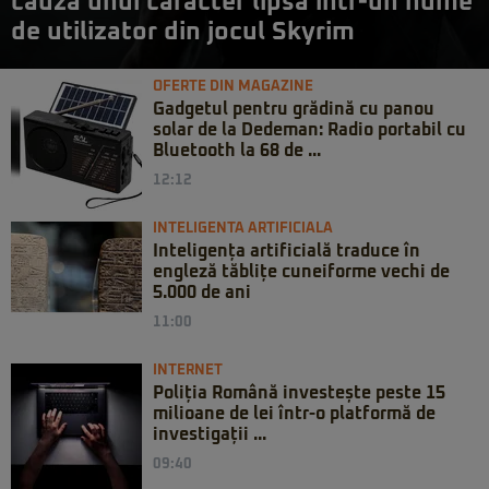
cauza unui caracter lipsă într-un nume
de utilizator din jocul Skyrim
OFERTE DIN MAGAZINE
Gadgetul pentru grădină cu panou
solar de la Dedeman: Radio portabil cu
Bluetooth la 68 de ...
12:12
INTELIGENTA ARTIFICIALA
Inteligența artificială traduce în
engleză tăblițe cuneiforme vechi de
5.000 de ani
11:00
INTERNET
Poliția Română investește peste 15
milioane de lei într-o platformă de
investigații ...
09:40