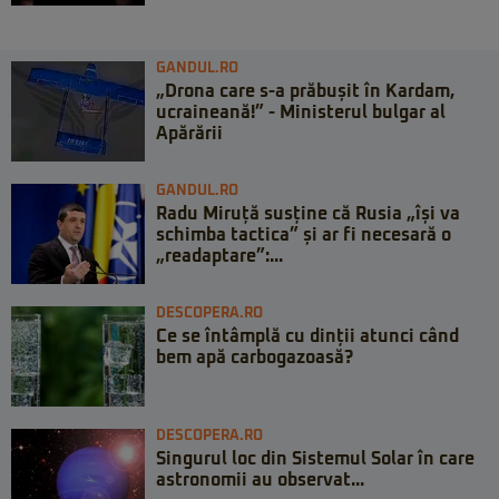
GANDUL.RO
„Drona care s-a prăbușit în Kardam,
ucraineană!” - Ministerul bulgar al
Apărării
GANDUL.RO
Radu Miruță susține că Rusia „își va
schimba tactica” și ar fi necesară o
„readaptare”:...
DESCOPERA.RO
Ce se întâmplă cu dinții atunci când
bem apă carbogazoasă?
DESCOPERA.RO
Singurul loc din Sistemul Solar în care
astronomii au observat...