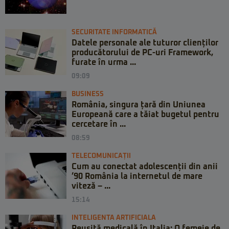
SECURITATE INFORMATICĂ
Datele personale ale tuturor clienților
producătorului de PC-uri Framework,
furate în urma ...
09:09
BUSINESS
România, singura țară din Uniunea
Europeană care a tăiat bugetul pentru
cercetare în ...
08:59
TELECOMUNICAȚII
Cum au conectat adolescenții din anii
’90 România la internetul de mare
viteză – ...
15:14
INTELIGENTA ARTIFICIALA
Reușită medicală în Italia: O femeie de