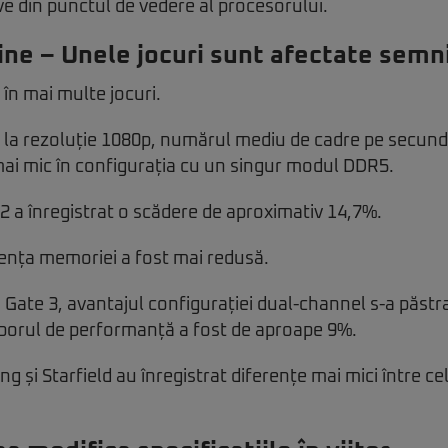
ive din punctul de vedere al procesorului.
e – Unele jocuri sunt afectate semni
 în mai multe jocuri.
, la rezoluție 1080p, numărul mediu de cadre pe secund
ai mic în configurația cu un singur modul DDR5.
 a înregistrat o scădere de aproximativ 14,7%.
fluența memoriei a fost mai redusă.
s Gate 3, avantajul configurației dual-channel s-a păstrat
sporul de performanță a fost de aproape 9%.
 și Starfield au înregistrat diferențe mai mici între c