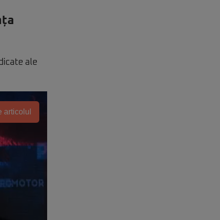
nța
dicate ale
 articolul