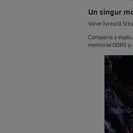
Un singur m
Valve livrează St
Compania a explic
memoriei DDR5 și a