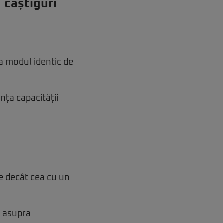
 câștiguri
a modul identic de
nța capacității
e decât cea cu un
e asupra