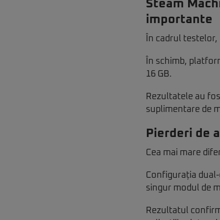
Steam Machin
importante
În cadrul testelor
În schimb, platfor
16 GB.
Rezultatele au fos
suplimentare de 
Pierderi de 
Cea mai mare difer
Configurația dual
singur modul de 
Rezultatul confirm