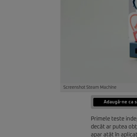
Screenshot Steam Machine
Adaugă-ne ca s
Primele teste in
decât ar putea ob
apar atât în aplicaț