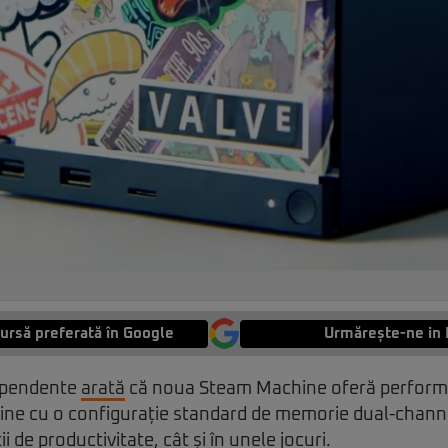
ursă preferată în Google
Urmărește-ne in 
dependente
arată
că noua Steam Machine oferă perform
ține cu o configurație standard de memorie dual-channe
ii de productivitate, cât și în unele jocuri.