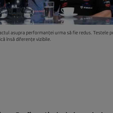
pactul asupra performanței urma să fie redus. Testele p
ă însă diferențe vizibile.