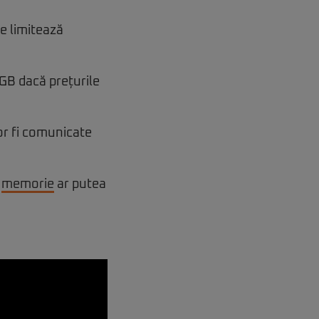
e limitează
 GB dacă prețurile
or fi comunicate
e
memorie
ar putea