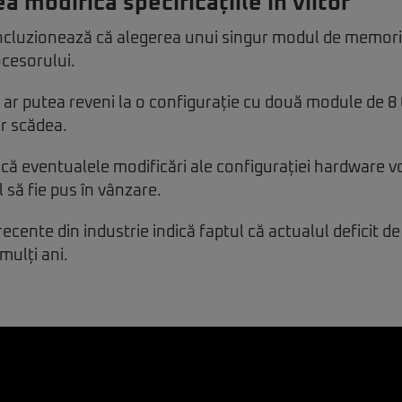
a modifica specificațiile în viitor
luzionează că alegerea unui singur modul de memori
cesorului.
ă ar putea reveni la o configurație cu două module de 8
r scădea.
ă eventualele modificări ale configurației hardware v
 să fie pus în vânzare.
recente din industrie indică faptul că actualul deficit d
mulți ani.