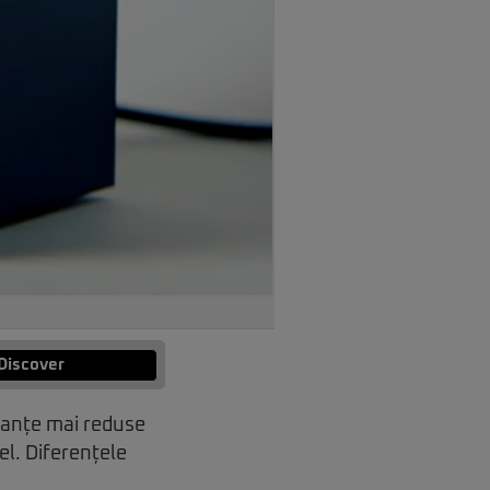
Discover
anțe mai reduse
l. Diferențele