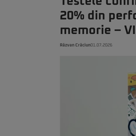
Testele conf
20% din perf
memorie – V
Răzvan Crăciun
01.07.2026