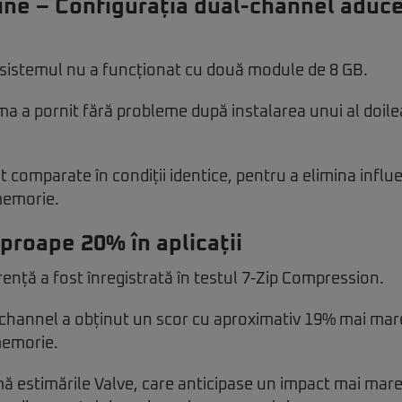
e – Configurația dual-channel aduce
, sistemul nu a funcționat cu două module de 8 GB.
ma a pornit fără probleme după instalarea unui al doile
t comparate în condiții identice, pentru a elimina influe
memorie.
aproape 20% în aplicații
ență a fost înregistrată în testul 7-Zip Compression.
-channel a obținut un scor cu aproximativ 19% mai mar
memorie.
ă estimările Valve, care anticipase un impact mai mar