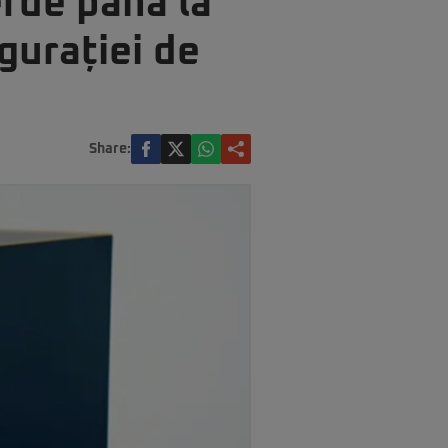
rde până la
gurației de
Share: