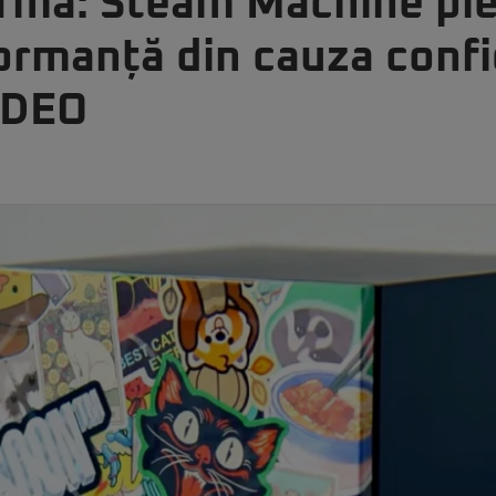
irmă: Steam Machine pie
ormanță din cauza confi
IDEO