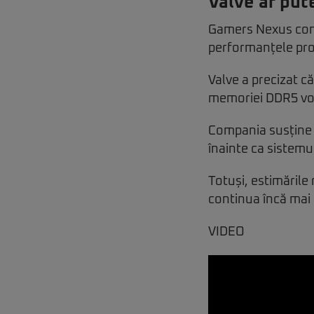
Valve ar pute
Gamers Nexus conc
performanțele pro
Valve a precizat c
memoriei DDR5 vo
Compania susține c
înainte ca sistemul
Totuși, estimările 
continua încă mai 
VIDEO