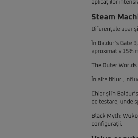
aplicațiilor intens
Steam Machin
Diferențele apar și
În Baldur’s Gate 3
aproximativ 15% m
The Outer Worlds 2
În alte titluri, in
Chiar și în Baldur’
de testare, unde 
Black Myth: Wukong
configurații.