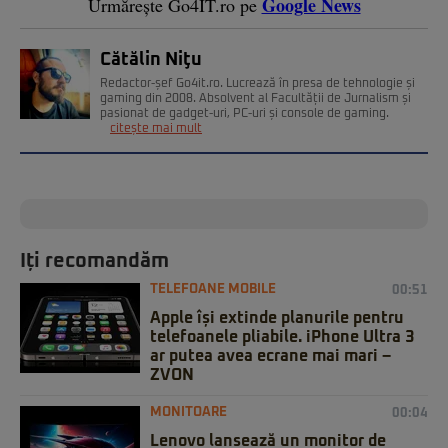
Google News
Urmărește Go4IT.ro pe
Cătălin Niţu
Redactor-șef Go4it.ro. Lucrează în presa de tehnologie și
gaming din 2008. Absolvent al Facultății de Jurnalism și
pasionat de gadget-uri, PC-uri și console de gaming.
citește mai mult
Iți recomandăm
TELEFOANE MOBILE
00:51
Apple își extinde planurile pentru
telefoanele pliabile. iPhone Ultra 3
ar putea avea ecrane mai mari –
ZVON
MONITOARE
00:04
Lenovo lansează un monitor de