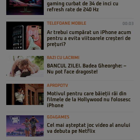
gaming curbat de 34 de inci cu
refresh rate de 240 Hz
TELEFOANE MOBILE
00:03
Ar trebui cumpărat un iPhone acum
pentru a evita viitoarele creșteri de
prețuri?
RAZI CU LACRIMI
BANCUL ZILEI. Badea Gheorghe: –
Nu pot face dragoste!
APROPOTV
Motivul pentru care băieții răi din
filmele de la Hollywood nu folosesc
iPhone
GO4GAMES
Cel mai așteptat joc video al anului
va debuta pe Netflix