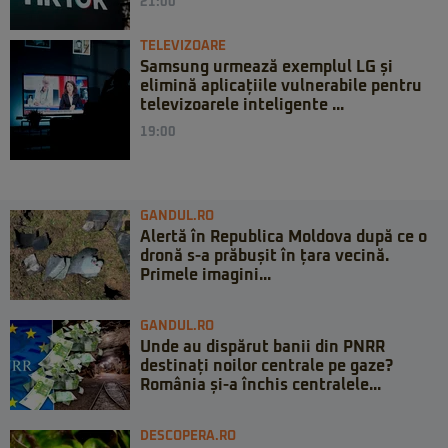
21:00
TELEVIZOARE
Samsung urmează exemplul LG și
elimină aplicațiile vulnerabile pentru
televizoarele inteligente ...
19:00
GANDUL.RO
Alertă în Republica Moldova după ce o
dronă s-a prăbușit în țara vecină.
Primele imagini...
GANDUL.RO
Unde au dispărut banii din PNRR
destinați noilor centrale pe gaze?
România și-a închis centralele...
DESCOPERA.RO