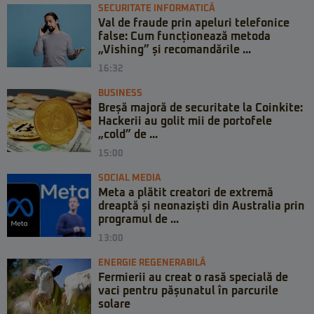
SECURITATE INFORMATICĂ
Val de fraude prin apeluri telefonice
false: Cum funcționează metoda
„Vishing” și recomandările ...
16:32
BUSINESS
Breșă majoră de securitate la Coinkite:
Hackerii au golit mii de portofele
„cold” de ...
15:00
SOCIAL MEDIA
Meta a plătit creatori de extremă
dreaptă și neonaziști din Australia prin
programul de ...
13:00
ENERGIE REGENERABILĂ
Fermierii au creat o rasă specială de
vaci pentru pășunatul în parcurile
solare