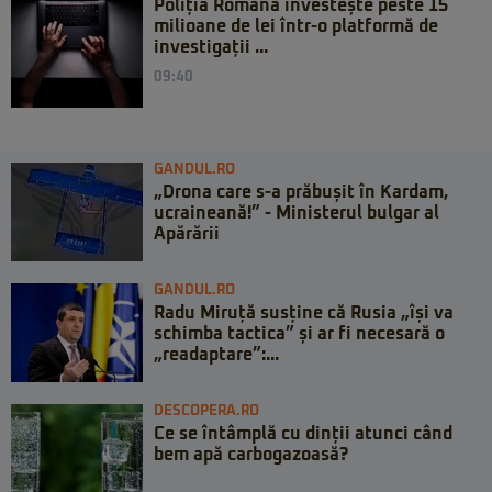
Poliția Română investește peste 15
milioane de lei într-o platformă de
investigații ...
09:40
GANDUL.RO
„Drona care s-a prăbușit în Kardam,
ucraineană!” - Ministerul bulgar al
Apărării
GANDUL.RO
Radu Miruță susține că Rusia „își va
schimba tactica” și ar fi necesară o
„readaptare”:...
DESCOPERA.RO
Ce se întâmplă cu dinții atunci când
bem apă carbogazoasă?