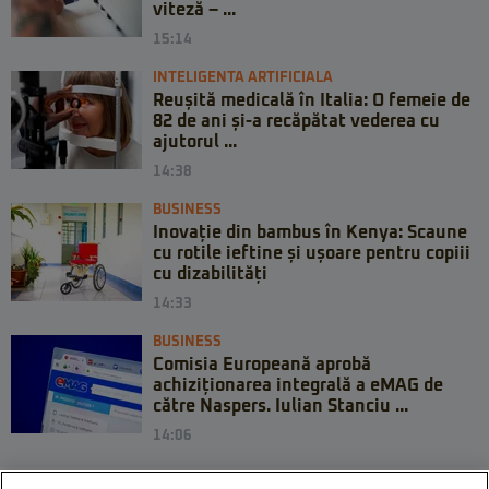
viteză – ...
15:14
INTELIGENTA ARTIFICIALA
Reușită medicală în Italia: O femeie de
82 de ani și-a recăpătat vederea cu
ajutorul ...
14:38
BUSINESS
Inovație din bambus în Kenya: Scaune
cu rotile ieftine și ușoare pentru copiii
cu dizabilități
14:33
BUSINESS
Comisia Europeană aprobă
achiziționarea integrală a eMAG de
către Naspers. Iulian Stanciu ...
14:06