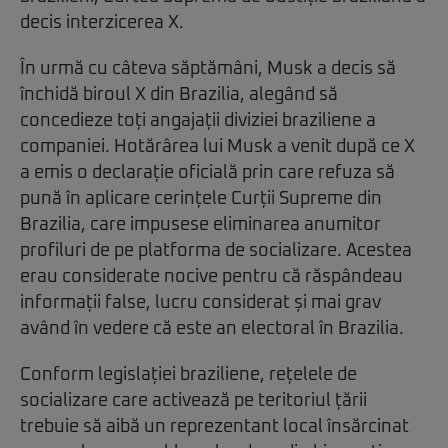
decis interzicerea X.
În urmă cu câteva săptămâni, Musk a decis să
închidă biroul X din Brazilia, alegând să
concedieze toți angajații diviziei braziliene a
companiei. Hotărârea lui Musk a venit după ce X
a emis o declarație oficială prin care refuza să
pună în aplicare cerințele Curții Supreme din
Brazilia, care impusese eliminarea anumitor
profiluri de pe platforma de socializare. Acestea
erau considerate nocive pentru că răspândeau
informații false, lucru considerat și mai grav
având în vedere că este an electoral în Brazilia.
Conform legislației braziliene, rețelele de
socializare care activează pe teritoriul țării
trebuie să aibă un reprezentant local însărcinat