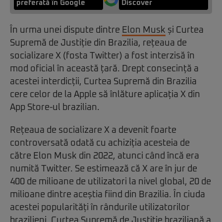
preferată în Google
Discover
În urma unei dispute dintre
Elon Musk
și Curtea
Supremă de Justiție din Brazilia, rețeaua de
socializare X (fosta Twitter) a fost interzisă în
mod oficial în această țară. Drept consecință a
acestei interdicții, Curtea Supremă din Brazilia
cere celor de la Apple să înlăture aplicația X din
App Store-ul brazilian.
Rețeaua de socializare X a devenit foarte
controversată odată cu achiziția acesteia de
către Elon Musk din 2022, atunci când încă era
numită Twitter. Se estimează că X are în jur de
400 de milioane de utilizatori la nivel global, 20 de
milioane dintre aceștia fiind din Brazilia. În ciuda
acestei popularități în rândurile utilizatorilor
brazilieni, Curtea Supremă de Justiție braziliană a