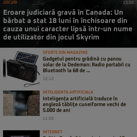
JOCURI
13:00
Eroare judiciară gravă în Canada: Un
bărbat a stat 18 luni în închisoare din
cauza unui caracter lipsă într-un nume
de utilizator din jocul Skyrim
OFERTE DIN MAGAZINE
Gadgetul pentru grădină cu panou
solar de la Dedeman: Radio portabil cu
Bluetooth la 68 de ...
12:12
INTELIGENTA ARTIFICIALA
Inteligența artificială traduce în
engleză tăblițe cuneiforme vechi de
5.000 de ani
11:00
INTERNET