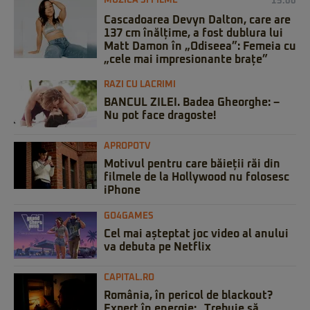
MUZICA SI FILME
15:00
Cascadoarea Devyn Dalton, care are
137 cm înălțime, a fost dublura lui
Matt Damon în „Odiseea”: Femeia cu
„cele mai impresionante brațe”
RAZI CU LACRIMI
BANCUL ZILEI. Badea Gheorghe: –
Nu pot face dragoste!
APROPOTV
Motivul pentru care băieții răi din
filmele de la Hollywood nu folosesc
iPhone
GO4GAMES
Cel mai așteptat joc video al anului
va debuta pe Netflix
CAPITAL.RO
România, în pericol de blackout?
Expert în energie: „Trebuie să