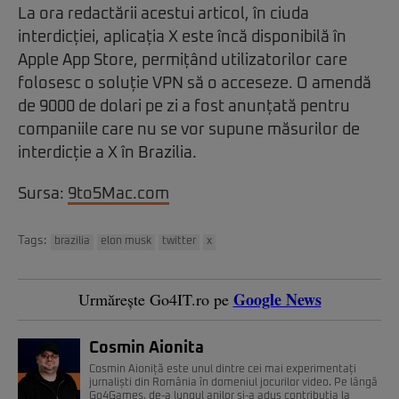
La ora redactării acestui articol, în ciuda
interdicției, aplicația X este încă disponibilă în
Apple App Store, permițând utilizatorilor care
folosesc o soluție VPN să o acceseze. O amendă
de 9000 de dolari pe zi a fost anunțată pentru
companiile care nu se vor supune măsurilor de
interdicție a X în Brazilia.
Sursa:
9to5Mac.com
Tags:
brazilia
elon musk
twitter
x
Google News
Urmărește Go4IT.ro pe
Cosmin Aionita
Cosmin Aioniță este unul dintre cei mai experimentați
jurnaliști din România în domeniul jocurilor video. Pe lângă
Go4Games, de-a lungul anilor și-a adus contribuția la