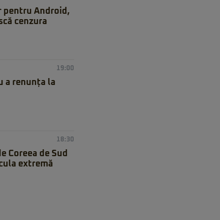
r pentru Android,
ască cenzura
19:00
 a renunța la
18:30
de Coreea de Sud
icula extremă