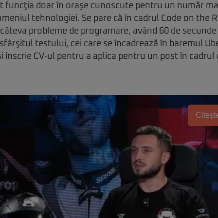
vat funcţia doar în oraşe cunoscute pentru un număr m
omeniul tehnologiei. Se pare că în cadrul Code on the R
e câteva probleme de programare, având 60 de secunde l
 sfârşitul testului, cei care se încadrează în baremul U
-şi înscrie CV-ul pentru a aplica pentru un post în cadru
Citește