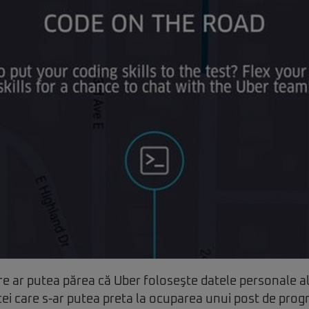
re ar putea părea că Uber foloseşte datele personale ale
 cei care s-ar putea preta la ocuparea unui post de pr