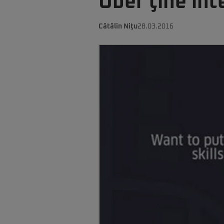
Uber ţine inte
Cătălin Niţu
28.03.2016