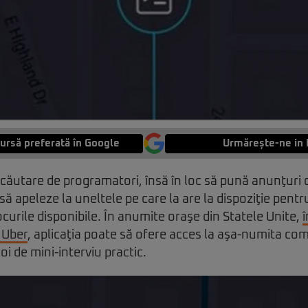
ursă preferată în Google
Urmărește-ne in 
n căutare de programatori, însă în loc să pună anunţuri 
ă apeleze la uneltele pe care la are la dispoziţie pentr
ocurile disponibile. În anumite oraşe din Statele Unite,
î
 Uber
, aplicaţia poate să ofere acces la aşa-numita c
i de mini-interviu practic.