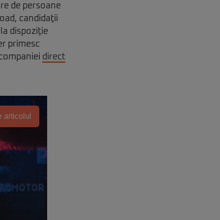
are de persoane
oad, candidaţii
a dispoziţie
ber primesc
l companiei
direct
 articolul