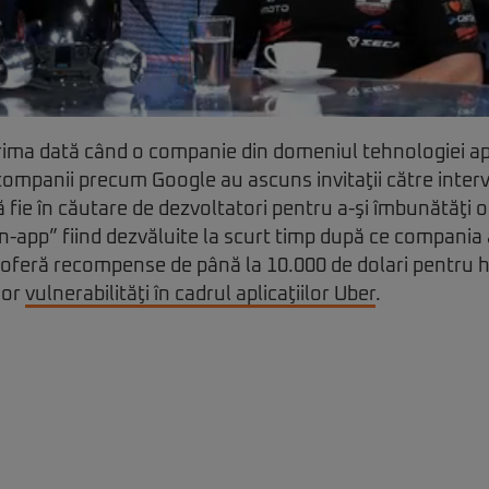
rima dată când o companie din domeniul tehnologiei ape
 companii precum Google au ascuns invitaţii către intervi
ă fie în căutare de dezvoltatori pentru a-şi îmbunătăţi of
„in-app” fiind dezvăluite la scurt timp după ce compania
oferă recompense de până la 10.000 de dolari pentru ha
nor
vulnerabilităţi în cadrul aplicaţiilor Uber
.