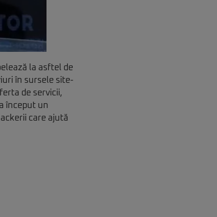
lează la asftel de
uri în sursele site-
erta de servicii,
 a început un
ckerii care ajută