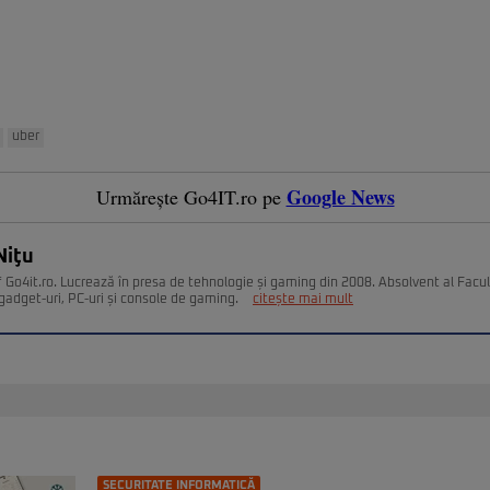
uber
Google News
Urmărește Go4IT.ro pe
Niţu
 Go4it.ro. Lucrează în presa de tehnologie și gaming din 2008. Absolvent al Facult
gadget-uri, PC-uri și console de gaming.
citește mai mult
SECURITATE INFORMATICĂ