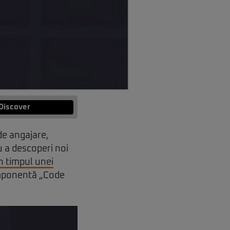
Discover
de angajare,
u a descoperi noi
n timpul unei
omponentă „Code