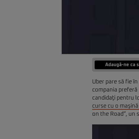
Adaugă-ne ca s
Uber pare să fie î
compania preferă s
candidaţi pentru l
curse cu o maşină
on the Road”, un so