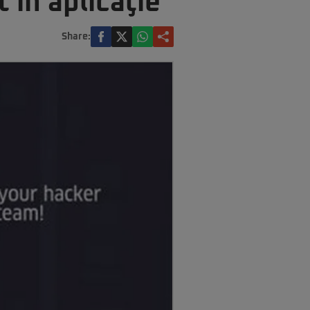
 în aplicaţie
Share: