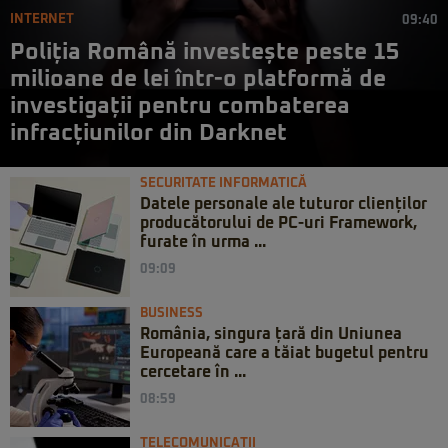
INTERNET
09:40
Poliția Română investește peste 15
milioane de lei într-o platformă de
investigații pentru combaterea
infracțiunilor din Darknet
SECURITATE INFORMATICĂ
Datele personale ale tuturor clienților
producătorului de PC-uri Framework,
furate în urma ...
09:09
BUSINESS
România, singura țară din Uniunea
Europeană care a tăiat bugetul pentru
cercetare în ...
08:59
TELECOMUNICAȚII