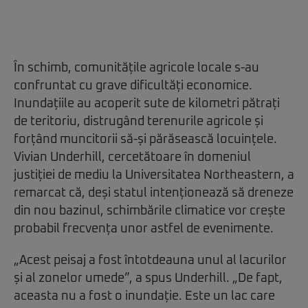
În schimb, comunitățile agricole locale s-au
confruntat cu grave dificultăți economice.
Inundațiile au acoperit sute de kilometri pătrați
de teritoriu, distrugând terenurile agricole și
forțând muncitorii să-și părăsească locuințele.
Vivian Underhill, cercetătoare în domeniul
justiției de mediu la Universitatea Northeastern, a
remarcat că, deși statul intenționează să dreneze
din nou bazinul, schimbările climatice vor crește
probabil frecvența unor astfel de evenimente.
„Acest peisaj a fost întotdeauna unul al lacurilor
și al zonelor umede”, a spus Underhill. „De fapt,
aceasta nu a fost o inundație. Este un lac care