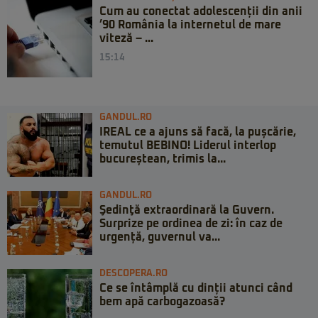
Cum au conectat adolescenții din anii
’90 România la internetul de mare
viteză – ...
15:14
GANDUL.RO
IREAL ce a ajuns să facă, la pușcărie,
temutul BEBINO! Liderul interlop
bucureștean, trimis la...
GANDUL.RO
Şedinţă extraordinară la Guvern.
Surprize pe ordinea de zi: în caz de
urgență, guvernul va...
DESCOPERA.RO
Ce se întâmplă cu dinții atunci când
bem apă carbogazoasă?