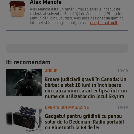
Alex Manole
Alex Manole este un tânăr jurnalist, aflat la început de
carieră, absolvent al Facultății de Jurnalism și Științele
Comunicării din București. Alex este pasionat de gaming,
internet și tehnologii neobișnuite.
citește mai mult
Iți recomandăm
JOCURI
13:00
Eroare judiciară gravă în Canada: Un
bărbat a stat 18 luni în închisoare
din cauza unui caracter lipsă într-un
nume de utilizator din jocul Skyrim
OFERTE DIN MAGAZINE
12:12
Gadgetul pentru grădină cu panou
solar de la Dedeman: Radio portabil
cu Bluetooth la 68 de lei