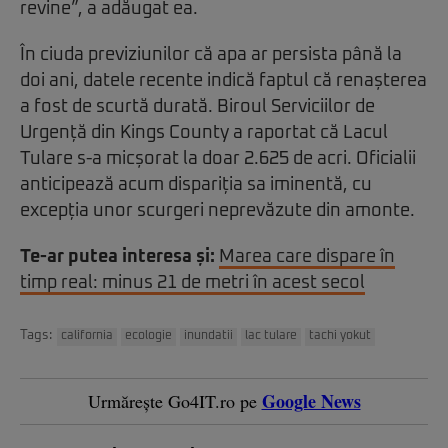
revine”, a adăugat ea.
În ciuda previziunilor că apa ar persista până la
doi ani, datele recente indică faptul că renașterea
a fost de scurtă durată. Biroul Serviciilor de
Urgență din Kings County a raportat că Lacul
Tulare s-a micșorat la doar 2.625 de acri. Oficialii
anticipează acum dispariția sa iminentă, cu
excepția unor scurgeri neprevăzute din amonte.
Te-ar putea interesa și:
Marea care dispare în
timp real: minus 21 de metri în acest secol
Tags:
california
ecologie
inundatii
lac tulare
tachi yokut
Google News
Urmărește Go4IT.ro pe