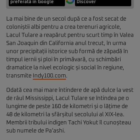
preferată în Google
Discover
La mai bine de un secol după ce a fost secat de
coloniștii albi pentru a crea terenuri agricole,
Lacul Tulare a reapărut pentru scurt timp în Valea
San Joaquin din California anul trecut, în urma
unor precipitații istorice sub formă de zăpadă în
timpul iernii și ploi în primăvară, cu schimbări
dramatice la nivel ecologic și social în regiune,
transmite
Indy100.com
.
Odată cea mai mare întindere de apă dulce la vest
de râul Mississippi, Lacul Tulare se întindea pe o
lungime de peste 160 de kilometri și o lățime de
48 de kilometri la sfârșitul secolului al XIX-lea.
Membrii tribului indigen Tachi Yokut îl cunoșteau
sub numele de Pa’ashi.