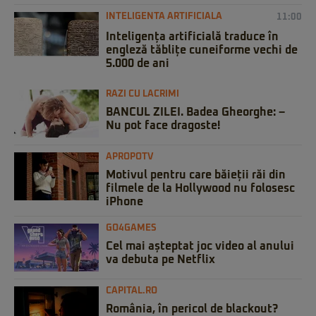
INTELIGENTA ARTIFICIALA
11:00
Inteligența artificială traduce în
engleză tăblițe cuneiforme vechi de
5.000 de ani
RAZI CU LACRIMI
BANCUL ZILEI. Badea Gheorghe: –
Nu pot face dragoste!
APROPOTV
Motivul pentru care băieții răi din
filmele de la Hollywood nu folosesc
iPhone
GO4GAMES
Cel mai așteptat joc video al anului
va debuta pe Netflix
CAPITAL.RO
România, în pericol de blackout?