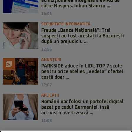
achiziționarea integrală a eMAG de
către Naspers. Iulian Stanciu ...
14:06
SECURITATE INFORMATICĂ
Frauda „Banca Națională”: Trei
suspecți au fost arestați la București
după un prejudiciu ...
12:56
ANUNȚURI
PARKSIDE aduce în LIDL TOP 7 scule
pentru orice atelier. „Vedeta” ofertei
costă doar ...
12:07
APLICATII
Românii vor folosi un portofel digital
bazat pe codul Germaniei, însă
activiștii avertizează ...
11:08