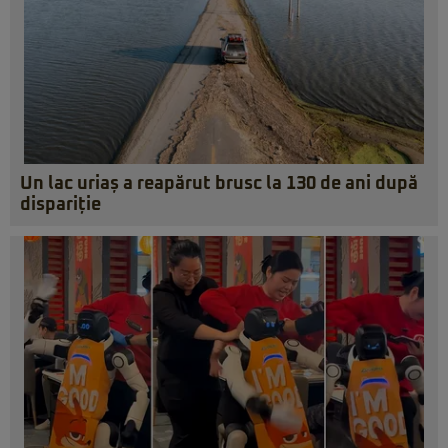
Un lac uriaș a reapărut brusc la 130 de ani după
dispariție