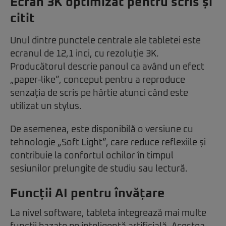
Ecran 3K optimizat pentru scris și
citit
Unul dintre punctele centrale ale tabletei este
ecranul de 12,1 inci, cu rezoluție 3K.
Producătorul descrie panoul ca având un efect
„paper-like”, conceput pentru a reproduce
senzația de scris pe hârtie atunci când este
utilizat un stylus.
De asemenea, este disponibilă o versiune cu
tehnologie „Soft Light”, care reduce reflexiile și
contribuie la confortul ochilor în timpul
sesiunilor prelungite de studiu sau lectură.
Funcții AI pentru învățare
La nivel software, tableta integrează mai multe