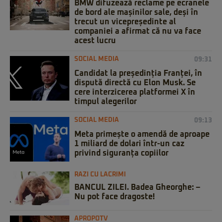
BMW difuzează reclame pe ecranele
de bord ale mașinilor sale, deși în
trecut un vicepreședinte al
companiei a afirmat că nu va face
acest lucru
SOCIAL MEDIA
09:31
Candidat la președinția Franței, în
dispută directă cu Elon Musk. Se
cere interzicerea platformei X în
timpul alegerilor
SOCIAL MEDIA
09:13
Meta primește o amendă de aproape
1 miliard de dolari într-un caz
privind siguranța copiilor
RAZI CU LACRIMI
BANCUL ZILEI. Badea Gheorghe: –
Nu pot face dragoste!
APROPOTV