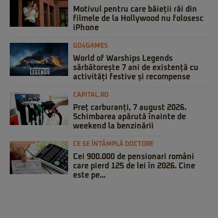
Motivul pentru care băieții răi din
filmele de la Hollywood nu folosesc
iPhone
GO4GAMES
World of Warships Legends
sărbătorește 7 ani de existență cu
activități festive și recompense
CAPITAL.RO
Preț carburanți, 7 august 2026.
Schimbarea apărută înainte de
weekend la benzinării
CE SE ÎNTÂMPLĂ DOCTORE
Cei 900.000 de pensionari români
care pierd 125 de lei în 2026. Cine
este pe...