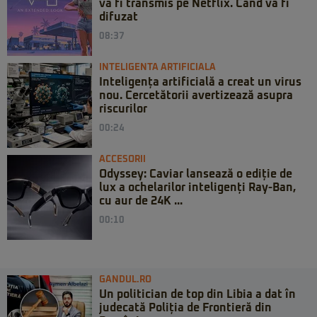
va fi transmis pe Netflix. Când va fi
difuzat
08:37
INTELIGENTA ARTIFICIALA
Inteligența artificială a creat un virus
nou. Cercetătorii avertizează asupra
riscurilor
00:24
ACCESORII
Odyssey: Caviar lansează o ediție de
lux a ochelarilor inteligenți Ray-Ban,
cu aur de 24K ...
00:10
GANDUL.RO
Un politician de top din Libia a dat în
judecată Poliția de Frontieră din