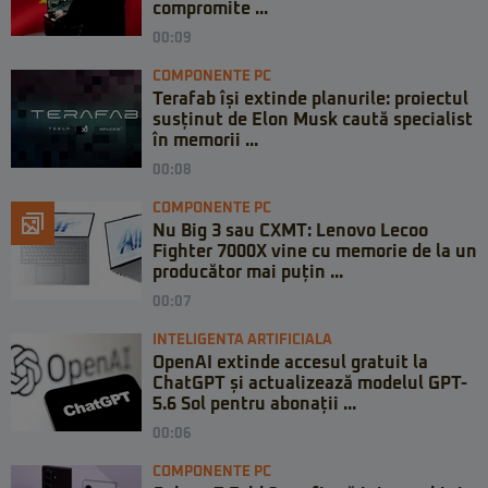
compromite ...
00:09
COMPONENTE PC
Terafab își extinde planurile: proiectul
susținut de Elon Musk caută specialist
în memorii ...
00:08
COMPONENTE PC
Nu Big 3 sau CXMT: Lenovo Lecoo
Fighter 7000X vine cu memorie de la un
producător mai puțin ...
00:07
INTELIGENTA ARTIFICIALA
OpenAI extinde accesul gratuit la
ChatGPT și actualizează modelul GPT-
5.6 Sol pentru abonații ...
00:06
COMPONENTE PC