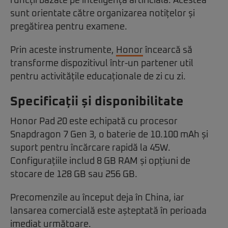
funcții bazate pe inteligență artificială. Acestea
sunt orientate către organizarea notițelor și
pregătirea pentru examene.
Prin aceste instrumente,
Honor
încearcă să
transforme dispozitivul într-un partener util
pentru activitățile educaționale de zi cu zi.
Specificații și disponibilitate
Honor Pad 20 este echipată cu procesor
Snapdragon 7 Gen 3, o baterie de 10.100 mAh și
suport pentru încărcare rapidă la 45W.
Configurațiile includ 8 GB RAM și opțiuni de
stocare de 128 GB sau 256 GB.
Precomenzile au început deja în China, iar
lansarea comercială este așteptată în perioada
imediat următoare.