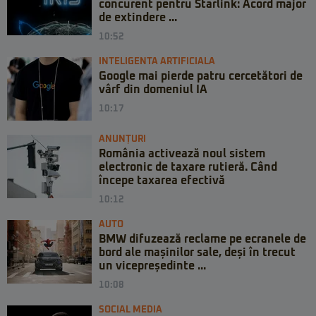
concurent pentru Starlink: Acord major
de extindere ...
10:52
INTELIGENTA ARTIFICIALA
Google mai pierde patru cercetători de
vârf din domeniul IA
10:17
ANUNȚURI
România activează noul sistem
electronic de taxare rutieră. Când
începe taxarea efectivă
10:12
AUTO
BMW difuzează reclame pe ecranele de
bord ale mașinilor sale, deși în trecut
un vicepreședinte ...
10:08
SOCIAL MEDIA