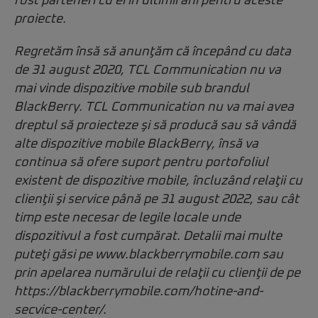
fost parteneri cu ei în ultimii ani pentru aceste
proiecte.
Regretăm însă să anunţăm că începând cu data
de 31 august 2020, TCL Communication nu va
mai vinde dispozitive mobile sub brandul
BlackBerry. TCL Communication nu va mai avea
dreptul să proiecteze şi să producă sau să vândă
alte dispozitive mobile BlackBerry, însă va
continua să ofere suport pentru portofoliul
existent de dispozitive mobile, încluzând relaţii cu
clienţii şi service până pe 31 august 2022, sau cât
timp este necesar de legile locale unde
dispozitivul a fost cumpărat. Detalii mai multe
puteţi găsi pe
www.blackberrymobile.com
sau
prin apelarea numărului de relaţii cu clienţii de pe
https://blackberrymobile.com/hotine-and-
secvice-center/
.