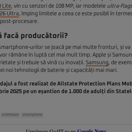
 Lite
, vin cu senzori de 108 MP, iar modelele
ultra-flag
26 Ultra
, împing limitele a ceea ce este posibil în terme
 post-procesare.
ă facă producătorii?
 smartphone-urilor se joacă pe mai multe fronturi, și va 
vor rămâne în luptă cel mai mult timp. Apple și Samsun
etate și trebuie să vină cu inovații.
Samsung
, de exem
 noi tehnologii de baterie și capacități mai mari.
ajul a fost realizat de Allstate Protection Plans Mob
ie 2025 pe un eșantion de 1.000 de adulți din Statel
schimbare
smartphone
Google News
Urmărește Go4IT.ro pe