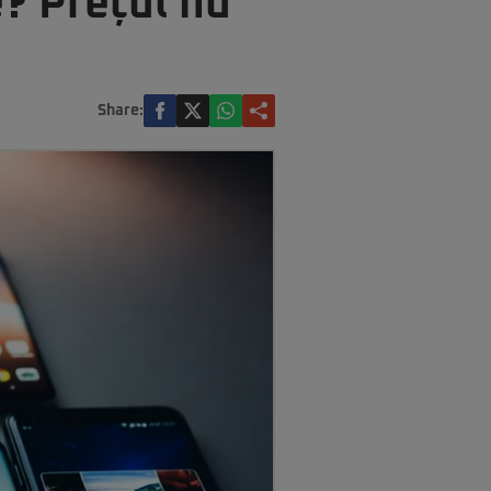
e? Prețul nu
Share: