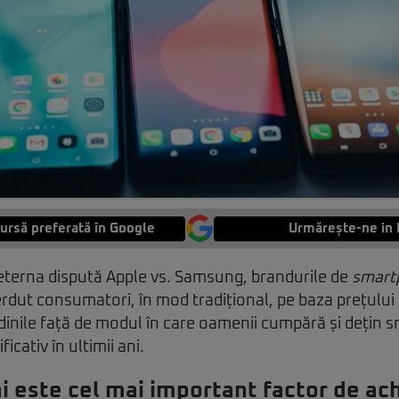
ursă preferată în Google
Urmărește-ne in 
 eterna dispută Apple vs. Samsung, brandurile de
smart
erdut consumatori, în mod tradițional, pe baza prețului 
udinile față de modul în care oamenii cumpără și dețin 
cativ în ultimii ani.
i este cel mai important factor de ach