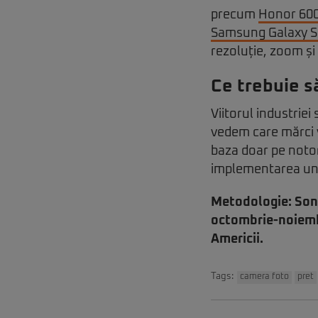
precum
Honor 600
Samsung Galaxy S
rezoluție, zoom și
Ce trebuie s
Viitorul industriei
vedem care mărci 
baza doar pe notori
implementarea unei
Metodologie: Sond
octombrie-noiembr
Americii.
Tags:
camera foto
pret