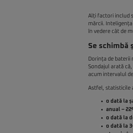
Alți factori includ
mărcii. Inteligența
în vedere cât de m
Se schimbă și
Dorința de baterii 
Sondajul arată că,
acum intervalul de
Astfel, statisticil
o dată la ș
anual – 22
o dată la d
o dată la 3