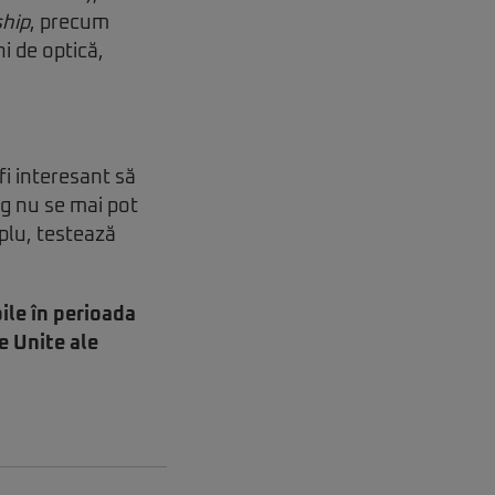
ship
, precum
ni de optică,
fi interesant să
g nu se mai pot
plu, testează
ile în perioada
e Unite ale