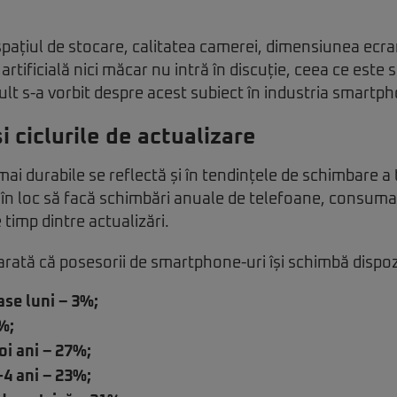
 spațiul de stocare, calitatea camerei, dimensiunea ecra
 artificială nici măcar nu intră în discuție, ceea ce este
ult s-a vorbit despre acest subiect în industria smartph
 ciclurile de actualizare
mai durabile se reflectă și în tendințele de schimbare a
 în loc să facă schimbări anuale de telefoane, consuma
 timp dintre actualizări.
e arată că posesorii de smartphone-uri își schimbă dispoz
ase luni – 3%;
%;
oi ani – 27%;
-4 ani – 23%;