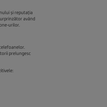
nului și reputația
 surprinzător având
one-urilor.
 telefoanelor.
torii prelungesc
itivele: