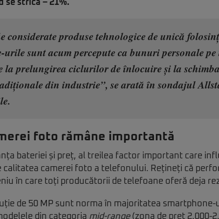
d se strică – 21%.
fie considerate produse tehnologice de unică folosinț
urile sunt acum percepute ca bunuri personale pe
e la prelungirea ciclurilor de înlocuire și la schimb
adiționale din industrie”, se arată în sondajul Allst
le.
amerei foto rămâne importantă
a bateriei și preț, al treilea factor important care inf
calitatea camerei foto a telefonului. Rețineți că per
iu în care toți producătorii de telefoane oferă deja re
ție de 50 MP sunt norma în majoritatea smartphone-uri
modelele din categoria
mid-range
(zona de preț 2.000-2.