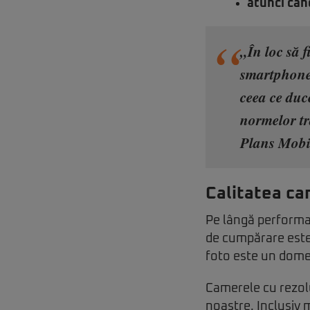
atunci cân
„În loc să 
smartphone-
ceea ce duc
normelor tr
Plans Mobi
Calitatea c
Pe lângă performanț
de cumpărare este 
foto este un domen
Camerele cu rezolu
noastre. Inclusiv 