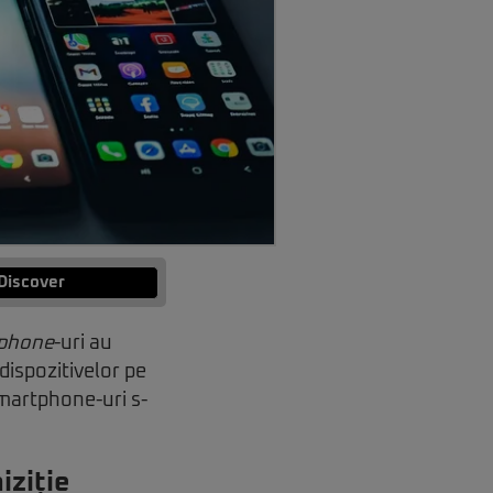
Discover
phone
-uri au
dispozitivelor pe
smartphone-uri s-
iziție