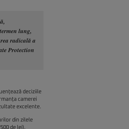
ă,
 termen lung,
area radicală a
ate Protection
luențează deciziile
formanța camerei
zultate excelente.
lor din zilele
500 de lei),