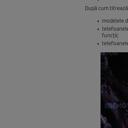
După cum titreaz
modelele de
telefoanele
funcții;
telefoanel