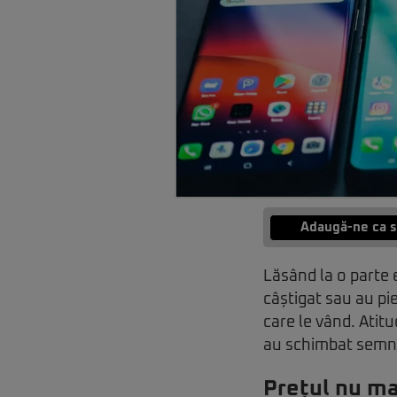
Adaugă-ne ca s
Lăsând la o parte
câștigat sau au pi
care le vând. Atit
au schimbat semnifi
Prețul nu ma