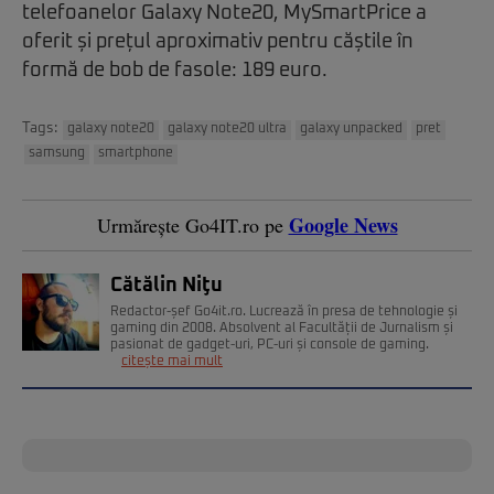
telefoanelor Galaxy Note20, MySmartPrice a
oferit și prețul aproximativ pentru căștile în
formă de bob de fasole: 189 euro.
Tags:
galaxy note20
galaxy note20 ultra
galaxy unpacked
pret
samsung
smartphone
Google News
Urmărește Go4IT.ro pe
Cătălin Niţu
Redactor-șef Go4it.ro. Lucrează în presa de tehnologie și
gaming din 2008. Absolvent al Facultății de Jurnalism și
pasionat de gadget-uri, PC-uri și console de gaming.
citește mai mult