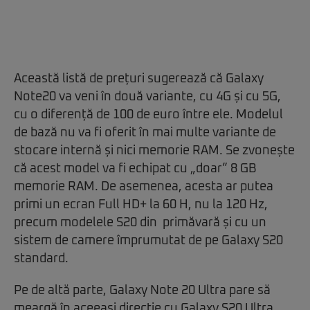
Această listă de prețuri sugerează că Galaxy
Note20 va veni în două variante, cu 4G și cu 5G,
cu o diferență de 100 de euro între ele. Modelul
de bază nu va fi oferit în mai multe variante de
stocare internă și nici memorie RAM. Se zvonește
că acest model va fi echipat cu „doar” 8 GB
memorie RAM. De asemenea, acesta ar putea
primi un ecran Full HD+ la 60 H, nu la 120 Hz,
precum modelele S20 din primăvară și cu un
sistem de camere împrumutat de pe Galaxy S20
standard.
Pe de altă parte, Galaxy Note 20 Ultra pare să
meargă în aceeași direcție cu Galaxy S20 Ultra.