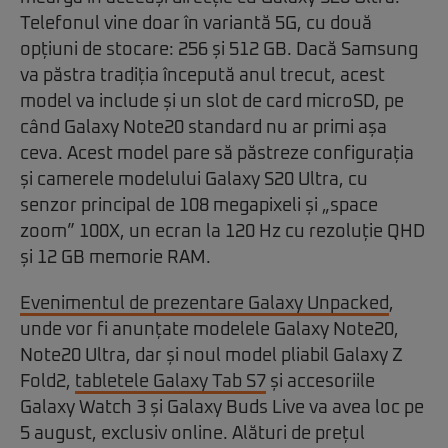
Telefonul vine doar în variantă 5G, cu două
opțiuni de stocare: 256 și 512 GB. Dacă Samsung
va păstra tradiția începută anul trecut, acest
model va include și un slot de card microSD, pe
când Galaxy Note20 standard nu ar primi așa
ceva. Acest model pare să păstreze configurația
și camerele modelului Galaxy S20 Ultra, cu
senzor principal de 108 megapixeli și „space
zoom” 100X, un ecran la 120 Hz cu rezoluție QHD
și 12 GB memorie RAM.
Evenimentul de prezentare Galaxy Unpacked
,
unde vor fi anunțate modelele Galaxy Note20,
Note20 Ultra, dar și noul model pliabil Galaxy Z
Fold2,
tabletele Galaxy Tab S7
și accesoriile
Galaxy Watch 3 și Galaxy Buds Live va avea loc pe
5 august, exclusiv online. Alături de prețul