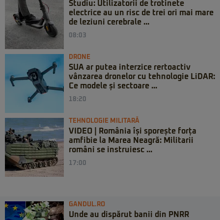
Studiu: Utilizatorii de trotinete
electrice au un risc de trei ori mai mare
de leziuni cerebrale ...
08:03
DRONE
SUA ar putea interzice rertoactiv
vânzarea dronelor cu tehnologie LiDAR:
Ce modele și sectoare ...
18:20
TEHNOLOGIE MILITARĂ
VIDEO | România își sporește forța
amfibie la Marea Neagră: Militarii
români se instruiesc ...
17:00
GANDUL.RO
Unde au dispărut banii din PNRR