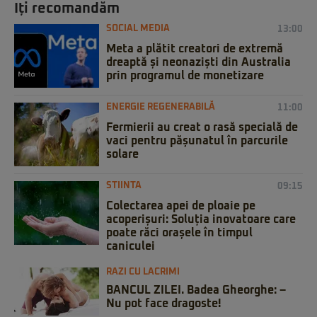
Iți recomandăm
SOCIAL MEDIA
13:00
Meta a plătit creatori de extremă
dreaptă și neonaziști din Australia
prin programul de monetizare
ENERGIE REGENERABILĂ
11:00
Fermierii au creat o rasă specială de
vaci pentru pășunatul în parcurile
solare
STIINTA
09:15
Colectarea apei de ploaie pe
acoperișuri: Soluția inovatoare care
poate răci orașele în timpul
caniculei
RAZI CU LACRIMI
BANCUL ZILEI. Badea Gheorghe: –
Nu pot face dragoste!