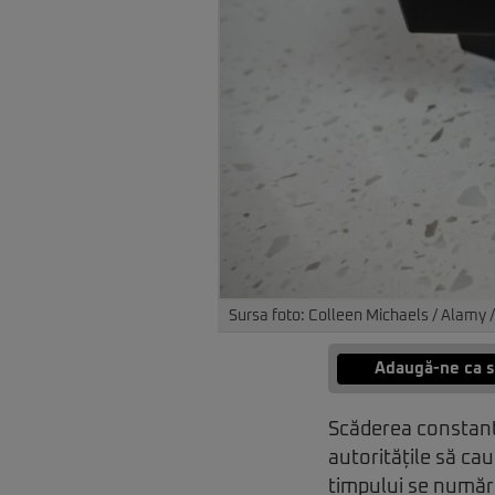
Sursa foto: Colleen Michaels / Alamy 
Adaugă-ne ca s
Scăderea constantă 
autoritățile să caut
timpului se numără