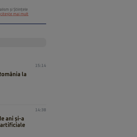
alism și Științele
citește mai mult
15:14
 România la
14:38
e ani și-a
artificiale