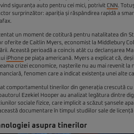
vind siguranța auto pentru cei mici, potrivit
CNN
. Totu
actor surprinzător: apariția și răspândirea rapidă a sma
afax.
entat un moment de cotitură pentru natalitatea din St
ilor oferite de Caitlin Myers, economist la Middlebury Co
ării. Această perioadă a coincis atât cu declanșarea Mar
lui
iPhone
pe piața americană. Myers a explicat că, deși 
 seama crizei economice, nașterile nu au mai revenit la n
nanciară, fenomen care a indicat existența unei alte c
at comportamentul tinerilor din generația crescută cu
oautorul Ezekiel Hooper au analizat legătura dintre digi
unilor sociale fizice, care implicit a scăzut șansele apar
ceastă documentare în timpul studiilor sale de licență
nologiei asupra tinerilor