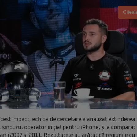
Citește
est impact, echipa de cercetare a analizat extinderea 
 singurul operator inițial pentru iPhone, și a comparat
anii 2007 și 2011. Rezultatele au arătat că regiunile cu