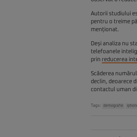
Autorii studiului 
pentru o treime pân
menționat.
Deși analiza nu sta
telefoanele inteli
prin
reducerea inte
Scăderea numărului 
declin, deoarece d
contactul uman di
Tags:
demografie
iphon