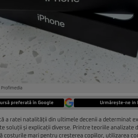
/ Profimedia
ursă preferată în Google
Urmărește-ne in 
a ratei natalității din ultimele decenii a determinat exp
e soluții și explicații diverse. Printre teoriile analizate
 costurile mari pentru creșterea copiilor, utilizarea co