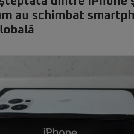
șteptată dintre iPhone 
 Cum au schimbat smartp
lobală