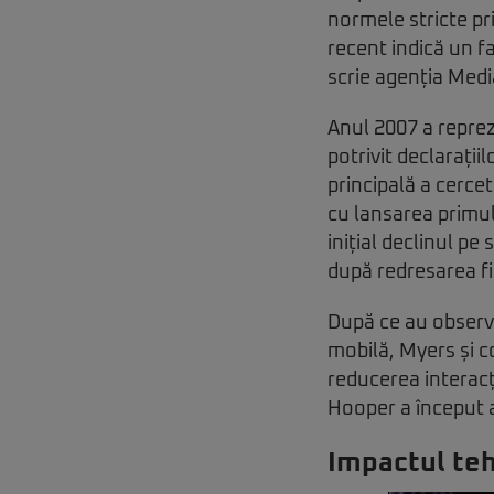
normele stricte pri
recent indică un f
scrie agenția Medi
Anul 2007 a reprez
potrivit declarați
principală a cercet
cu lansarea primu
inițial declinul pe
după redresarea fi
După ce au observ
mobilă, Myers și c
reducerea interacți
Hooper a început a
Impactul teh