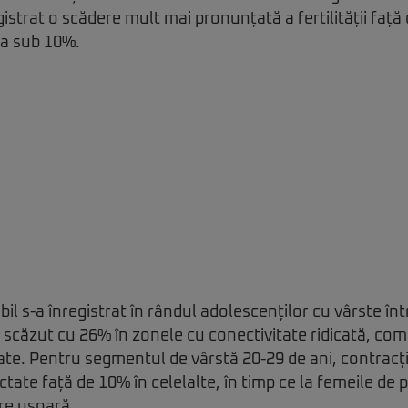
istrat o scădere mult mai pronunțată a fertilității faț
ra sub 10%.
ibil s-a înregistrat în rândul adolescenților cu vârste într
 scăzut cu 26% în zonele cu conectivitate ridicată, com
ate. Pentru segmentul de vârstă 20-29 de ani, contracți
tate față de 10% în celelalte, în timp ce la femeile de p
re ușoară.