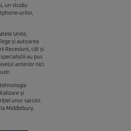
și, un studiu
rtphone-urilor,
atele Unite,
llege și autoarea
ii Recesiuni, cât și
specialiștii au pus
ivelul anterior nici
auze.
 tehnologia
talizare și
iției unor sarcini.
 la Middlebury.