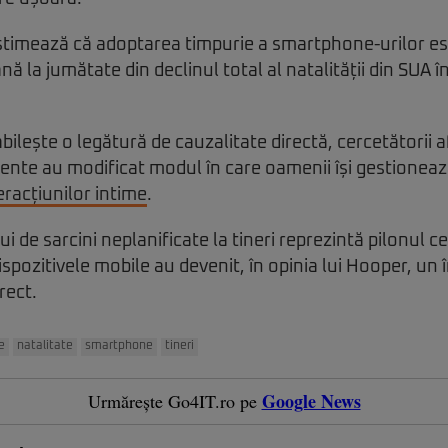
estimează că adoptarea timpurie a smartphone-urilor e
ă la jumătate din declinul total al natalității din SUA în
bilește o legătură de cauzalitate directă, cercetătorii 
gente au modificat modul în care oamenii își gestionează
racțiunilor intime
.
de sarcini neplanificate la tineri reprezintă pilonul ce
ispozitivele mobile au devenit, în opinia lui Hooper, un 
rect.
e
natalitate
smartphone
tineri
Google News
Urmărește Go4IT.ro pe