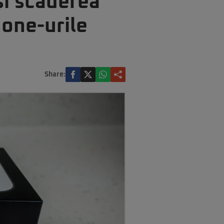
și scăderea
hone-urile
Share: