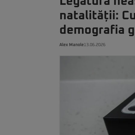
Legătura nea
natalității:
demografia g
Alex Manole
13.06.2026