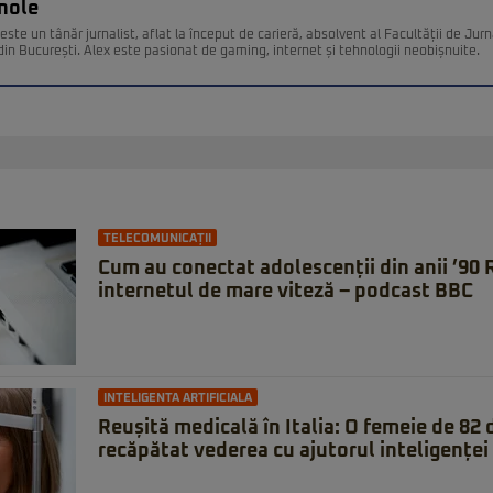
nole
ste un tânăr jurnalist, aflat la început de carieră, absolvent al Facultății de Jurn
din București. Alex este pasionat de gaming, internet și tehnologii neobișnuite.
TELECOMUNICAȚII
Cum au conectat adolescenții din anii ’90
internetul de mare viteză – podcast BBC
INTELIGENTA ARTIFICIALA
Reușită medicală în Italia: O femeie de 82 d
recăpătat vederea cu ajutorul inteligenței 