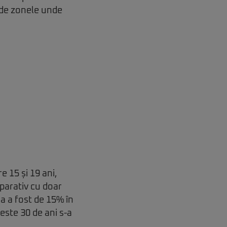
ă de zonele unde
e 15 și 19 ani,
parativ cu doar
a a fost de 15% în
este 30 de ani s-a