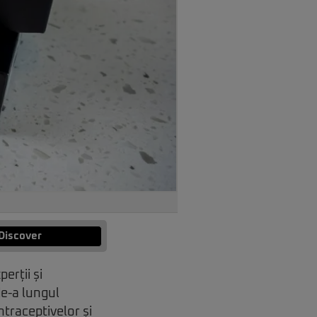
Discover
erții și
 de-a lungul
ntraceptivelor și