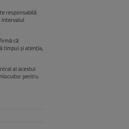
ste responsabilă
 intervalul
afirmă că
 timpul și atenția,
ntral al acestui
înlocuitor pentru