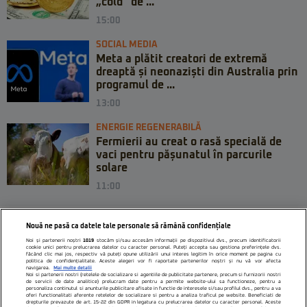
„cold” de ...
15:00
SOCIAL MEDIA
Meta a plătit creatori de extremă
dreaptă și neonaziști din Australia prin
programul de ...
13:00
ENERGIE REGENERABILĂ
Fermierii au creat o rasă specială de
vaci pentru pășunatul în parcurile
solare
11:00
Nouă ne pasă ca datele tale personale să rămână confidențiale
Noi și partenerii noștri
1019
stocăm și/sau accesăm informații pe dispozitivul dvs., precum identificatorii
cookie unici pentru prelucrarea datelor cu caracter personal. Puteți accepta sau gestiona preferințele dvs.
făcând clic mai jos, respectiv vă puteți opune utilizării unui interes legitim în orice moment pe pagina cu
politica de confidențialitate. Aceste alegeri vor fi raportate partenerilor noștri și nu vă vor afecta
navigarea.
Mai multe detalii
Noi si partenerii nostri (retelele de socializare si agentiile de publicitate partenere, precum si furnizorii nostri
de servicii de date analitice) prelucram date pentru a permite website-ului sa functioneze, pentru a
personaliza continutul si anunturile publicitare afisate in functie de interesele si/sau profilul dvs., pentru a va
oferi functionalitati aferente retelelor de socializare si pentru a analiza traficul pe website. Beneficiati de
drepturile prevazute de art. 15-22 din GDPR in legatura cu prelucrarea datelor cu caracter personal. Aceste