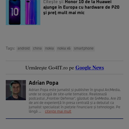
Citeşte şi:
Honor 10 de la Huawei
ajunge în Europa cu hardware de P20
şi preţ mult mai mic
Tags:
android
china
nokia
nokia x6
smartphone
Google News
Urmărește Go4IT.ro pe
Adrian Popa
Adrian Popa este jurnalist și publisher în grupul ArcMedia,
unde se ocupă de site-urile tematice. Realizează
podcastul „Frontier Defense”, găzduit de G4Media. Are 20
de ani de experiență în presa centrală și a debutat ca
jurnalist specializat în piețele financiare și tehnologie. Pe
lângă ...
citește mai mult