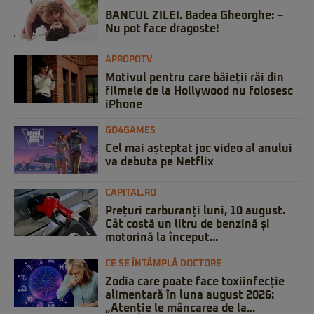
BANCUL ZILEI. Badea Gheorghe: –
Nu pot face dragoste!
APROPOTV
Motivul pentru care băieții răi din
filmele de la Hollywood nu folosesc
iPhone
GO4GAMES
Cel mai așteptat joc video al anului
va debuta pe Netflix
CAPITAL.RO
Prețuri carburanți luni, 10 august.
Cât costă un litru de benzină și
motorină la început...
CE SE ÎNTÂMPLĂ DOCTORE
Zodia care poate face toxiinfecție
alimentară în luna august 2026:
„Atenție le mâncarea de la...