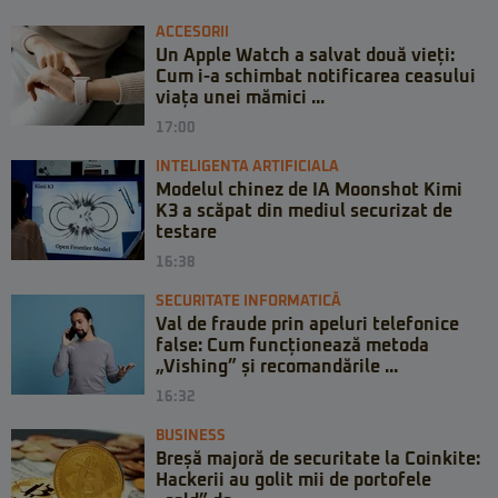
ACCESORII
Un Apple Watch a salvat două vieți:
Cum i-a schimbat notificarea ceasului
viața unei mămici ...
17:00
INTELIGENTA ARTIFICIALA
Modelul chinez de IA Moonshot Kimi
K3 a scăpat din mediul securizat de
testare
16:38
SECURITATE INFORMATICĂ
Val de fraude prin apeluri telefonice
false: Cum funcționează metoda
„Vishing” și recomandările ...
16:32
BUSINESS
Breșă majoră de securitate la Coinkite:
Hackerii au golit mii de portofele