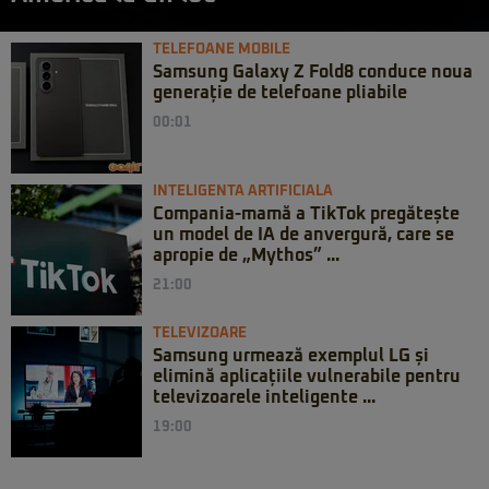
TELEFOANE MOBILE
Samsung Galaxy Z Fold8 conduce noua
generație de telefoane pliabile
00:01
INTELIGENTA ARTIFICIALA
Compania-mamă a TikTok pregătește
un model de IA de anvergură, care se
apropie de „Mythos” ...
21:00
TELEVIZOARE
Samsung urmează exemplul LG și
elimină aplicațiile vulnerabile pentru
televizoarele inteligente ...
19:00