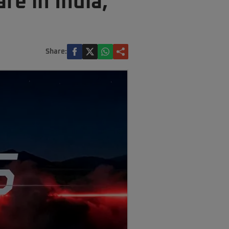
re în India,
Share: