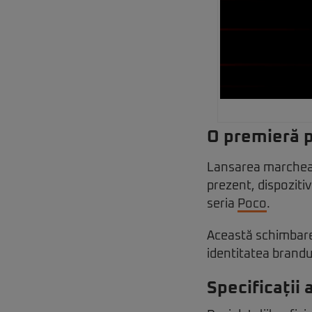
O premieră p
Lansarea marchează
prezent, dispoziti
seria
Poco
.
Această schimbare
identitatea brand
Specificații