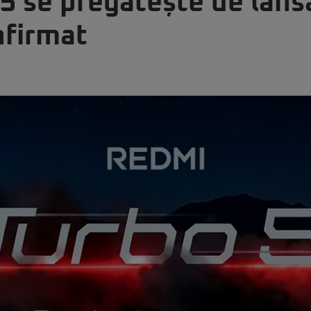
 se pregătește de lansa
nfirmat