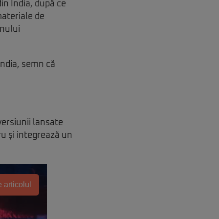
in India, după ce
materiale de
nului
India, semn că
ersiunii lansate
ru și integrează un
 articolul