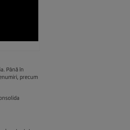
ia. Până în
denumiri, precum
onsolida