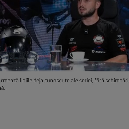
rmează liniile deja cunoscute ale seriei, fără schimbăr
nă.