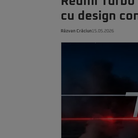
Redmi Turbo 5
cu design co
Răzvan Crăciun
15.05.2026