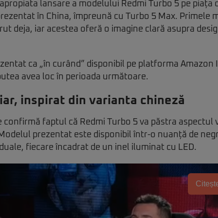
apropiata lansare a modelului Redmi Turbo 5 pe piața d
 prezentat în China, împreună cu
Turbo 5 Max
. Primele 
t deja, iar acestea oferă o imagine clară asupra desig
zentat ca „în curând” disponibil pe platforma Amazon 
 putea avea loc în perioada următoare.
ar, inspirat din varianta chineză
e confirmă faptul că Redmi Turbo 5 va păstra aspectul v
 Modelul prezentat este disponibil într-o nuanță de neg
uale, fiecare încadrat de un inel iluminat cu LED.
Citește