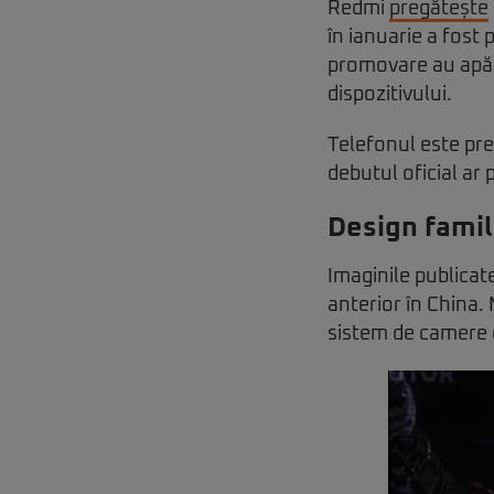
Redmi
pregătește
în ianuarie a fost
promovare au apăru
dispozitivului.
Telefonul este pre
debutul oficial ar
Design famili
Imaginile publicat
anterior în China.
sistem de camere d