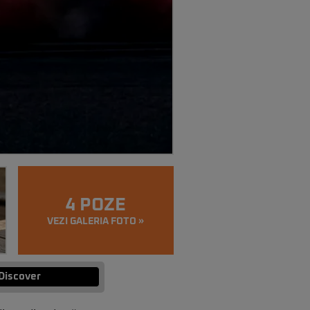
4 POZE
VEZI GALERIA FOTO »
Discover