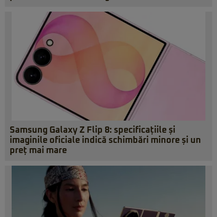
Samsung Galaxy Z Flip 8: specificațiile și
imaginile oficiale indică schimbări minore și un
preț mai mare