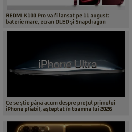
REDMI K100 Pro va fi lansat pe 11 august:
baterie mare, ecran OLED și Snapdragon
Ce se știe până acum despre prețul primului
iPhone pliabil, așteptat în toamna lui 2026