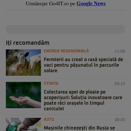
Google News
Urmărește Go4IT.ro pe
Iți recomandăm
ENERGIE REGENERABILĂ
11:00
Fermierii au creat o rasă specială de
vaci pentru pășunatul în parcurile
solare
STIINTA
09:15
Colectarea apei de ploaie pe
acoperișuri: Soluția inovatoare care
poate răci orașele în timpul
caniculei
AUTO
08:20
Mașinile chinezești din Rusia se