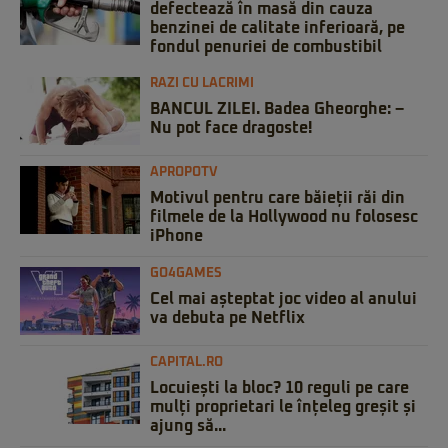
defectează în masă din cauza
benzinei de calitate inferioară, pe
fondul penuriei de combustibil
RAZI CU LACRIMI
BANCUL ZILEI. Badea Gheorghe: –
Nu pot face dragoste!
APROPOTV
Motivul pentru care băieții răi din
filmele de la Hollywood nu folosesc
iPhone
GO4GAMES
Cel mai așteptat joc video al anului
va debuta pe Netflix
CAPITAL.RO
Locuiești la bloc? 10 reguli pe care
mulți proprietari le înțeleg greșit și
ajung să...