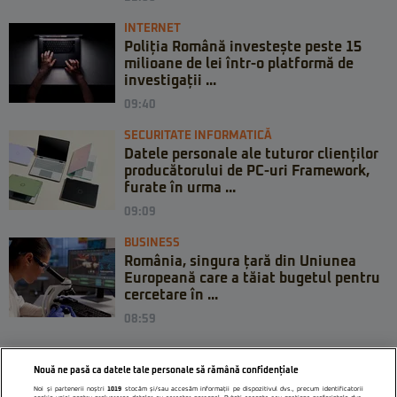
INTERNET
Poliția Română investește peste 15
milioane de lei într-o platformă de
investigații ...
09:40
SECURITATE INFORMATICĂ
Datele personale ale tuturor clienților
producătorului de PC-uri Framework,
furate în urma ...
09:09
BUSINESS
România, singura țară din Uniunea
Europeană care a tăiat bugetul pentru
cercetare în ...
08:59
Nouă ne pasă ca datele tale personale să rămână confidențiale
Noi și partenerii noștri
1019
stocăm și/sau accesăm informații pe dispozitivul dvs., precum identificatorii