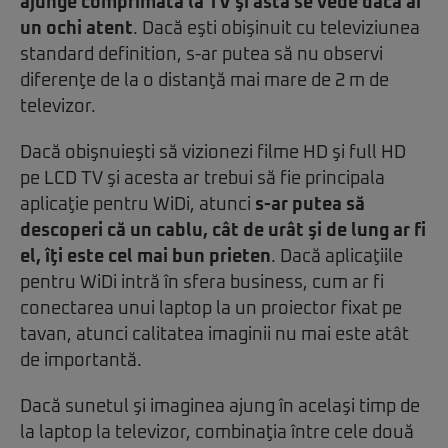
ajunge comprimată la TV şi asta se vede dacă ai
un ochi atent
. Dacă eşti obişinuit cu televiziunea
standard definition, s-ar putea să nu observi
diferenţe de la o distanţă mai mare de 2 m de
televizor.
Dacă obişnuieşti să vizionezi filme HD şi full HD
pe LCD TV şi acesta ar trebui să fie principala
aplicaţie pentru WiDi, atunci
s-ar putea să
descoperi că un cablu, cât de urât şi de lung ar fi
el, îţi este cel mai bun prieten
. Dacă aplicaţiile
pentru WiDi intră în sfera business, cum ar fi
conectarea unui laptop la un proiector fixat pe
tavan, atunci calitatea imaginii nu mai este atât
de importantă.
Dacă sunetul şi imaginea ajung în acelaşi timp de
la laptop la televizor, combinaţia între cele două