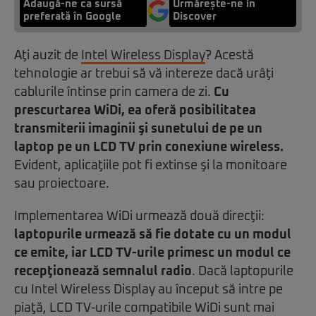
Adaugă-ne ca sursă
Urmărește-ne in
preferată în Google
Discover
Aţi auzit de
Intel Wireless Display
? Acestă
tehnologie ar trebui să vă intereze dacă urâţi
cablurile întinse prin camera de zi.
Cu
prescurtarea WiDi, ea oferă posibilitatea
transmiterii imaginii şi sunetului de pe un
laptop pe un LCD TV prin conexiune wireless.
Evident, aplicaţiile pot fi extinse şi la monitoare
sau proiectoare.
Implementarea WiDi urmează două direcţii:
laptopurile urmează să fie dotate cu un modul
ce emite, iar LCD TV-urile primesc un modul ce
recepţionează semnalul radio
. Dacă laptopurile
cu Intel Wireless Display au început să intre pe
piaţă, LCD TV-urile compatibile WiDi sunt mai