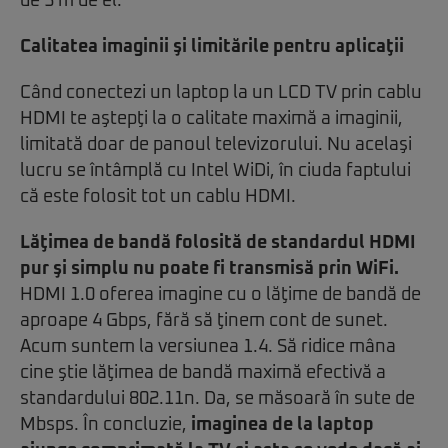
de 3 m de el.
Calitatea imaginii şi limitările pentru aplicaţii
Când conectezi un laptop la un LCD TV prin cablu
HDMI te aştepţi la o calitate maximă a imaginii,
limitată doar de panoul televizorului. Nu acelaşi
lucru se întâmplă cu Intel WiDi, în ciuda faptului
că este folosit tot un cablu HDMI.
Lăţimea de bandă folosită de standardul HDMI
pur şi simplu nu poate fi transmisă prin WiFi.
HDMI 1.0 oferea imagine cu o lăţime de bandă de
aproape 4 Gbps, fără să ţinem cont de sunet.
Acum suntem la versiunea 1.4. Să ridice mâna
cine ştie lăţimea de bandă maximă efectivă a
standardului 802.11n. Da, se măsoară în sute de
Mbsps. În concluzie,
imaginea de la laptop