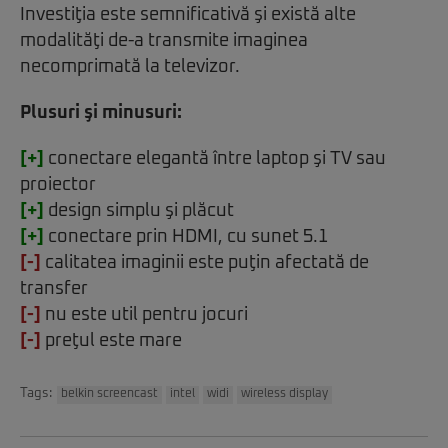
Investiţia este semnificativă şi există alte
modalităţi de-a transmite imaginea
necomprimată la televizor.
Plusuri şi minusuri:
[+]
conectare elegantă între laptop şi TV sau
proiector
[+]
design simplu şi plăcut
[+]
conectare prin HDMI, cu sunet 5.1
[-]
calitatea imaginii este puţin afectată de
transfer
[-]
nu este util pentru jocuri
[-]
preţul este mare
Tags:
belkin screencast
intel
widi
wireless display