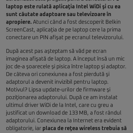
laptop este rulată aplicaţia Intel WiDi şi cu ea
sunt căutate adaptoare sau televizoare în
apropiere.
Atunci când a fost descoperit Belkin
ScreenCast, aplicaţia de pe laptop cere la prima
conectare un PIN afişat pe ecranul televizorului.
După acest pas aşteptam să văd pe ecran
imaginea afişată de laptop. A început însă un mic
joc de-a şoarecele şi pisica între laptop şi adaptor.
De câteva ori conexiunea a fost pierdută şi
adaptorul a devenit invizibil pentru laptop.
Motivul? Lipsa update-urilor de firmware şi
poziţionarea adaptorului. După ce am instalat
ultimul driver WiDi de la Intel, care cu greu a
justificat un download de 133 MB, a fost rândul
adaptorului. Conexiunea la Internet era evident
obligatorie, iar
placa de reţea wireless trebuia să