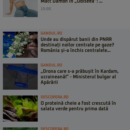
Matt Damon în „Odiseea”: ...
15:00
GANDUL.RO
Unde au dispărut banii din PNRR
destinați noilor centrale pe gaze?
România și-a închis centralele...
GANDUL.RO
„Drona care s-a prăbușit în Kardam,
ucraineană!” - Ministerul bulgar al
Apărării
DESCOPERA.RO
O proteină cheie a fost crescută în
salata verde pentru prima dată
DESCOPERA.RO