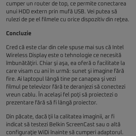
cumper un router de top, ce permite conectarea
unui HDD extern prin mufă USB. Vei putea să
rulezi de pe el filmele cu orice dispozitiv din reţea.
Concluzie
Cred că este clar din cele spuse mai sus că Intel
Wireless Display este o tehnologie ce necesită
îmbunătăţiri. Chiar şi aşa, ea oferă o facilitate la
care visam cu ani în urmă: sunet şi imagine fără
fire. Ai laptopul lângă tine pe canapea şi vezi
filmul pe televizor fără te deranjezi să conectezi
vreun cablu. În acelaşi fel poţi să proiectezi o
prezentare fără să fi lângă proiector.
Din păcate, dacă ţii la calitatea imaginii, ar fi
indicat să testezi Belkin ScreenCast sau o altă
configuraţie WiDi înainte să cumperi adaptorul.