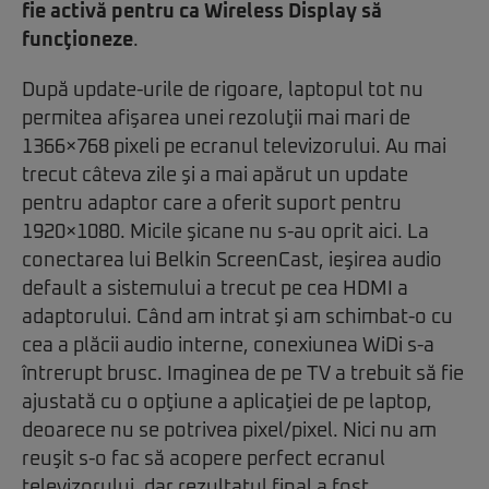
fie activă pentru ca Wireless Display să
funcţioneze
.
După update-urile de rigoare, laptopul tot nu
permitea afişarea unei rezoluţii mai mari de
1366×768 pixeli pe ecranul televizorului. Au mai
trecut câteva zile şi a mai apărut un update
pentru adaptor care a oferit suport pentru
1920×1080. Micile şicane nu s-au oprit aici. La
conectarea lui Belkin ScreenCast, ieşirea audio
default a sistemului a trecut pe cea HDMI a
adaptorului. Când am intrat şi am schimbat-o cu
cea a plăcii audio interne, conexiunea WiDi s-a
întrerupt brusc. Imaginea de pe TV a trebuit să fie
ajustată cu o opţiune a aplicaţiei de pe laptop,
deoarece nu se potrivea pixel/pixel. Nici nu am
reuşit s-o fac să acopere perfect ecranul
televizorului, dar rezultatul final a fost