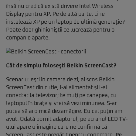
însă nu cred că există drivere Intel Wireless
Display pentru XP. Pe de altă parte, cine
instalează XP pe un laptop de ultimă generaţie?
Poate doar ghinioniştii ce lucrează pentru o
companie aparte.
Cât de simplu foloseşti Belkin ScreenCast?
Scenariu: eşti în camera de zi; ai scos Belkin
ScreenCast din cutie, l-ai alimentat şi l-ai
conectat la televizor; te muţi pe canapea, cu
laptopul în braţe şi vrei să vezi minunea. S-ar
putea să ai o mică dezamăgire. Eu cel puţin am
avut. Odată pornit adaptorul, pe ecranul LCD TV-
ului apare o imagine care ne confirmă că
ScreenCast este pregătit pentru conectare.
Pe