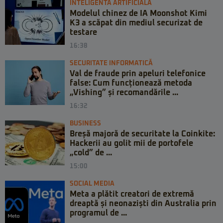
INTELIGENTA ARTIFICIALA
Modelul chinez de IA Moonshot Kimi
K3 a scăpat din mediul securizat de
testare
16:38
SECURITATE INFORMATICĂ
Val de fraude prin apeluri telefonice
false: Cum funcționează metoda
„Vishing” și recomandările ...
16:32
BUSINESS
Breșă majoră de securitate la Coinkite:
Hackerii au golit mii de portofele
„cold” de ...
15:00
SOCIAL MEDIA
Meta a plătit creatori de extremă
dreaptă și neonaziști din Australia prin
programul de ...