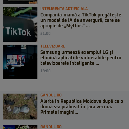
INTELIGENTA ARTIFICIALA
Compania-mamă a TikTok pregătește
un model de IA de anvergură, care se
apropie de „Mythos” ...
21:00
TELEVIZOARE
Samsung urmează exemplul LG și
elimină aplicațiile vulnerabile pentru
televizoarele inteligente ...
19:00
GANDUL.RO
Alertă în Republica Moldova după ce o
dronă s-a prăbușit în țara vecină.
Primele imagini...
GANDUL.RO