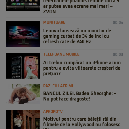
telefoanele pliabile. iPhone Ultra 3
ar putea avea ecrane mai mari –
ZVON
MONITOARE
00:04
Lenovo lansează un monitor de
gaming curbat de 34 de inci cu
refresh rate de 240 Hz
TELEFOANE MOBILE
00:03
Ar trebui cumpărat un iPhone acum
pentru a evita viitoarele creșteri de
prețuri?
RAZI CU LACRIMI
BANCUL ZILEI. Badea Gheorghe: –
Nu pot face dragoste!
APROPOTV
Motivul pentru care băieții răi din
filmele de la Hollywood nu folosesc