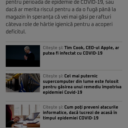
pentru perioada de epidemie de COVID-19, sau
dacă ar merita riscul pentru a da o fugă până la
magazin în speranţa că vei mai găsi pe rafturi
câteva role de hârtie igienică pentru a acoperi
deficitul.
Citeşte şi:
Tim Cook, CEO-ul Apple, ar
putea fi infectat cu COVID-19
Citeşte şi:
Cel mai puternic
supercomputer din lume este folosit
pentru găsirea unui remediu împotriva
epidemiei Covid-19
Citeşte şi:
Cum poţi preveni atacurile
informatice, dacă lucrezi de acasă în
timpul epidemiei COVID-19