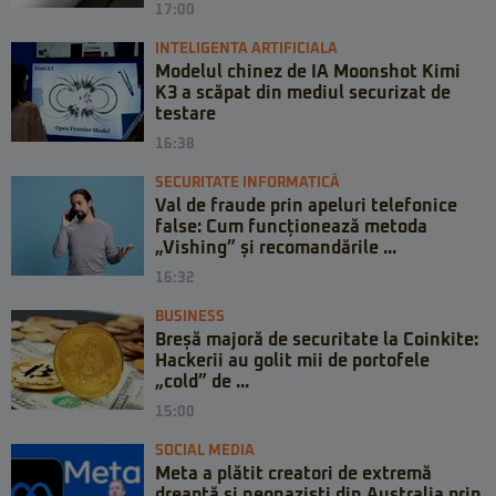
17:00
INTELIGENTA ARTIFICIALA
Modelul chinez de IA Moonshot Kimi
K3 a scăpat din mediul securizat de
testare
16:38
SECURITATE INFORMATICĂ
Val de fraude prin apeluri telefonice
false: Cum funcționează metoda
„Vishing” și recomandările ...
16:32
BUSINESS
Breșă majoră de securitate la Coinkite:
Hackerii au golit mii de portofele
„cold” de ...
15:00
SOCIAL MEDIA
Meta a plătit creatori de extremă
dreaptă și neonaziști din Australia prin