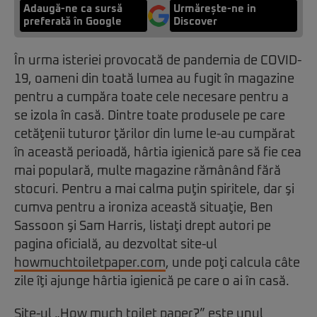
Adaugă-ne ca sursă
Urmărește-ne in
preferată în Google
Discover
În urma isteriei provocată de pandemia de COVID-
19, oameni din toată lumea au fugit în magazine
pentru a cumpăra toate cele necesare pentru a
se izola în casă. Dintre toate produsele pe care
cetăţenii tuturor ţărilor din lume le-au cumpărat
în această perioadă, hârtia igienică pare să fie cea
mai populară, multe magazine rămânând fără
stocuri. Pentru a mai calma puţin spiritele, dar şi
cumva pentru a ironiza această situaţie, Ben
Sassoon şi Sam Harris, listaţi drept autori pe
pagina oficială, au dezvoltat site-ul
howmuchtoiletpaper.com
, unde poţi calcula câte
zile îţi ajunge hârtia igienică pe care o ai în casă.
Site-ul „
How much toilet paper?
” este unul