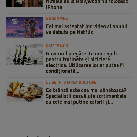
filmele de la Hollywood nu folosesc
iPhone
GO4GAMES
Cel mai așteptat joc video al anului
va debuta pe Netflix
CAPITAL.RO
Guvernul pregătește noi reguli
pentru trotinete și biciclete
electrice. Utilizarea lor ar putea fi
condiționată...
CE SE ÎNTÂMPLĂ DOCTORE
Ce brânză este cea mai sănătoasă?
Specialiștii dezvăluie sortimentele
cu cele mai puține calorii și...