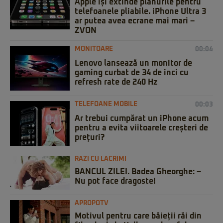
Apple își extinde planurile pentru
telefoanele pliabile. iPhone Ultra 3
ar putea avea ecrane mai mari –
ZVON
MONITOARE
00:04
Lenovo lansează un monitor de
gaming curbat de 34 de inci cu
refresh rate de 240 Hz
TELEFOANE MOBILE
00:03
Ar trebui cumpărat un iPhone acum
pentru a evita viitoarele creșteri de
prețuri?
RAZI CU LACRIMI
BANCUL ZILEI. Badea Gheorghe: –
Nu pot face dragoste!
APROPOTV
Motivul pentru care băieții răi din