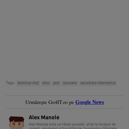
Tags:
directiva nis2
dnsc
pnrr
securero
securitate cibernetica
Google News
Urmărește Go4IT.ro pe
Alex Manole
Alex Manole este un tânăr jurnalist, aflat la început de