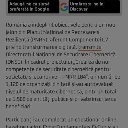
Adaugă-ne ca sursă
Urmărește-ne in
preferată în Google
Discover
România a îndeplinit obiectivele pentru un nou
jalon din Planul Național de Redresare și
Reziliență (PNRR), aferent Componentei C7
privind transformarea digitală,
transmite
Directoratul Național de Securitate Cibernetică
(DNSC). În cadrul proiectului „Crearea de noi
competențe de securitate cibernetică pentru
societate și economie – PNRR 184”, un număr de
1.126 de organizații din țară și-au autoevaluat
nivelul de maturitate cibernetică, dintr-un total
de 1.588 de entități publice și private înscrise ca
beneficiari.
Participanții au completat un chestionar online
bazat pe cadrul CyberFundamentals CyFun și au