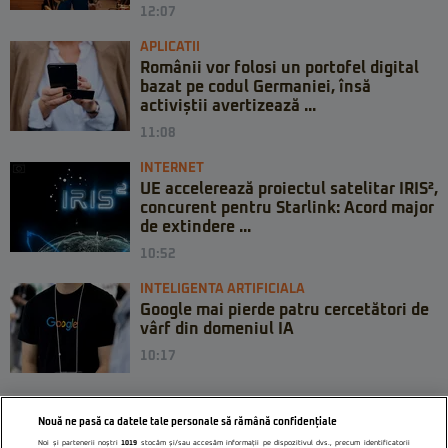
12:07
APLICATII
Românii vor folosi un portofel digital
bazat pe codul Germaniei, însă
activiștii avertizează ...
11:08
INTERNET
UE accelerează proiectul satelitar IRIS²,
concurent pentru Starlink: Acord major
de extindere ...
10:52
INTELIGENTA ARTIFICIALA
Google mai pierde patru cercetători de
vârf din domeniul IA
10:17
Nouă ne pasă ca datele tale personale să rămână confidențiale
Noi și partenerii noștri
1019
stocăm și/sau accesăm informații pe dispozitivul dvs., precum identificatorii