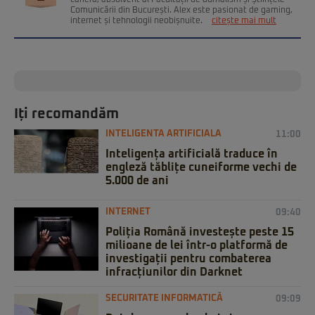
carieră, absolvent al Facultății de Jurnalism și Științele
Comunicării din București. Alex este pasionat de gaming,
internet și tehnologii neobișnuite.
citește mai mult
Iți recomandăm
INTELIGENTA ARTIFICIALA
11:00
Inteligența artificială traduce în
engleză tăblițe cuneiforme vechi de
5.000 de ani
INTERNET
09:40
Poliția Română investește peste 15
milioane de lei într-o platformă de
investigații pentru combaterea
infracțiunilor din Darknet
SECURITATE INFORMATICĂ
09:09