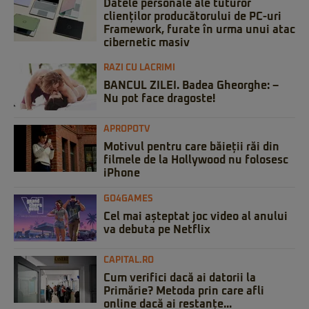
Datele personale ale tuturor
clienților producătorului de PC-uri
Framework, furate în urma unui atac
cibernetic masiv
RAZI CU LACRIMI
BANCUL ZILEI. Badea Gheorghe: –
Nu pot face dragoste!
APROPOTV
Motivul pentru care băieții răi din
filmele de la Hollywood nu folosesc
iPhone
GO4GAMES
Cel mai așteptat joc video al anului
va debuta pe Netflix
CAPITAL.RO
Cum verifici dacă ai datorii la
Primărie? Metoda prin care afli
online dacă ai restanțe...