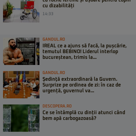
cu dizabilități
14:33
GANDUL.RO
IREAL ce a ajuns să facă, la pușcărie,
temutul BEBINO! Liderul interlop
bucureștean, trimis la...
GANDUL.RO
Şedinţă extraordinară la Guvern.
Surprize pe ordinea de zi: în caz de
urgență, guvernul va...
DESCOPERA.RO
Ce se întâmplă cu dinții atunci când
bem apă carbogazoasă?