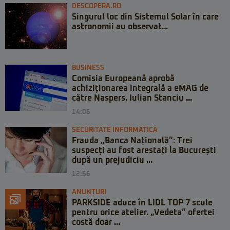
DESCOPERA.RO
Singurul loc din Sistemul Solar în care
astronomii au observat...
BUSINESS
Comisia Europeană aprobă
achiziționarea integrală a eMAG de
către Naspers. Iulian Stanciu ...
14:06
SECURITATE INFORMATICĂ
Frauda „Banca Națională”: Trei
suspecți au fost arestați la București
după un prejudiciu ...
12:56
ANUNȚURI
PARKSIDE aduce în LIDL TOP 7 scule
pentru orice atelier. „Vedeta” ofertei
costă doar ...