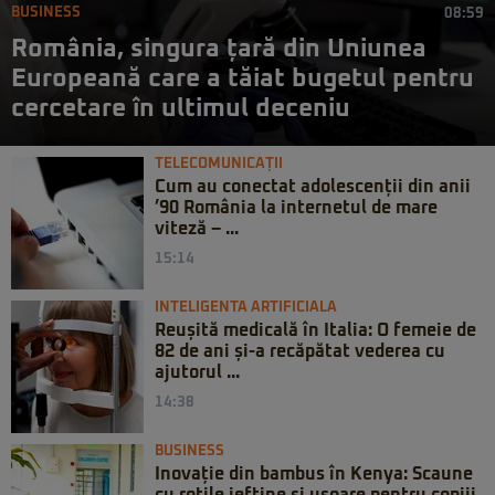
BUSINESS
08:59
România, singura țară din Uniunea
Europeană care a tăiat bugetul pentru
cercetare în ultimul deceniu
TELECOMUNICAȚII
Cum au conectat adolescenții din anii
’90 România la internetul de mare
viteză – ...
15:14
INTELIGENTA ARTIFICIALA
Reușită medicală în Italia: O femeie de
82 de ani și-a recăpătat vederea cu
ajutorul ...
14:38
BUSINESS
Inovație din bambus în Kenya: Scaune
cu rotile ieftine și ușoare pentru copiii