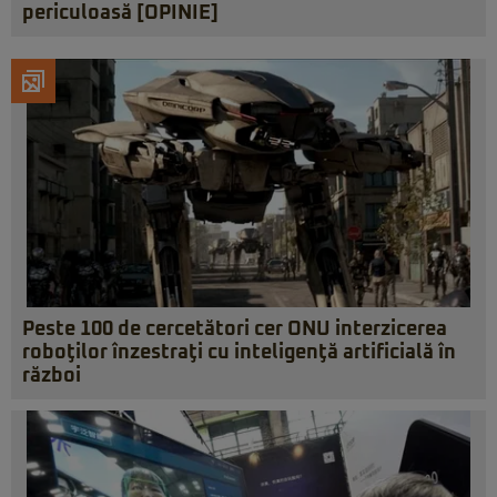
periculoasă [OPINIE]
Peste 100 de cercetători cer ONU interzicerea
roboţilor înzestraţi cu inteligenţă artificială în
război