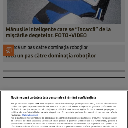
Mânuşile inteligente care se ”încarcă” de la
mişcările degetelor. FOTO+VIDEO
Încă un pas către dominaţia roboţilor
Nouă ne pasă ca datele tale personale să rămână confidențiale
Noi și partenerii noștri
1019
stocăm și/sau accesăm informații pe dispozitivul dvs., precum identificatorii
cookie unici pentru prelucrarea datelor cu caracter personal. Puteți accepta sau gestiona preferințele dvs.
făcând clic mai jos, respectiv vă puteți opune utilizării unui interes legitim în orice moment pe pagina cu
politica de confidențialitate. Aceste alegeri vor fi raportate partenerilor noștri și nu vă vor afecta
navigarea.
Mai multe detalii
Noi si partenerii nostri (retelele de socializare si agentiile de publicitate partenere, precum si furnizorii nostri
de servicii de date analitice) prelucram date pentru a permite website-ului sa functioneze, pentru a
personaliza continutul si anunturile publicitare afisate in functie de interesele si/sau profilul dvs., pentru a va
oferi functionalitati aferente retelelor de socializare si pentru a analiza traficul pe website. Beneficiati de