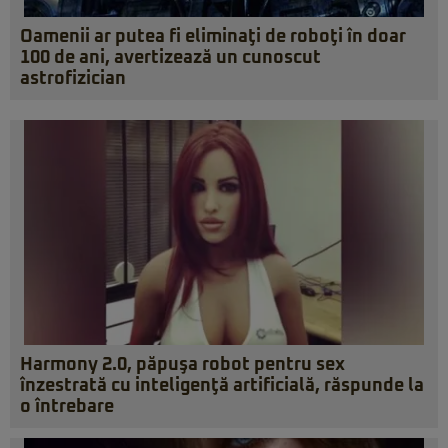
Oamenii ar putea fi eliminaţi de roboţi în doar
100 de ani, avertizează un cunoscut
astrofizician
Harmony 2.0, păpuşa robot pentru sex
înzestrată cu inteligenţă artificială, răspunde la
o întrebare