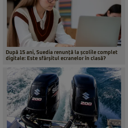
După 15 ani, Suedia renunță la școlile complet
digitale: Este sfârșitul ecranelor în clasă?