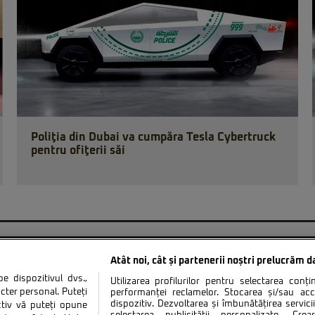
Poliţia din Dubai va cumpăra Tesla Cybertruck
pentru ofiţerii săi
Atât noi, cât și partenerii noștri prelucrăm d
 dispozitivul dvs.,
Utilizarea profilurilor pentru selectarea conț
cter personal. Puteți
performanței reclamelor. Stocarea și/sau ac
dispozitiv. Dezvoltarea și îmbunătățirea serviciil
ctiv vă puteți opune
tate
Politica de cookies
Termeni si conditii
Co