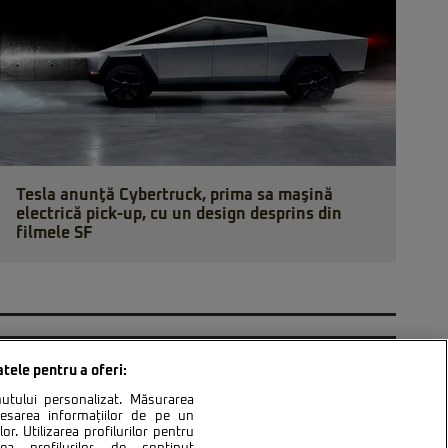
Tesla anunţă Cybertruck, prima sa maşină
electrică pick-up, cu un design desprins din
filmele SF
atele pentru a oferi:
inutului personalizat. Măsurarea
cesarea informațiilor de pe un
or. Utilizarea profilurilor pentru
ntact
Setări Cookies