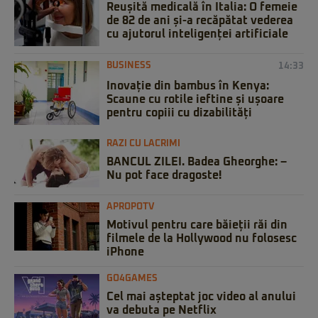
Reușită medicală în Italia: O femeie
de 82 de ani și-a recăpătat vederea
cu ajutorul inteligenței artificiale
BUSINESS
14:33
Inovație din bambus în Kenya:
Scaune cu rotile ieftine și ușoare
pentru copiii cu dizabilități
RAZI CU LACRIMI
BANCUL ZILEI. Badea Gheorghe: –
Nu pot face dragoste!
APROPOTV
Motivul pentru care băieții răi din
filmele de la Hollywood nu folosesc
iPhone
GO4GAMES
Cel mai așteptat joc video al anului
va debuta pe Netflix