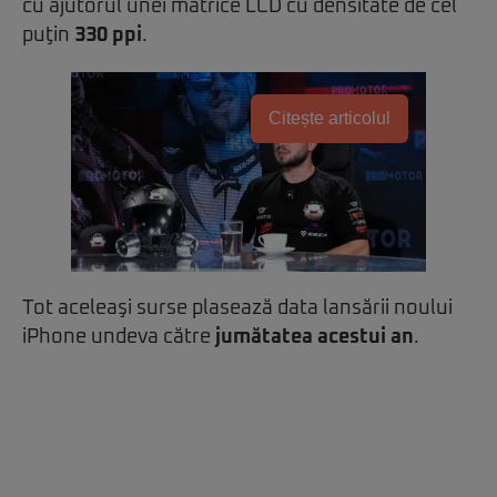
cu ajutorul unei matrice LCD cu densitate de cel
puţin
330 ppi
.
Citește articolul
Tot aceleaşi surse plasează data lansării noului
iPhone undeva către
jumătatea acestui an
.