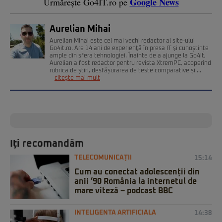
Google News
Urmărește Go4IT.ro pe
Aurelian Mihai
Aurelian Mihai este cel mai vechi redactor al site-ului
Go4it.ro. Are 14 ani de experienţă în presa IT şi cunoștințe
ample din sfera tehnologiei. Înainte de a ajunge la Go4it,
Aurelian a fost redactor pentru revista XtremPC, acoperind
rubrica de știri, desfășurarea de teste comparative și ...
citește mai mult
Iți recomandăm
TELECOMUNICAȚII
15:14
Cum au conectat adolescenții din
anii ’90 România la internetul de
mare viteză – podcast BBC
INTELIGENTA ARTIFICIALA
14:38