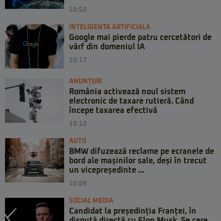
10:52
INTELIGENTA ARTIFICIALA
Google mai pierde patru cercetători de
vârf din domeniul IA
10:17
ANUNȚURI
România activează noul sistem
electronic de taxare rutieră. Când
începe taxarea efectivă
10:12
AUTO
BMW difuzează reclame pe ecranele de
bord ale mașinilor sale, deși în trecut
un vicepreședinte ...
10:08
SOCIAL MEDIA
Candidat la președinția Franței, în
dispută directă cu Elon Musk. Se cere