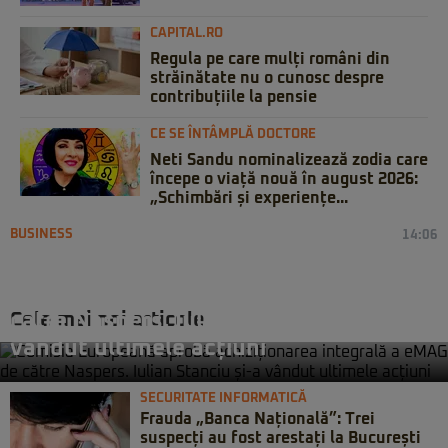
CAPITAL.RO
Regula pe care mulți români din
străinătate nu o cunosc despre
contribuțiile la pensie
CE SE ÎNTÂMPLĂ DOCTORE
Neti Sandu nominalizează zodia care
începe o viață nouă în august 2026:
„Schimbări și experiențe...
BUSINESS
14:06
Comisia Europeană aprobă
achiziționarea integrală a eMAG de
Cele mai noi articole
către Naspers. Iulian Stanciu și-a
vândut ultimele acțiuni
SECURITATE INFORMATICĂ
Frauda „Banca Națională”: Trei
suspecți au fost arestați la București