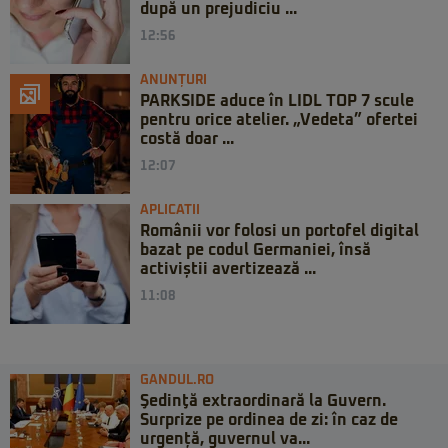
după un prejudiciu ...
12:56
ANUNȚURI
PARKSIDE aduce în LIDL TOP 7 scule
pentru orice atelier. „Vedeta” ofertei
costă doar ...
12:07
APLICATII
Românii vor folosi un portofel digital
bazat pe codul Germaniei, însă
activiștii avertizează ...
11:08
GANDUL.RO
Şedinţă extraordinară la Guvern.
Surprize pe ordinea de zi: în caz de
urgență, guvernul va...