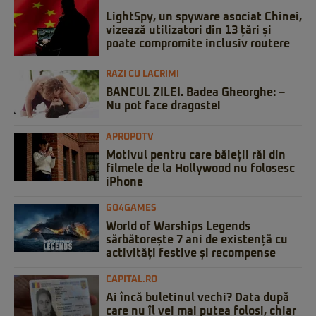
LightSpy, un spyware asociat Chinei,
vizează utilizatori din 13 țări și
poate compromite inclusiv routere
RAZI CU LACRIMI
BANCUL ZILEI. Badea Gheorghe: –
Nu pot face dragoste!
APROPOTV
Motivul pentru care băieții răi din
filmele de la Hollywood nu folosesc
iPhone
GO4GAMES
World of Warships Legends
sărbătorește 7 ani de existență cu
activități festive și recompense
CAPITAL.RO
Ai încă buletinul vechi? Data după
care nu îl vei mai putea folosi, chiar