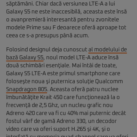
săptămâni. Chiar dacă versiunea LTE-A a lui
Galaxy S5 ne este inaccesibilă, aceasta este însă
o avanpremieră interesantă pentru zvonitele
modele Prime sau F deoarece oferă aproape tot
ceea ce s-a presupus până acum.
Folosind designul deja cunoscut
al modelului de
bază Galaxy S5
, noul model LTE-A aduce însă
două schimbări esenţiale. Mai întâi de toate,
Galaxy S5 LTE-A este primul smartphone care
foloseşte noua şi puternica soluţie Qualcomm
Snapdragon 805
. Aceasta oferă patru nuclee
îmbunătăţite Krait 450 care funcţionează la o
frecvenţă de 2,5 Ghz, un nucleu grafic nou
Adreno 420 care va fi cu 40% mai puternic decât
fostul vârf de gamă Adreno 330, un decodor
video care va oferi suport H.265 şi 4K, şi o