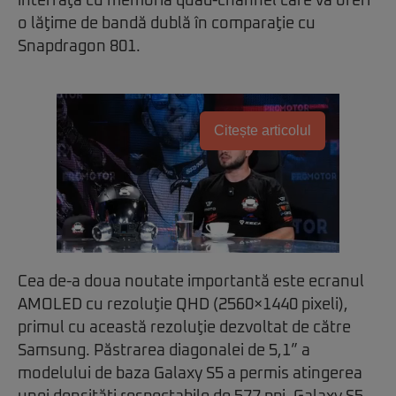
interfaţă cu memoria quad-channel care va oferi
o lăţime de bandă dublă în comparaţie cu
Snapdragon 801.
Citește articolul
Cea de-a doua noutate importantă este ecranul
AMOLED cu rezoluţie QHD (2560×1440 pixeli),
primul cu această rezoluţie dezvoltat de către
Samsung. Păstrarea diagonalei de 5,1” a
modelului de baza Galaxy S5 a permis atingerea