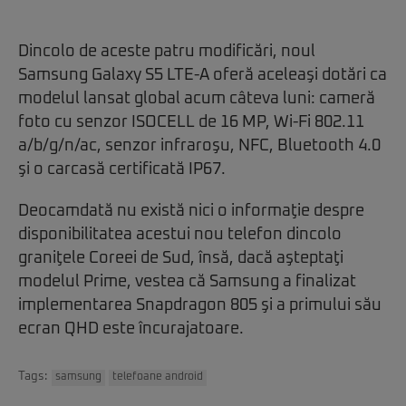
Dincolo de aceste patru modificări, noul
Samsung Galaxy S5 LTE-A oferă aceleaşi dotări ca
modelul lansat global acum câteva luni: cameră
foto cu senzor ISOCELL de 16 MP, Wi-Fi 802.11
a/b/g/n/ac, senzor infraroşu, NFC, Bluetooth 4.0
şi o carcasă certificată IP67.
Deocamdată nu există nici o informaţie despre
disponibilitatea acestui nou telefon dincolo
graniţele Coreei de Sud, însă, dacă aşteptaţi
modelul Prime, vestea că Samsung a finalizat
implementarea Snapdragon 805 şi a primului său
ecran QHD este încurajatoare.
Tags:
samsung
telefoane android