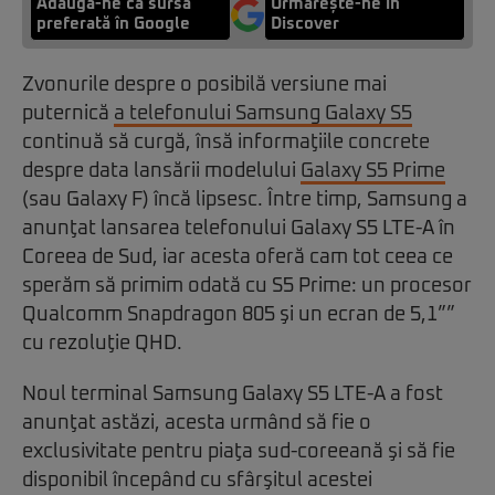
Adaugă-ne ca sursă
Urmărește-ne in
preferată în Google
Discover
Zvonurile despre o posibilă versiune mai
puternică
a telefonului Samsung Galaxy S5
continuă să curgă, însă informaţiile concrete
despre data lansării modelului
Galaxy S5 Prime
(sau Galaxy F) încă lipsesc. Între timp, Samsung a
anunţat lansarea telefonului Galaxy S5 LTE-A în
Coreea de Sud, iar acesta oferă cam tot ceea ce
sperăm să primim odată cu S5 Prime: un procesor
Qualcomm Snapdragon 805 şi un ecran de 5,1””
cu rezoluţie QHD.
Noul terminal Samsung Galaxy S5 LTE-A a fost
anunţat astăzi, acesta urmând să fie o
exclusivitate pentru piaţa sud-coreeană şi să fie
disponibil începând cu sfârşitul acestei