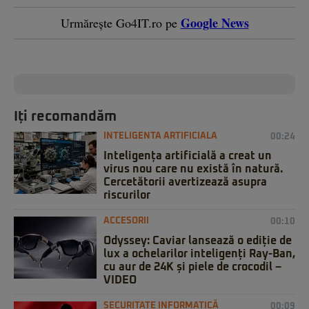
Google News
Urmărește Go4IT.ro pe
Iți recomandăm
INTELIGENTA ARTIFICIALA
00:24
Inteligența artificială a creat un
virus nou care nu există în natură.
Cercetătorii avertizează asupra
riscurilor
ACCESORII
00:10
Odyssey: Caviar lansează o ediție de
lux a ochelarilor inteligenți Ray-Ban,
cu aur de 24K și piele de crocodil –
VIDEO
SECURITATE INFORMATICĂ
00:09