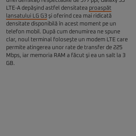
unei densităţi respectabile de 577 ppi, Galaxy S5
LTE-A depăşind astfel densitatea
proaspăt
lansatului LG G3
şi oferind cea mai ridicată
densitate disponibilă în acest moment pe un
telefon mobil. După cum denumirea ne spune
clar, noul terminal foloseşte un modem LTE care
permite atingerea unor rate de transfer de 225
Mbps, iar memoria RAM a făcut şi ea un salt la 3
GB.