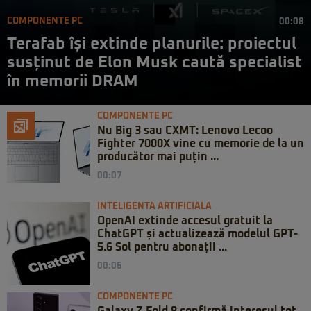
COMPONENTE PC
00:08
Terafab își extinde planurile: proiectul
susținut de Elon Musk caută specialist
în memorii DRAM
COMPONENTE PC
Nu Big 3 sau CXMT: Lenovo Lecoo
Fighter 7000X vine cu memorie de la un
producător mai puțin ...
00:07
INTELIGENTA ARTIFICIALA
OpenAI extinde accesul gratuit la
ChatGPT și actualizează modelul GPT-
5.6 Sol pentru abonații ...
00:06
COMPONENTE PC
Galaxy Z Fold 8 confirmă interesul tot