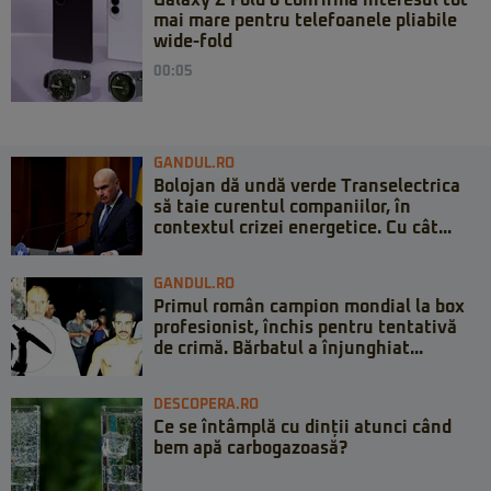
mai mare pentru telefoanele pliabile
wide-fold
00:05
GANDUL.RO
Bolojan dă undă verde Transelectrica
să taie curentul companiilor, în
contextul crizei energetice. Cu cât...
GANDUL.RO
Primul român campion mondial la box
profesionist, închis pentru tentativă
de crimă. Bărbatul a înjunghiat...
DESCOPERA.RO
Ce se întâmplă cu dinții atunci când
bem apă carbogazoasă?