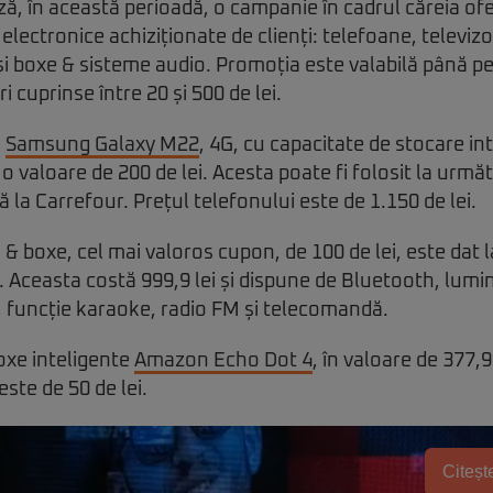
ă, în această perioadă, o campanie în cadrul căreia of
electronice achiziționate de clienți: telefoane, televiz
 boxe & sisteme audio. Promoția este valabilă până pe 
 cuprinse între 20 și 500 de lei.
e
Samsung Galaxy M22
, 4G, cu capacitate de stocare i
 o valoare de 200 de lei. Acesta poate fi folosit la urm
 la Carrefour. Prețul telefonului este de 1.150 de lei.
 & boxe, cel mai valoros cupon, de 100 de lei, este dat 
. Aceasta costă 999,9 lei și dispune de Bluetooth, lumin
, funcție karaoke, radio FM și telecomandă.
boxe inteligente
Amazon Echo Dot 4
, în valoare de 377,9
este de 50 de lei.
Citește