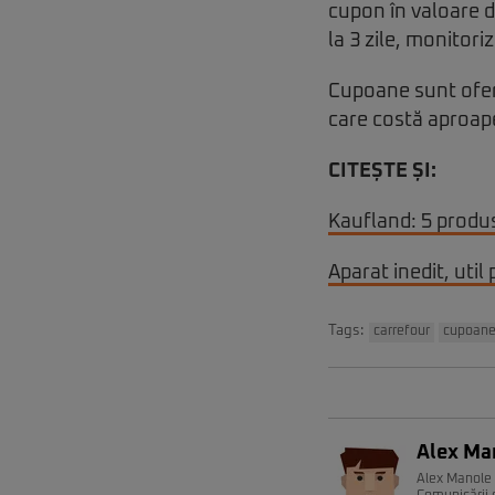
cupon în valoare d
la 3 zile, monitori
Cupoane sunt oferi
care costă aproape
CITEȘTE ȘI:
Kaufland: 5 produ
Aparat inedit, util
Tags:
carrefour
cupoan
Alex Ma
Alex Manole e