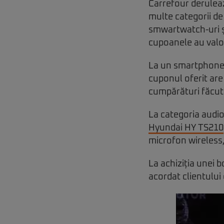
Carrefour deruleaz
multe categorii de 
smwartwatch-uri și
cupoanele au valori
La un smartphon
cuponul oferit are
cumpărături făcută
La categoria audio
Hyundai HY TS210
microfon wireless
La achiziția unei 
acordat clientului 