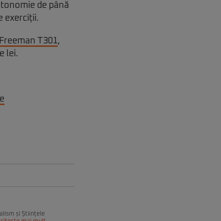
 autonomie de până
 exerciții.
Freeman T301
,
 lei.
ne
alism și Științele