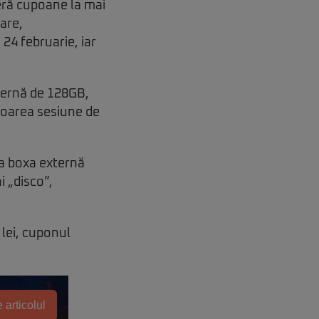
eră cupoane la mai
oare,
24 februarie, iar
nternă de 128GB,
ătoarea sesiune de
la boxa externă
i „disco”,
 lei, cuponul
 articolul