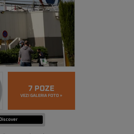
7 POZE
VEZI GALERIA FOTO »
Discover