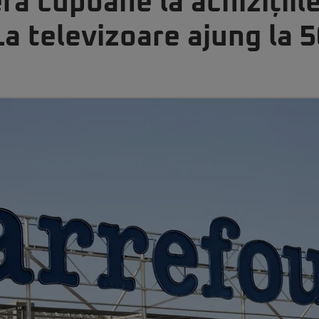
ră cupoane la achizițiil
La televizoare ajung la 5