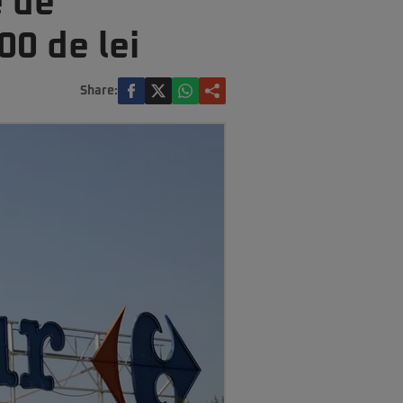
e de
00 de lei
Share: