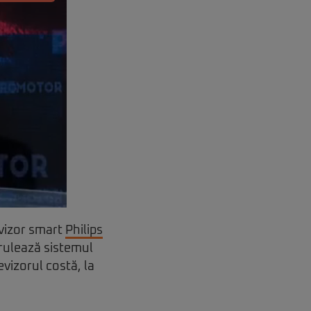
evizor smart
Philips
 rulează sistemul
evizorul costă, la