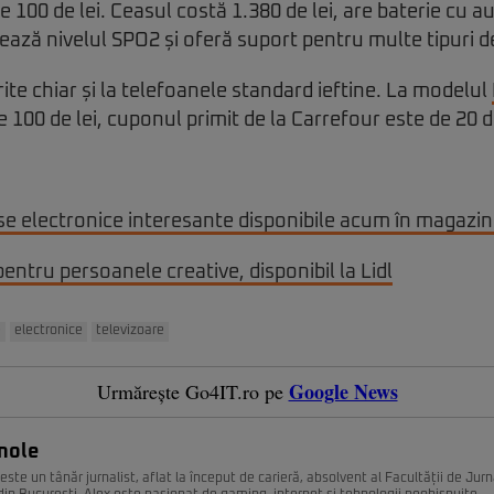
e 100 de lei. Ceasul costă 1.380 de lei, are baterie cu
zează nivelul SPO2 și oferă suport pentru multe tipuri de
te chiar și la telefoanele standard ieftine. La modelul
 100 de lei, cuponul primit de la Carrefour este de 20 de
se electronice interesante disponibile acum în magazi
 pentru persoanele creative, disponibil la Lidl
e
electronice
televizoare
Google News
Urmărește Go4IT.ro pe
nole
ste un tânăr jurnalist, aflat la început de carieră, absolvent al Facultății de Jurn