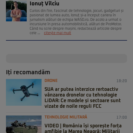
Ionuț Vîlciu
Curios din fire, fascinat de tehnologie, jocuri, gadgeturi și
pasionat de lumea auto, Ionuț și-a început cariera în
jurnalism alături de echipa WASD.ro. De acolo a urmat o
incursiune în presa automobilistică, alături de ProMotor.
Când nu scrie despre mașini, redactează articole despre
cele ...
citește mai mult
Iți recomandăm
DRONE
18:20
SUA ar putea interzice rertoactiv
vânzarea dronelor cu tehnologie
LiDAR: Ce modele și sectoare sunt
vizate de noile reguli FCC
TEHNOLOGIE MILITARĂ
17:00
VIDEO | România își sporește forța
amfibie la Marea Neagră: Militarii