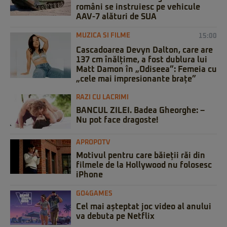
români se instruiesc pe vehicule
AAV-7 alături de SUA
MUZICA SI FILME
15:00
Cascadoarea Devyn Dalton, care are
137 cm înălțime, a fost dublura lui
Matt Damon în „Odiseea”: Femeia cu
„cele mai impresionante brațe”
RAZI CU LACRIMI
BANCUL ZILEI. Badea Gheorghe: –
Nu pot face dragoste!
APROPOTV
Motivul pentru care băieții răi din
filmele de la Hollywood nu folosesc
iPhone
GO4GAMES
Cel mai așteptat joc video al anului
va debuta pe Netflix