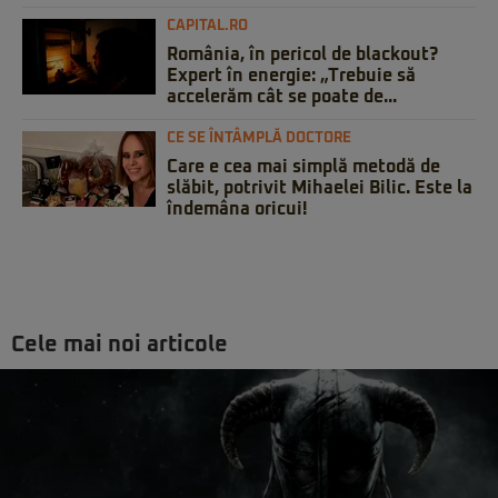
CAPITAL.RO
România, în pericol de blackout?
Expert în energie: „Trebuie să
accelerăm cât se poate de...
CE SE ÎNTÂMPLĂ DOCTORE
Care e cea mai simplă metodă de
slăbit, potrivit Mihaelei Bilic. Este la
îndemâna oricui!
Cele mai noi articole