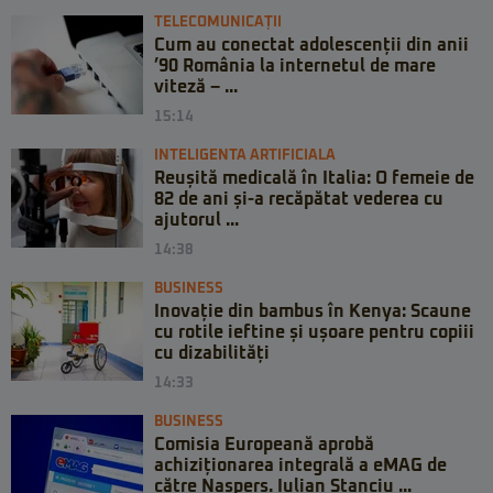
TELECOMUNICAȚII
Cum au conectat adolescenții din anii
’90 România la internetul de mare
viteză – ...
15:14
INTELIGENTA ARTIFICIALA
Reușită medicală în Italia: O femeie de
82 de ani și-a recăpătat vederea cu
ajutorul ...
14:38
BUSINESS
Inovație din bambus în Kenya: Scaune
cu rotile ieftine și ușoare pentru copiii
cu dizabilități
14:33
BUSINESS
Comisia Europeană aprobă
achiziționarea integrală a eMAG de
către Naspers. Iulian Stanciu ...