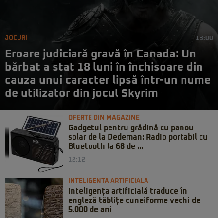
JOCURI
13:00
Eroare judiciară gravă în Canada: Un
bărbat a stat 18 luni în închisoare din
cauza unui caracter lipsă într-un nume
de utilizator din jocul Skyrim
OFERTE DIN MAGAZINE
Gadgetul pentru grădină cu panou
solar de la Dedeman: Radio portabil cu
Bluetooth la 68 de ...
12:12
INTELIGENTA ARTIFICIALA
Inteligența artificială traduce în
engleză tăblițe cuneiforme vechi de
5.000 de ani