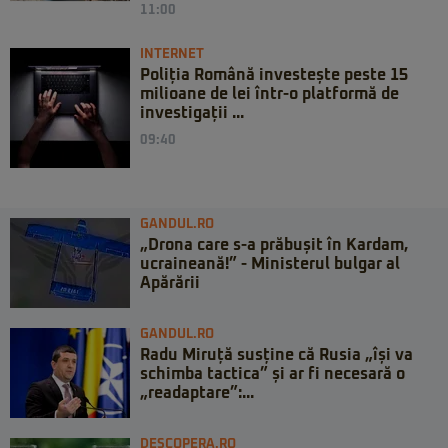
11:00
INTERNET
Poliția Română investește peste 15
milioane de lei într-o platformă de
investigații ...
09:40
GANDUL.RO
„Drona care s-a prăbușit în Kardam,
ucraineană!” - Ministerul bulgar al
Apărării
GANDUL.RO
Radu Miruță susține că Rusia „își va
schimba tactica” și ar fi necesară o
„readaptare”:...
DESCOPERA.RO