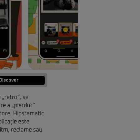
Discover
 „retro”, se
are a „pierdut”
Store. Hipstamatic
licație este
ritm, reclame sau