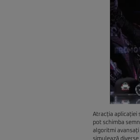
Atracția aplicației
pot schimba semnif
algoritmi avansați
simulează diverse c