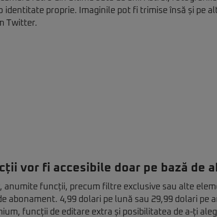
o identitate proprie. Imaginile pot fi trimise însă și pe al
m Twitter.
ții vor fi accesibile doar pe bază de
r, anumite funcții, precum filtre exclusive sau alte elem
e abonament. 4,99 dolari pe lună sau 29,99 dolari pe a
mium, funcții de editare extra și posibilitatea de a-ți al