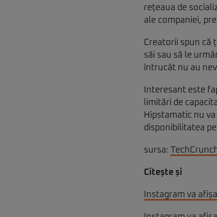
rețeaua de sociali
ale companiei, pre
Creatorii spun că ț
săi sau să le urmă
întrucât nu au ne
Interesant este fa
limitări de capacit
Hipstamatic nu va f
disponibilitatea pe
sursa:
TechCrunc
Citește și
Instagram va afișa 