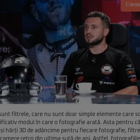
Citește
 sunt filtrele, care nu sunt doar simple elemente care sc
icativ modul în care o fotografie arată. Asta pentru c
 și hărți 3D de adâncime pentru fiecare fotografie, filtr
amere retro din ultima sută de ani. Astfel, fotografiile