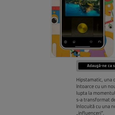
Adaugă-ne ca s
Hipstamatic, una di
întoarce cu un nou
lupta la momentul 
s-a transformat de
înlocuită cu una n
„influenceri”.