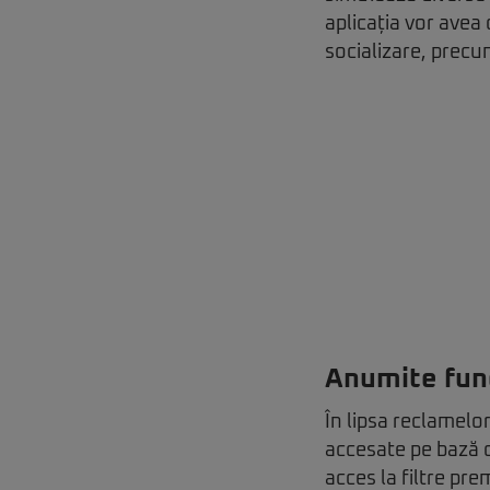
aplicația vor avea 
socializare, precu
Anumite func
În lipsa reclamelo
accesate pe bază d
acces la filtre pre