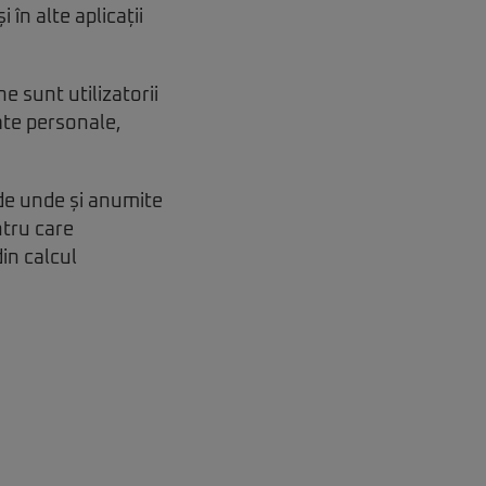
în alte aplicații
ne sunt utilizatorii
ate personale,
 de unde și anumite
ntru care
din calcul