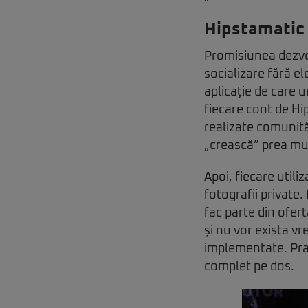
Hipstamatic 
Promisiunea dezvol
socializare fără e
aplicație de care u
fiecare cont de Hi
realizate comunită
„crească” prea mu
Apoi, fiecare util
fotografii private.
fac parte din ofert
și nu vor exista vr
implementate. Prac
complet pe dos.