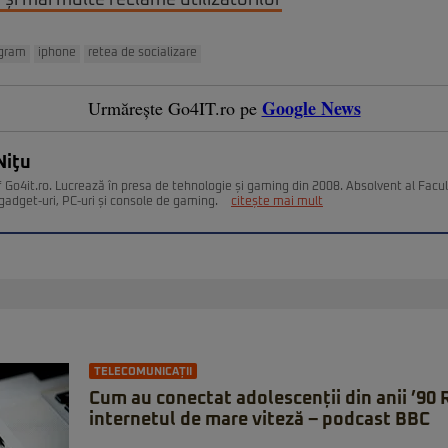
 și mai multe reclame utilizatorilor
agram
iphone
retea de socializare
Google News
Urmărește Go4IT.ro pe
Niţu
 Go4it.ro. Lucrează în presa de tehnologie și gaming din 2008. Absolvent al Facult
gadget-uri, PC-uri și console de gaming.
citește mai mult
TELECOMUNICAȚII
Cum au conectat adolescenții din anii ’90
internetul de mare viteză – podcast BBC