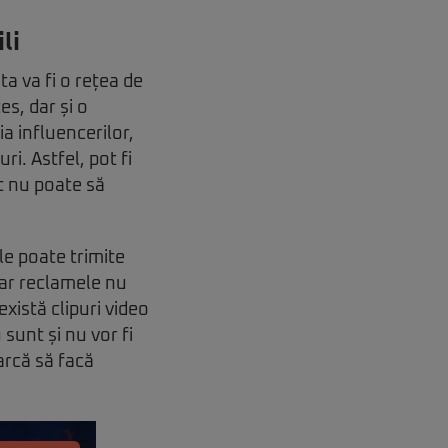
li
a va fi o rețea de
s, dar și o
ia influencerilor,
i. Astfel, pot fi
ut nu poate să
le poate trimite
 iar reclamele nu
există clipuri video
sunt și nu vor fi
arcă să facă