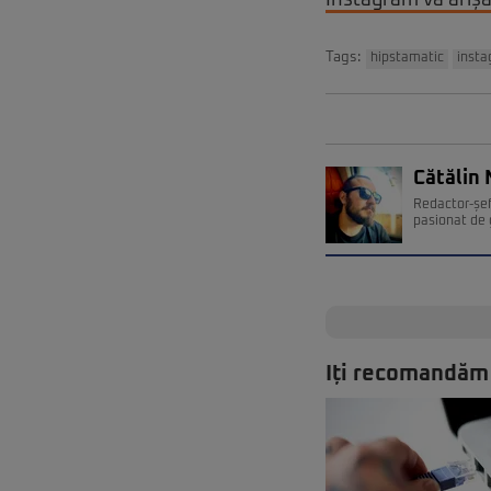
Instagram va afișa
Tags:
hipstamatic
inst
Cătălin 
Redactor-șef
pasionat de 
Iți recomandăm