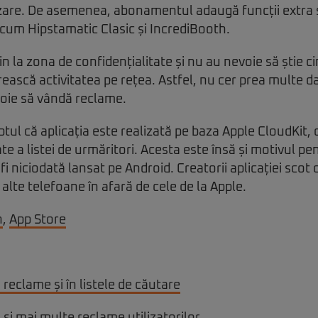
zare. De asemenea, abonamentul adaugă funcții extra și 
cum Hipstamatic Clasic și IncrediBooth.
in la zona de confidențialitate și nu au nevoie să știe ci
rească activitatea pe rețea. Astfel, nu cer prea multe d
voie să vândă reclame.
ptul că aplicația este realizată pe baza Apple CloudKit,
ate a listei de urmăritori. Acesta este însă și motivul pe
i niciodată lansat pe Android. Creatorii aplicației scot 
 alte telefoane în afară de cele de la Apple.
h
,
App Store
reclame și în listele de căutare