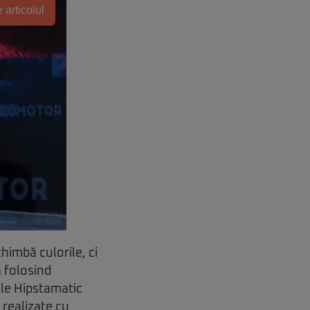
 articolul
himbă culorile, ci
ă folosind
ele Hipstamatic
 realizate cu