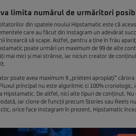
va limita numărul de urmăritori posibi
tatorilor din spatele noului Hipstamatic este că aceast
lementele care au făcut din Instagram un adevărat succe
nii încearcă să scape. Astfel, pentru a ține în frâu apariț
pstamatic poate urmări un maximum de 99 de alte contur
ți mai mici și mai strânse, iar niciun creator de conțin
lt.
izator poate avea maximum 9 „prieteni apropiați” cărora 
 Fluxul principal nu este algoritmic ci 100% cronologic,
a Hipstamatic. De altfel, nici alte tipuri de conținut. Nu 
eodată, iar clone de funcții precum Stories sau Reels nu 
tic, orice face Instagram în prezent, Hipstamatic înce