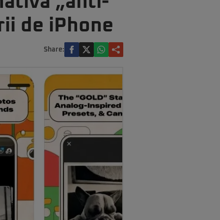
ativă „anti-
rii de iPhone
Share: