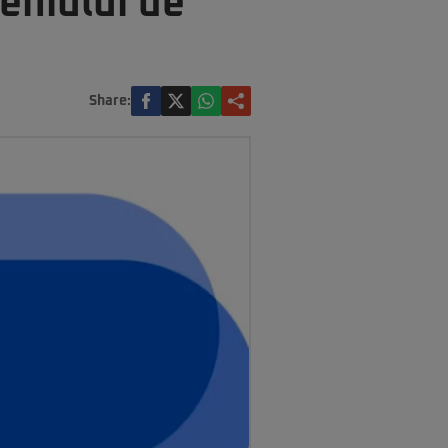
eniului de
Share: