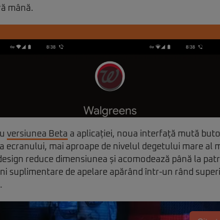
ră mână.
cu
versiunea Beta
a aplicației, noua interfață mută buto
a ecranului, mai aproape de nivelul degetului mare al mâ
 design reduce dimensiunea și acomodează până la pat
uni suplimentare de apelare apărând într-un rând superio
.