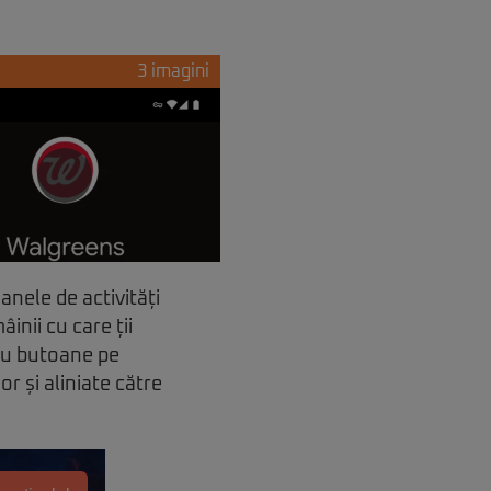
3 imagini
anele de activități
inii cu care ții
ru butoane pe
r și aliniate către