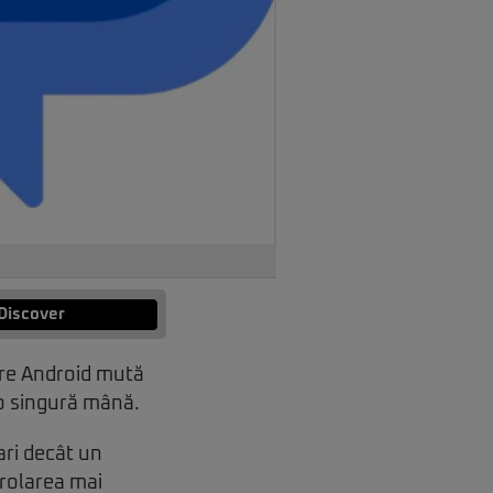
Discover
are Android mută
 o singură mână.
ri decât un
trolarea mai