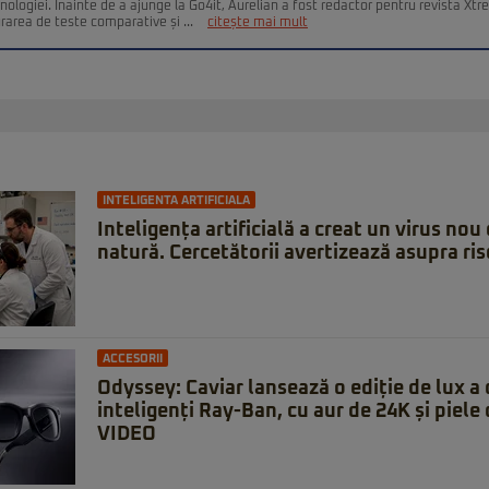
nologiei. Înainte de a ajunge la Go4it, Aurelian a fost redactor pentru revista Xt
urarea de teste comparative și ...
citește mai mult
INTELIGENTA ARTIFICIALA
Inteligența artificială a creat un virus nou 
natură. Cercetătorii avertizează asupra ris
ACCESORII
Odyssey: Caviar lansează o ediție de lux a 
inteligenți Ray-Ban, cu aur de 24K și piele 
VIDEO