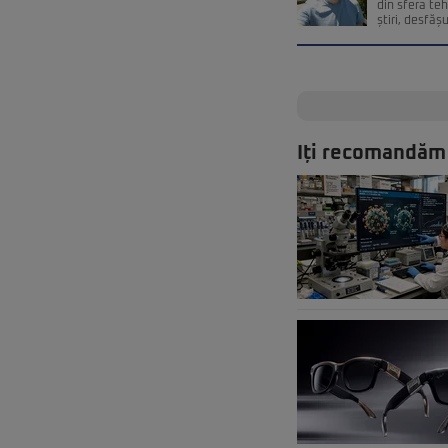
din sfera teh
știri, desfăș
Iți recomandăm