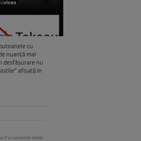
 butoanele cu
 de nuanță mai
 în desfășurare nu
stile” afișată în
esa IT şi cunoștințe ample