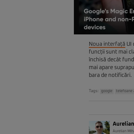
Noua interfață
UI 
funcții sunt mai c
închisă decât funda
mai apare suprapus 
bara de notificări.
Tags:
google
telefoane 
Aurelian
Aurelian Miha