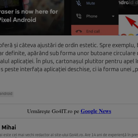
oferă și câteva ajustări de ordin estetic. Spre exemplu,
lar definite, apărând sub forma unor butoane circulare
lul aplicației. În plus, cartonașul plutitor pentru apel
peste interfața aplicației deschise, ci ia forma unei „pa
android
Google News
Urmărește Go4IT.ro pe
 Mihai
i este cel mai vechi redactor al site-ului Go4it.ro. Are 14 ani de experienţă în pr