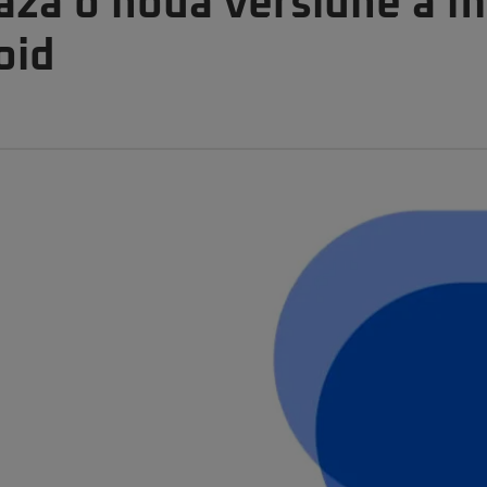
ază o nouă versiune a m
oid