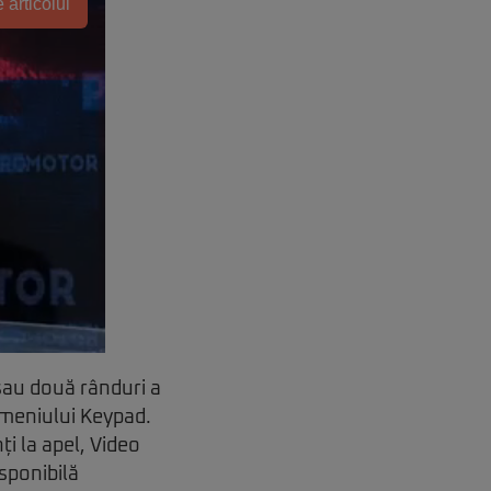
 articolul
sau două rânduri a
 meniului Keypad.
i la apel, Video
isponibilă