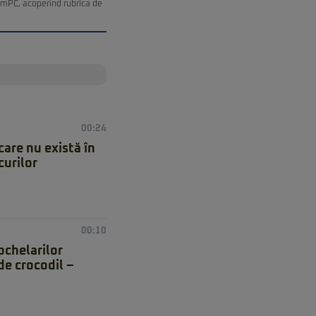
remPC, acoperind rubrica de
00:24
care nu există în
curilor
00:10
ochelarilor
de crocodil –