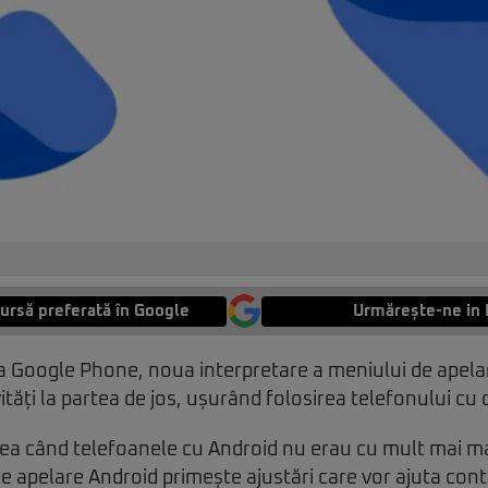
ursă preferată în Google
Urmărește-ne in 
ția Google Phone, noua interpretare a meniului de apel
ități la partea de jos, ușurând folosirea telefonului cu
a când telefoanele cu Android nu erau cu mult mai ma
e apelare Android primește ajustări care vor ajuta con