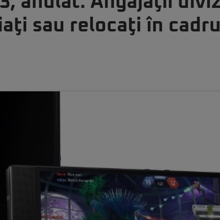
, anulat. Angajaţii divi
iaţi sau relocaţi în cadr