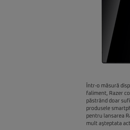
Într-o măsură disp
faliment, Razer co
păstrând doar sufi
produsele smartpho
pentru lansarea Ra
mult aşteptata act