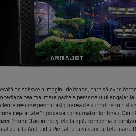
erată de salvare a imaginii de brand, care să evite totod
ncediază cea mai mare parte a personalului angajat la d
ciente resurse pentru asigurarea de suport tehnic şi 
ne deja aflate în posesia consumatorilor finali. Din pă
zer Phone 3 au intrat şi ele la apă, compania promiţând
ualizare la Android 9 Pie către posesorii de telefoane 