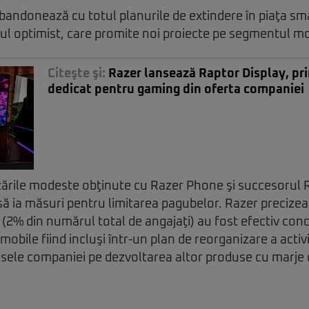
abandonează cu totul planurile de extindere în piaţa s
ul optimist, care promite noi proiecte pe segmentul mo
Citeşte şi:
Razer lansează Raptor Display, pr
dedicat pentru gaming din oferta companiei
rile modeste obţinute cu Razer Phone şi succesorul 
ă ia măsuri pentru limitarea pagubelor. Razer precizea
 (2% din numărul total de angajaţi) au fost efectiv conc
i mobile fiind incluşi într-un plan de reorganizare a activi
ele companiei pe dezvoltarea altor produse cu marje de