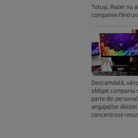
Totuşi, Razer nu 
companiei fiind un
Deocamdată, vânză
obligat compania s
parte din personal
angajaţilor divizie
concentreze resurs