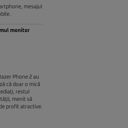
martphone, mesajul
bile.
imul monitor
Razer Phone 2 au
ză că doar o mică
ediaţi, restul
tăţii, menit să
 profit atractive.