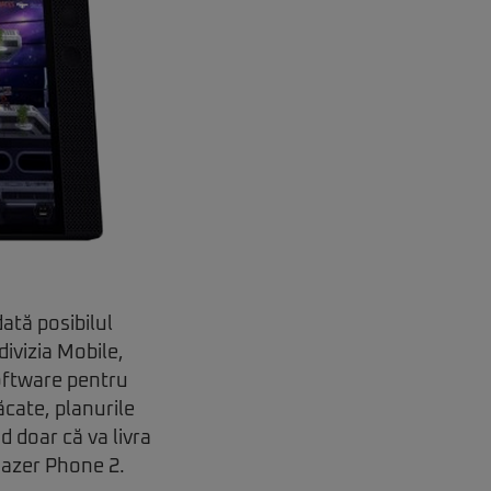
ată posibilul
ivizia Mobile,
software pentru
cate, planurile
 doar că va livra
Razer Phone 2.