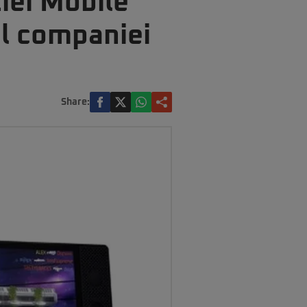
ziei Mobile
ul companiei
Share: