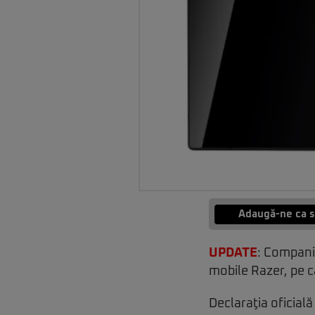
Adaugă-ne ca s
UPDATE
: Compania
mobile Razer, pe c
Declaraţia oficial