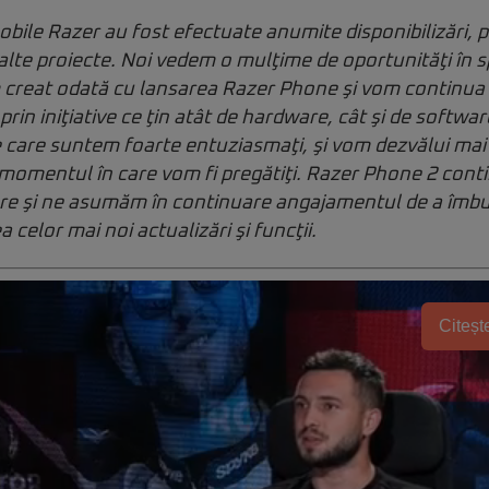
mobile Razer au fost efectuate anumite disponibilizări, 
alte proiecte. Noi vedem o mulţime de oportunităţi în 
 creat odată cu lansarea Razer Phone şi vom continua 
rin iniţiative ce ţin atât de hardware, cât şi de softwa
 care suntem foarte entuziasmaţi, şi vom dezvălui mai 
momentul în care vom fi pregătiţi. Razer Phone 2 conti
zare şi ne asumăm în continuare angajamentul de a îmbu
celor mai noi actualizări şi funcţii.
Citește