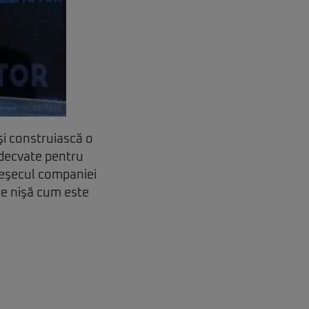
şi construiască o
adecvate pentru
, eşecul companiei
de nişă cum este