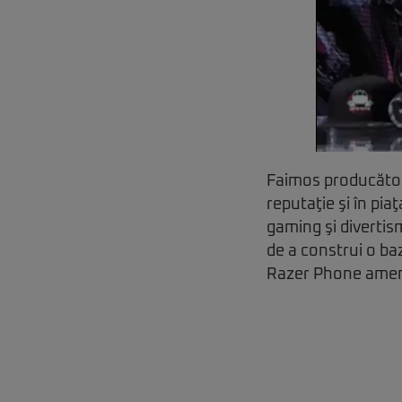
Faimos producător 
reputaţie şi în pi
gaming şi divertis
de a construi o ba
Razer Phone ameni