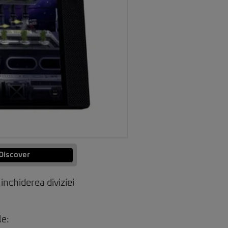
Discover
inchiderea diviziei
le: