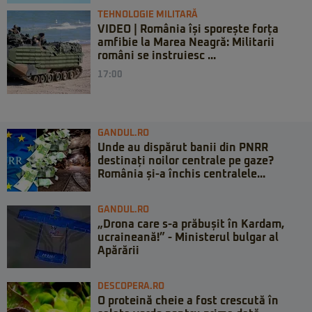
TEHNOLOGIE MILITARĂ
VIDEO | România își sporește forța
amfibie la Marea Neagră: Militarii
români se instruiesc ...
17:00
GANDUL.RO
Unde au dispărut banii din PNRR
destinați noilor centrale pe gaze?
România și-a închis centralele...
GANDUL.RO
„Drona care s-a prăbușit în Kardam,
ucraineană!” - Ministerul bulgar al
Apărării
DESCOPERA.RO
O proteină cheie a fost crescută în