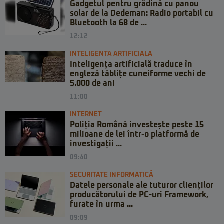
Gadgetul pentru grădină cu panou
solar de la Dedeman: Radio portabil cu
Bluetooth la 68 de ...
12:12
INTELIGENTA ARTIFICIALA
Inteligența artificială traduce în
engleză tăblițe cuneiforme vechi de
5.000 de ani
11:00
INTERNET
Poliția Română investește peste 15
milioane de lei într-o platformă de
investigații ...
09:40
SECURITATE INFORMATICĂ
Datele personale ale tuturor clienților
producătorului de PC-uri Framework,
furate în urma ...
09:09