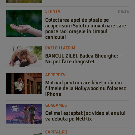
STIINTA
09:15
Colectarea apei de ploaie pe
acoperișuri: Soluția inovatoare care
poate răci orașele în timpul
caniculei
RAZI CU LACRIMI
BANCUL ZILEI. Badea Gheorghe: –
Nu pot face dragoste!
APROPOTV
Motivul pentru care băieții răi din
filmele de la Hollywood nu folosesc
iPhone
GO4GAMES
Cel mai așteptat joc video al anului
va debuta pe Netflix
CAPITAL.RO