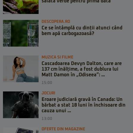
salata verde pentru prima dată
DESCOPERA.RO
Ce se întâmplă cu dinții atunci când
bem apă carbogazoasă?
MUZICA SI FILME
Cascadoarea Devyn Dalton, care are
137 cm înălțime, a fost dublura lui
Matt Damon în „Odiseea”: ...
15:00
JOCURI
Eroare judiciară gravă în Canada: Un
bărbat a stat 18 luni în închisoare din
cauza unui ...
13:00
OFERTE DIN MAGAZINE