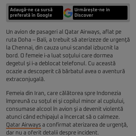
Adaugă-ne ca sursă
Urmărește-ne in
preferată în Google
Discover
Un avion de pasageri al Qatar Airways, aflat pe
ruta Doha – Bali, a trebuit să aterizeze de urgenţă
la Chennai, din cauza unui scandal izbucnit la
bord. O femeie i-a luat soţului care dormea
degetul şi i-a deblocat telefonul. Cu această
ocazie a descoperit că bărbatul avea o aventură
extraconjugală.
Femeia din Iran, care călătorea spre Indonezia
împreună cu soţul ei şi copilul minor al cuplului,
consumase alcool în avion şi a devenit violentă
atunci când echipajul a încercat să o calmeze.
Qatar Airways
a confirmat aterizarea de urgenţă,
dar nu a oferit detalii despre incident.