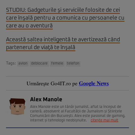
STUDIU: Gadgeturile şi serviciile folosite de cei
care înşală pentru a comunica cu persoanele cu
care au o aventură
Această saltea inteligentă te avertizează când
partenerul de viaţă te înşală
Tags:
avion
deblocare
femeie
telefon
Google News
Urmărește Go4IT.ro pe
Alex Manole
Alex Manole este un tânăr jurnalist, aflat la început de
carieră, absolvent al Facultății de Jurnalism și Științele
Comunicării din București. Alex este pasionat de gaming,
internet și tehnologii neobișnuite.
citește mai mult