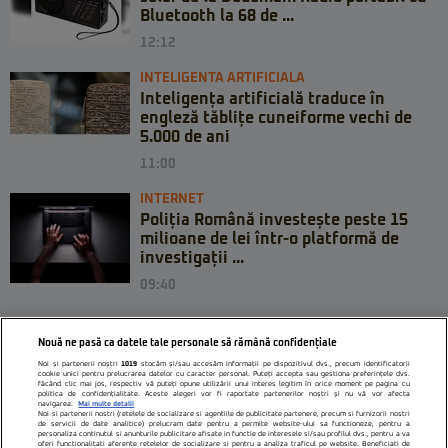
Bluetooth la 68 de ...
12:12
INTELIGENTA ARTIFICIALA
Inteligența artificială traduce în
engleză tăblițe cuneiforme vechi de
5.000 de ani
11:00
INTERNET
Poliția Română investește peste 15
milioane de lei într-o platformă de
investigații ...
09:40
Nouă ne pasă ca datele tale personale să rămână confidențiale
Noi și partenerii noștri
1019
stocăm și/sau accesăm informații pe dispozitivul dvs., precum identificatorii
cookie unici pentru prelucrarea datelor cu caracter personal. Puteți accepta sau gestiona preferințele dvs.
făcând clic mai jos, respectiv vă puteți opune utilizării unui interes legitim în orice moment pe pagina cu
politica de confidențialitate. Aceste alegeri vor fi raportate partenerilor noștri și nu vă vor afecta
navigarea.
Mai multe detalii
Noi si partenerii nostri (retelele de socializare si agentiile de publicitate partenere, precum si furnizorii nostri
de servicii de date analitice) prelucram date pentru a permite website-ului sa functioneze, pentru a
personaliza continutul si anunturile publicitare afisate in functie de interesele si/sau profilul dvs., pentru a va
oferi functionalitati aferente retelelor de socializare si pentru a analiza traficul pe website. Beneficiati de