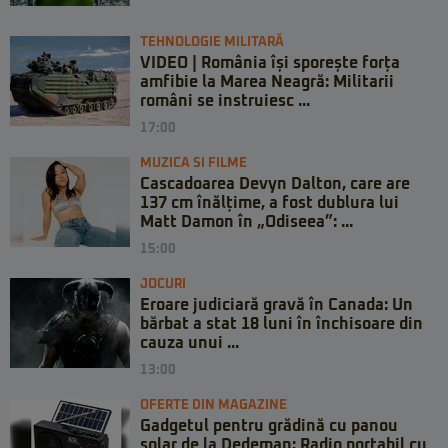
TEHNOLOGIE MILITARĂ
VIDEO | România își sporește forța
amfibie la Marea Neagră: Militarii
români se instruiesc ...
17:00
MUZICA SI FILME
Cascadoarea Devyn Dalton, care are
137 cm înălțime, a fost dublura lui
Matt Damon în „Odiseea”: ...
15:00
JOCURI
Eroare judiciară gravă în Canada: Un
bărbat a stat 18 luni în închisoare din
cauza unui ...
13:00
OFERTE DIN MAGAZINE
Gadgetul pentru grădină cu panou
solar de la Dedeman: Radio portabil cu