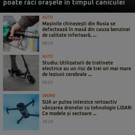
poate răci orașele în timpul caniculei
AUTO
Mașinile chinezești din Rusia se
defectează în masă din cauza benzinei
de calitate inferioară, ...
08:20
AUTO
Studiu: Utilizatorii de trotinete
electrice au un risc de trei ori mai mare
de leziuni cerebrale ...
08:03
DRONE
SUA ar putea interzice rertoactiv
vânzarea dronelor cu tehnologie LiDAR:
Ce modele și sectoare ...
18:20