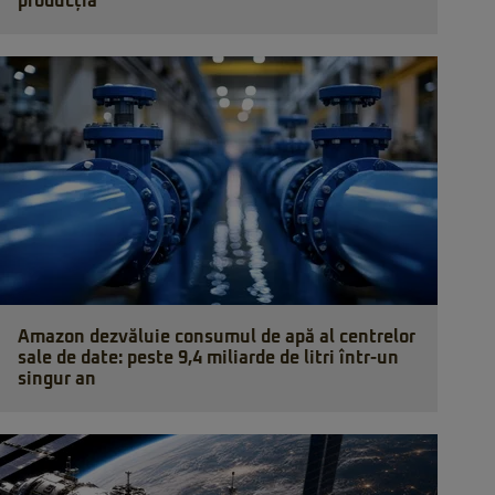
producția
Amazon dezvăluie consumul de apă al centrelor
sale de date: peste 9,4 miliarde de litri într-un
singur an