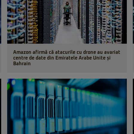
Amazon afirmă că atacurile cu drone au avariat
centre de date din Emiratele Arabe Unite și
Bahrain