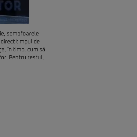
ție, semafoarele
direct timpul de
ăța, în timp, cum să
for. Pentru restul,