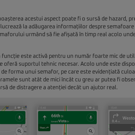
oașterea acestui aspect poate fi o sursă de hazard, p
 lucrează la adăugarea informațiilor despre semafoare 
aforului urmând să fie afișată în timp real acolo unde
 funcție este activă pentru un număr foarte mic de utili
 oferă suportul tehnic necesar. Acolo unde este disponi
de forma unui semafor, pe care este evidențiată culoa
mele sunt atât de mici încât cu greu ar putea fi obse
rsă de distragere a atenției decât un ajutor real.