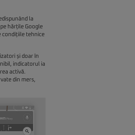
redispunând la
pe hărțile Google
 condițiile tehnice
zatori și doar în
bil, indicatorul ia
rea activă.
rvate din mers,