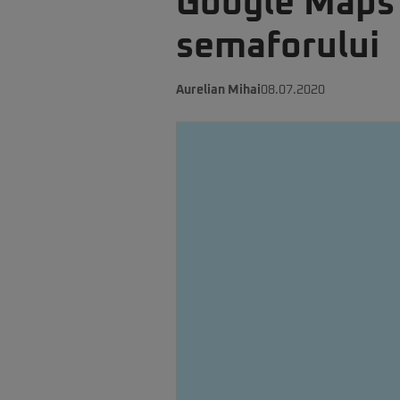
Google Maps v
semaforului
Aurelian Mihai
08.07.2020