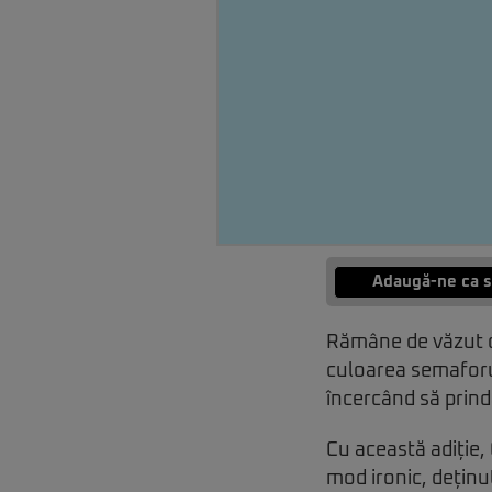
Adaugă-ne ca s
Rămâne de văzut da
culoarea semaforu
încercând să prind
Cu această adiție
mod ironic, deținu