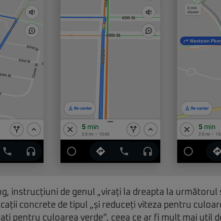
g, instrucțiuni de genul „virați la dreapta la următoru
ndicații concrete de tipul „și reduceți viteza pentru culoar
ați pentru culoarea verde”, ceea ce ar fi mult mai util 