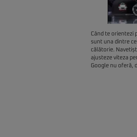
Când te orientezi 
sunt una dintre ce
călătorie. Navetișt
ajusteze viteza pe
Google nu oferă, d