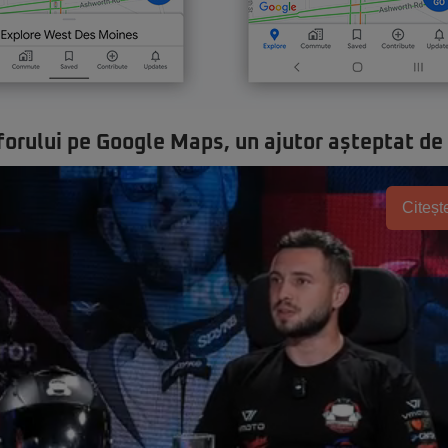
orului pe Google Maps, un ajutor așteptat de
Citește