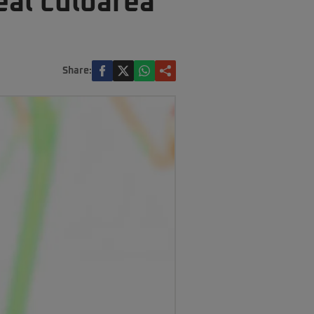
eal culoarea
Share: