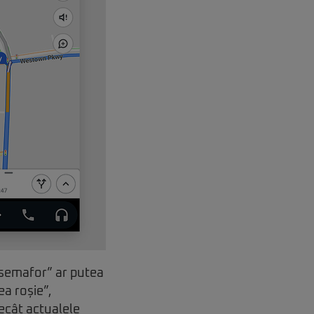
l semafor” ar putea
ea roșie”,
decât actualele