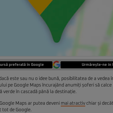
ursă preferată în Google
Urmărește-ne in 
că este sau nu o idee bună, posibilitatea de a vedea î
lui pe Google Maps încurajând anumiți șoferi să calce 
ă verde în cascadă până la destinație.
, Google Maps ar putea deveni
mai atractiv
chiar și decâ
t tot de Google.