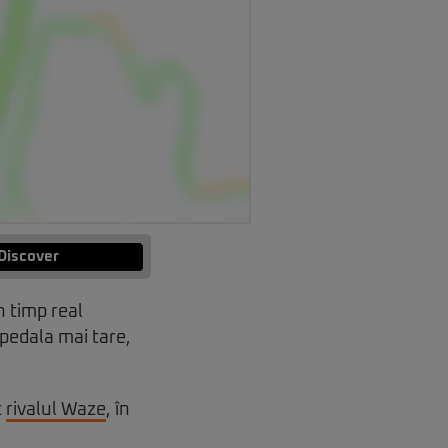
Discover
n timp real
pedala mai tare,
t
rivalul Waze
, în