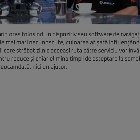
prin oraș folosind un dispozitiv sau software de naviga
le mai mari necunoscute, culoarea afișată influențând 
ii care străbat zilnic aceeași rută către serviciu vor înv
ntru reduce și chiar elimina timpii de așteptare la sema
eocamdată, nici un ajutor.