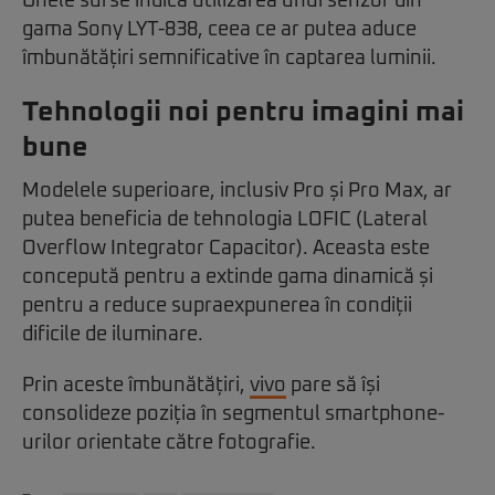
Unele surse indică utilizarea unui senzor din
gama Sony LYT-838, ceea ce ar putea aduce
îmbunătățiri semnificative în captarea luminii.
Tehnologii noi pentru imagini mai
bune
Modelele superioare, inclusiv Pro și Pro Max, ar
putea beneficia de tehnologia LOFIC (Lateral
Overflow Integrator Capacitor). Aceasta este
concepută pentru a extinde gama dinamică și
pentru a reduce supraexpunerea în condiții
dificile de iluminare.
Prin aceste îmbunătățiri,
vivo
pare să își
consolideze poziția în segmentul smartphone-
urilor orientate către fotografie.