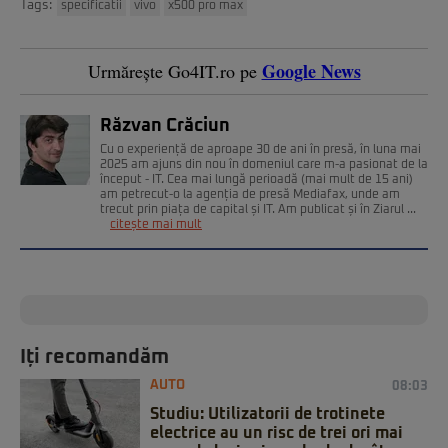
Tags:
specificatii
vivo
x500 pro max
Google News
Urmărește Go4IT.ro pe
Răzvan Crăciun
Cu o experiență de aproape 30 de ani în presă, în luna mai
2025 am ajuns din nou în domeniul care m-a pasionat de la
început - IT. Cea mai lungă perioadă (mai mult de 15 ani)
am petrecut-o la agenția de presă Mediafax, unde am
trecut prin piața de capital și IT. Am publicat și în Ziarul ...
citește mai mult
Iți recomandăm
AUTO
08:03
Studiu: Utilizatorii de trotinete
electrice au un risc de trei ori mai