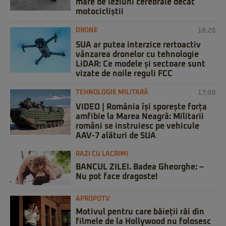
mare de leziuni cerebrale decât
motocicliștii
DRONE
18:20
SUA ar putea interzice rertoactiv
vânzarea dronelor cu tehnologie
LiDAR: Ce modele și sectoare sunt
vizate de noile reguli FCC
TEHNOLOGIE MILITARĂ
17:00
VIDEO | România își sporește forța
amfibie la Marea Neagră: Militarii
români se instruiesc pe vehicule
AAV-7 alături de SUA
RAZI CU LACRIMI
BANCUL ZILEI. Badea Gheorghe: –
Nu pot face dragoste!
APROPOTV
Motivul pentru care băieții răi din
filmele de la Hollywood nu folosesc