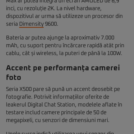
Max ar putea integra un ecran AMOLED de 6,9
inci, cu rezoluție 2K. La nivel hardware,
dispozitivul ar urma să utilizeze un procesor din
seria
Dimensity
9600.
Bateria ar putea ajunge la aproximativ 7.000
mAh, cu suport pentru încărcare rapidă atât prin
cablu, cât și wireless, la puteri de până la 100W.
Accent pe performanța camerei
foto
Seria X500 pare să pună un accent deosebit pe
fotografie. Potrivit informațiilor oferite de
leakerul Digital Chat Station, modelele aflate în
testare includ camere principale de 50 de
megapixeli, cu senzori de dimensiuni mari.