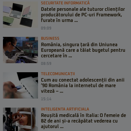
SECURITATE INFORMATICĂ
Datele personale ale tuturor clienților
producătorului de PC-uri Framework,
furate în urma ...
09:09
BUSINESS
România, singura țară din Uniunea
Europeană care a tăiat bugetul pentru
cercetare în ...
08:59
TELECOMUNICAȚII
Cum au conectat adolescenții din anii
’90 România la internetul de mare
viteză – ...
15:14
INTELIGENTA ARTIFICIALA
Reușită medicală în Italia: O femeie de
82 de ani și-a recăpătat vederea cu
ajutorul ...