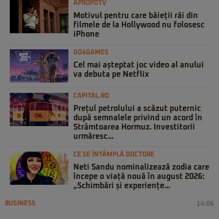
APROPOTV
Motivul pentru care băieții răi din
filmele de la Hollywood nu folosesc
iPhone
GO4GAMES
Cel mai așteptat joc video al anului
va debuta pe Netflix
CAPITAL.RO
Prețul petrolului a scăzut puternic
după semnalele privind un acord în
Strâmtoarea Hormuz. Investitorii
urmăresc...
CE SE ÎNTÂMPLĂ DOCTORE
Neti Sandu nominalizează zodia care
începe o viață nouă în august 2026:
„Schimbări și experiențe...
BUSINESS
14:06