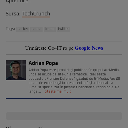
Aprentice”.
Sursa:
TechCrunch
Tags:
hacker
parola
trump
twitter
Google News
Urmărește Go4IT.ro pe
Adrian Popa
Adrian Popa este jurnalist și publisher în grupul ArcMedia,
unde se ocupă de site-urile tematice. Realizează
podcastul „Frontier Defense”, găzduit de G4Media. Are 20
de ani de experiență în presa centrală și a debutat ca
jurnalist specializat în piețele financiare și tehnologie. Pe
lângă ...
citește mai mult