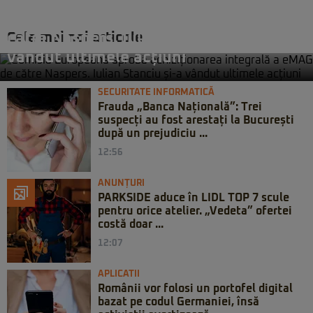
Comisia Europeană aprobă
achiziționarea integrală a eMAG de
Cele mai noi articole
către Naspers. Iulian Stanciu și-a
vândut ultimele acțiuni
SECURITATE INFORMATICĂ
Frauda „Banca Națională”: Trei
suspecți au fost arestați la București
după un prejudiciu ...
12:56
ANUNȚURI
PARKSIDE aduce în LIDL TOP 7 scule
pentru orice atelier. „Vedeta” ofertei
costă doar ...
12:07
APLICATII
Românii vor folosi un portofel digital
bazat pe codul Germaniei, însă