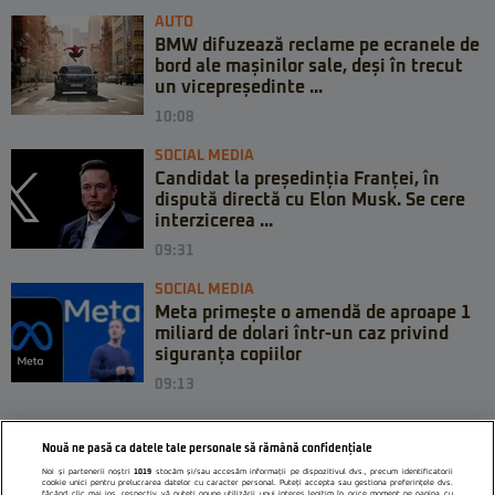
AUTO
BMW difuzează reclame pe ecranele de
bord ale mașinilor sale, deși în trecut
un vicepreședinte ...
10:08
SOCIAL MEDIA
Candidat la președinția Franței, în
dispută directă cu Elon Musk. Se cere
interzicerea ...
09:31
SOCIAL MEDIA
Meta primește o amendă de aproape 1
miliard de dolari într-un caz privind
siguranța copiilor
09:13
Nouă ne pasă ca datele tale personale să rămână confidențiale
Noi și partenerii noștri
1019
stocăm și/sau accesăm informații pe dispozitivul dvs., precum identificatorii
cookie unici pentru prelucrarea datelor cu caracter personal. Puteți accepta sau gestiona preferințele dvs.
făcând clic mai jos, respectiv vă puteți opune utilizării unui interes legitim în orice moment pe pagina cu