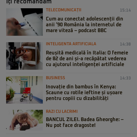
Iți recomandăm
TELECOMUNICAȚII
15:14
Cum au conectat adolescenții din
anii ’90 România la internetul de
mare viteză – podcast BBC
INTELIGENTA ARTIFICIALA
14:38
Reușită medicală în Italia: O femeie
de 82 de ani și-a recăpătat vederea
cu ajutorul inteligenței artificiale
BUSINESS
14:33
Inovație din bambus în Kenya:
Scaune cu rotile ieftine și ușoare
pentru copiii cu dizabilități
RAZI CU LACRIMI
BANCUL ZILEI. Badea Gheorghe: –
Nu pot face dragoste!