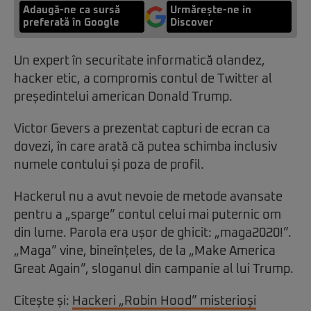
Adaugă-ne ca sursă
Urmărește-ne in
preferată în Google
Discover
Un expert în securitate informatică olandez,
hacker etic, a compromis contul de Twitter al
președintelui american Donald Trump.
Victor Gevers a prezentat capturi de ecran ca
dovezi, în care arată că putea schimba inclusiv
numele contului și poza de profil.
Hackerul nu a avut nevoie de metode avansate
pentru a „sparge” contul celui mai puternic om
din lume. Parola era ușor de ghicit: „maga2020!”.
„Maga” vine, bineînțeles, de la „Make America
Great Again”, sloganul din campanie al lui Trump.
Citește și:
Hackeri „Robin Hood” misterioși