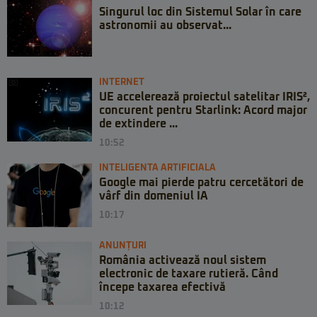
Singurul loc din Sistemul Solar în care
astronomii au observat...
INTERNET
UE accelerează proiectul satelitar IRIS²,
concurent pentru Starlink: Acord major
de extindere ...
10:52
INTELIGENTA ARTIFICIALA
Google mai pierde patru cercetători de
vârf din domeniul IA
10:17
ANUNȚURI
România activează noul sistem
electronic de taxare rutieră. Când
începe taxarea efectivă
10:12