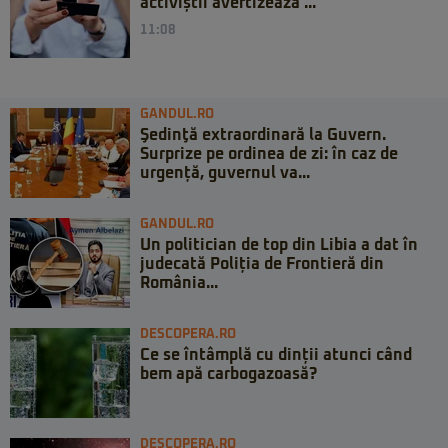
activiștii avertizează ...
11:08
GANDUL.RO
Şedinţă extraordinară la Guvern.
Surprize pe ordinea de zi: în caz de
urgență, guvernul va...
GANDUL.RO
Un politician de top din Libia a dat în
judecată Poliția de Frontieră din
România...
DESCOPERA.RO
Ce se întâmplă cu dinții atunci când
bem apă carbogazoasă?
DESCOPERA.RO