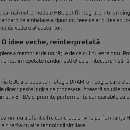
că mai multe module HBC pot fi integrate într-un singu
andard de ambalare a cipurilor, ceea ce ar putea aduc
ct de vedere al costurilor.
O idee veche, reinterpretată
iere a memoriei de unitățile de calcul nu este nou. Pr
entat în repetate rânduri astfel de arhitecturi, însă f
nia GUC a propus tehnologia DRAM-on-Logic, care pla
e direct peste logica de procesare. Această soluție poa
imativ 5 TB/s și promite performanțe comparabile cu un
omm nu a oferit cifre concrete privind performanța H
ie directă cu alte tehnologii similare.