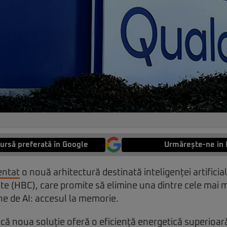
ursă preferată în Google
Urmărește-ne in 
entat
o nouă arhitectură destinată inteligenței artifici
(HBC), care promite să elimine una dintre cele mai mar
e de AI: accesul la memorie.
că noua soluție oferă o eficiență energetică superioa