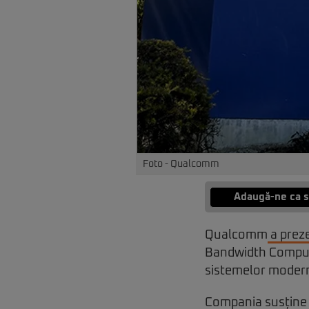
Foto - Qualcomm
Adaugă-ne ca s
Qualcomm
a prez
Bandwidth Compute 
sistemelor modern
Compania susține 