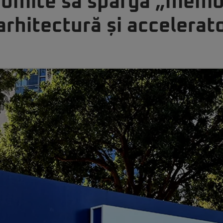
mite să spargă „memor
arhitectură și accelerat