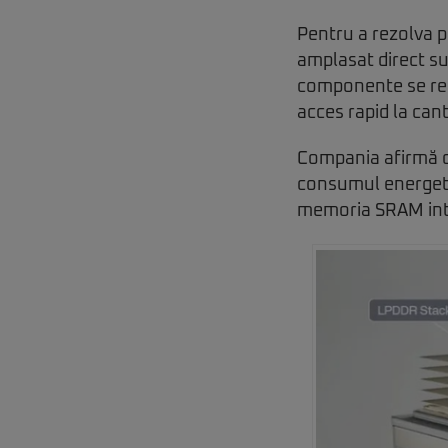
Pentru a rezolva p
amplasat direct s
componente se real
acces rapid la can
Compania afirmă că
consumul energeti
memoria SRAM inte