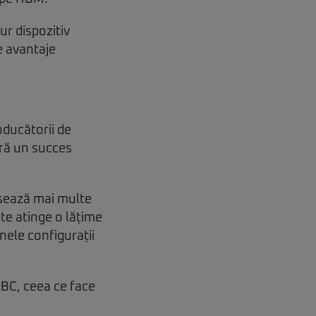
r dispozitiv
e avantaje
oducătorii de
ără un succes
sează mai multe
te atinge o lățime
ele configurații
BC, ceea ce face