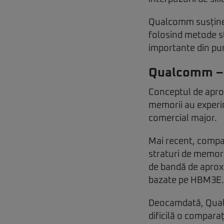
Qualcomm susține 
folosind metode st
importante din pun
Qualcomm – 
Conceptul de aprop
memorii au experim
comercial major.
Mai recent, compa
straturi de memori
de bandă de aprox
bazate pe HBM3E.
Deocamdată, Qualc
dificilă o comparaț