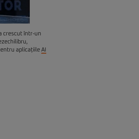
a crescut într-un
ezechilibru,
entru aplicațiile
AI