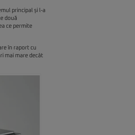
ul principal și l-a
le două
ea ce permite
re în raport cu
ri mai mare decât