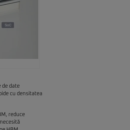
e de date
pide cu densitatea
HBM, reduce
 necesită
e pe HBM.