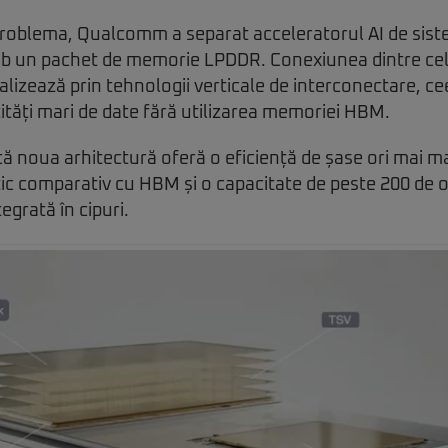
roblema, Qualcomm a separat acceleratorul AI de sistem
ub un pachet de memorie LPDDR. Conexiunea dintre ce
izează prin tehnologii verticale de interconectare, ce
tități mari de date fără utilizarea memoriei HBM.
 noua arhitectură oferă o eficiență de șase ori mai ma
c comparativ cu HBM și o capacitate de peste 200 de o
grată în cipuri.