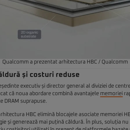
Qualcomm a prezentat arhitectura HBC / Qualcomm
ăldură și costuri reduse
eședinte executiv și director general al diviziei de centr
cat că noua abordare combină avantajele
memoriei
ra
ele DRAM suprapuse.
 arhitectura HBC elimină blocajele asociate memoriei 
e și generează mai puțină căldură. În plus, soluția nu
iciu costisitori utilizați în prezent de platformele bazat