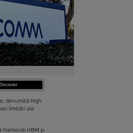
Discover
ale, denumită High
i limitări ale
ră memoriei HBM și