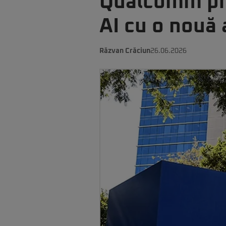
Qualcomm pro
AI cu o nouă 
Răzvan Crăciun
26.06.2026