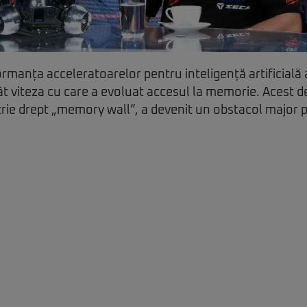
formanța acceleratoarelor pentru inteligență artificială 
ât viteza cu care a evoluat accesul la memorie. Acest d
rie drept „memory wall”, a devenit un obstacol major p