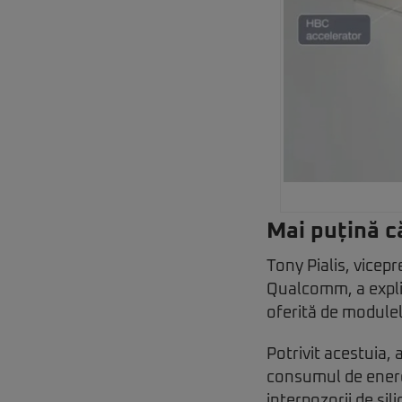
Mai puțină c
Tony Pialis, vicepr
Qualcomm, a expli
oferită de modul
Potrivit acestuia,
consumul de energi
interpozorii de sil