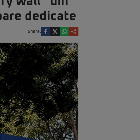
y wall” din
oare dedicate
Share: