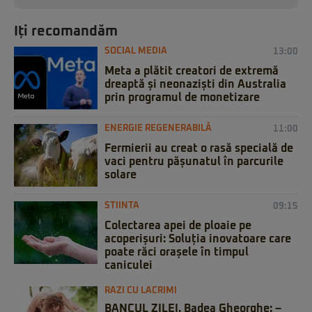
Iți recomandăm
SOCIAL MEDIA
13:00
Meta a plătit creatori de extremă
dreaptă și neonaziști din Australia
prin programul de monetizare
ENERGIE REGENERABILĂ
11:00
Fermierii au creat o rasă specială de
vaci pentru pășunatul în parcurile
solare
STIINTA
09:15
Colectarea apei de ploaie pe
acoperișuri: Soluția inovatoare care
poate răci orașele în timpul
caniculei
RAZI CU LACRIMI
BANCUL ZILEI. Badea Gheorghe: –