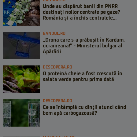
GANDUL.RO
Unde au dispărut banii din PNRR
destinați noilor centrale pe gaze?
România și-a închis centralele...
GANDUL.RO
„Drona care s-a prăbușit în Kardam,
ucraineană!” - Ministerul bulgar al
Apărării
DESCOPERA.RO
O proteină cheie a fost crescută în
salata verde pentru prima dată
DESCOPERA.RO
Ce se întâmplă cu dinții atunci când
bem apă carbogazoasă?