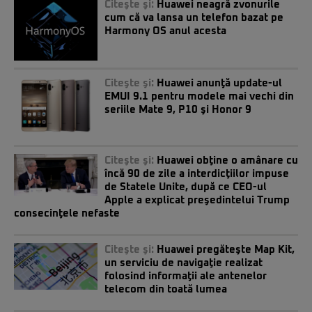
Citeşte şi:
Huawei neagră zvonurile
cum că va lansa un telefon bazat pe
Harmony OS anul acesta
Citeşte şi:
Huawei anunţă update-ul
EMUI 9.1 pentru modele mai vechi din
seriile Mate 9, P10 şi Honor 9
Citeşte şi:
Huawei obţine o amânare cu
încă 90 de zile a interdicţiilor impuse
de Statele Unite, după ce CEO-ul
Apple a explicat preşedintelui Trump
consecinţele nefaste
Citeşte şi:
Huawei pregăteşte Map Kit,
un serviciu de navigaţie realizat
folosind informaţii ale antenelor
telecom din toată lumea