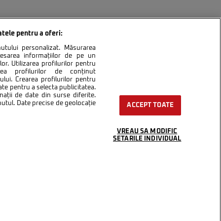
atele pentru a oferi:
inutului personalizat. Măsurarea
cesarea informațiilor de pe un
or. Utilizarea profilurilor pentru
area profilurilor de conținut
lui. Crearea profilurilor pentru
ntact
Setări Cookies
ate pentru a selecta publicitatea.
nații de date din surse diferite.
inutul. Date precise de geolocație
ACCEPT TOATE
VREAU SA MODIFIC
SETARILE INDIVIDUAL
integral scrierile publicistice purtătoare de Drepturi de Autor.