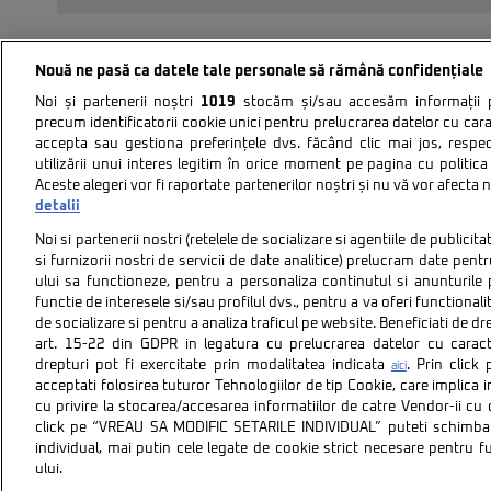
Nouă ne pasă ca datele tale personale să rămână confidențiale
Noi și partenerii noștri
1019
stocăm și/sau accesăm informații pe
precum identificatorii cookie unici pentru prelucrarea datelor cu cara
accepta sau gestiona preferințele dvs. făcând clic mai jos, respe
utilizării unui interes legitim în orice moment pe pagina cu politica 
Aceste alegeri vor fi raportate partenerilor noștri și nu vă vor afecta 
Politica de confidentiali
detalii
Noi si partenerii nostri (retelele de socializare si agentiile de publici
si furnizorii nostri de servicii de date analitice) prelucram date pen
ului sa functioneze, pentru a personaliza continutul si anunturile p
functie de interesele si/sau profilul dvs., pentru a va oferi functionalit
de socializare si pentru a analiza traficul pe website. Beneficiati de d
art. 15-22 din GDPR in legatura cu prelucrarea datelor cu carac
Citarea se poate face în limita a 250 de semne. Nici o instituţ
drepturi pot fi exercitate prin modalitatea indicata
. Prin clic
aici
acceptati folosirea tuturor Tehnologiilor de tip Cookie, care implica 
cu privire la stocarea/accesarea informatiilor de catre Vendor-ii cu
click pe “VREAU SA MODIFIC SETARILE INDIVIDUAL” puteti schimba 
individual, mai putin cele legate de cookie strict necesare pentru 
ului.