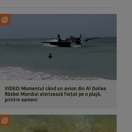
VIDEO: Momentul când un avion din Al Doilea
Război Mondial aterizează forțat pe o plajă,
printre oameni