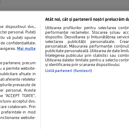
Atât noi, cât și partenerii noștri prelucrăm d
 dispozitivul dvs.,
Utilizarea profilurilor pentru selectarea conț
cter personal. Puteți
performanței reclamelor. Stocarea și/sau ac
dispozitiv. Dezvoltarea și îmbunătățirea serviciil
ctiv vă puteți opune
selectarea publicității personalizate. Cre
de confidențialitate.
personalizat. Măsurarea performanței conținutu
navigarea.
Mai multe
tate
Politica de cookies
Termeni si conditii
Co
publicitate personalizată. Utilizarea de date limit
Înțelegerea publicului prin statistici sau combi
Utilizarea datelor limitate pentru a selecta conț
tate partenere, precum
și identificarea prin scanarea dispozitivului.
tru a permite website-
Listă parteneri (furnizori)
ublicitare afisate in
ati aferente retelelor
repturile prevazute de
ter personal. Aceste
ie sau persoană (site-uri, instituţii mass-media, firme de monitorizare) nu poate reproduce 
k pe “ACCEPT TOATE”,
inclusiv acceptul dvs.
Decizia ONJN nr. 1598/16.09.2021. Jocurile de noroc sunt interzise minorilor.
 care colaboram. Prin
preferintele in mod
functionarea website-