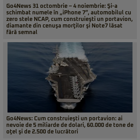
Go4News 31 octombrie – 4 noiembrie: Şi-a
schimbat numele în „iPhone 7”, automobilul cu
zero stele NCAP, cum construieşti un portavion,
diamante din cenuşa morţilor şi Note7 lăsat
fără semnal
Go4News: Cum construieşti un portavion: ai
nevoie de 5 miliarde de dolari, 60.000 de tone de
oţel şi de 2.500 de lucrători