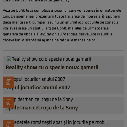
curent inovațiile grafice și de gameplay.
Vezi pe Go4It lista completă a jocurilor care vor apărea în următoarele
luni. De asemenea, prezentăm toate trailerele de interes și îți spunem
dacă merită să-ți cumperi sau nu un anumit joc. Jocurile pe consolă
vor avea și ele un spațiu larg pe Go4It, mai ales că următoarele
generații de Xbos și PlayStation au fost deja dezvăluite și sunt la
câteva luni distanță să ajungă pe rafturile magazinelor.
Reality show cu o specie noua: gamerii
Topul jocurilor anului 2007
Spiderman cel roşu de la Sony