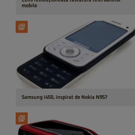
Cells revoluţionează tastatura telefoanelor
mobile
Samsung i450, inspirat de Nokia N95?