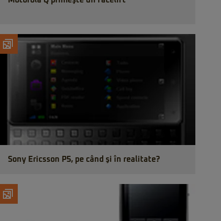
Motorola Q primeşte un facelift
Sony Ericsson P5, pe când şi în realitate?