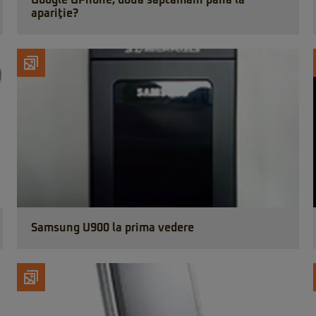
Google GPhone, două săptămâni până la
apariţie?
Samsung U900 la prima vedere