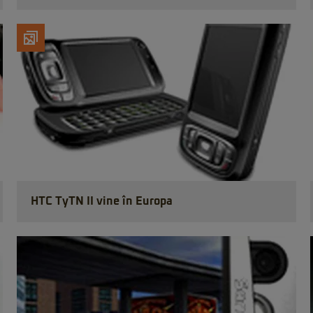
HTC TyTN II vine în Europa