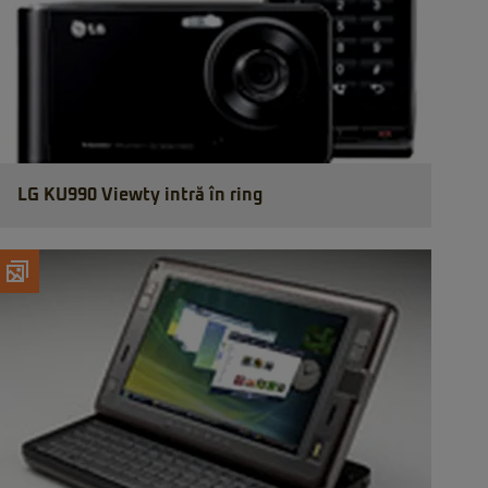
LG KU990 Viewty intră în ring