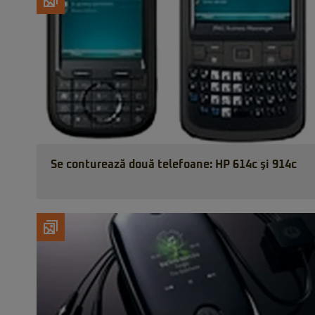
Se conturează două telefoane: HP 614c şi 914c