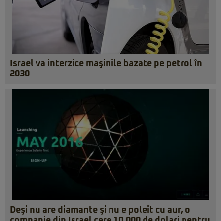
Israel va interzice maşinile bazate pe petrol în
2030
Deşi nu are diamante şi nu e poleit cu aur, o
companie din Israel cere 10.000 de dolari pentru