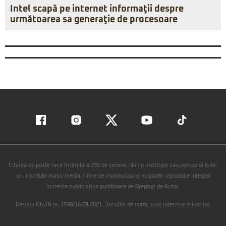
Intel scapă pe internet informaţii despre
următoarea sa generaţie de procesoare
Citarea se poate face în limita a 250 de semne. Nici o instituţie sau persoană (site-
uri, instituţii mass-media, firme de monitorizare) nu poate reproduce integral
scrierile publicistice purtătoare de Drepturi de Autor.
Decizia ONJN nr. 1598/16.09.2021. Jocurile de noroc sunt interzise minorilor.