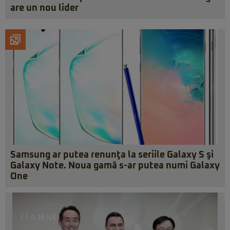
are un nou lider
Samsung ar putea renunţa la seriile Galaxy S şi
Galaxy Note. Noua gamă s-ar putea numi Galaxy
One