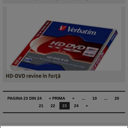
HD-DVD revine în forţă
PAGINA 23 DIN 24
« PRIMA
«
...
10
...
20
21
22
23
24
»