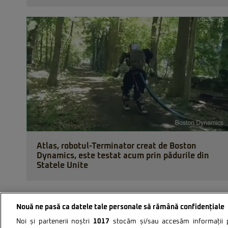
Atlas, robotul-Terminator creat de Boston
Dynamics, este testat acum prin pădurile din
Statele Unite
Nouă ne pasă ca datele tale personale să rămână confidențiale
Noi și partenerii noștri
1017
stocăm și/sau accesăm informații pe