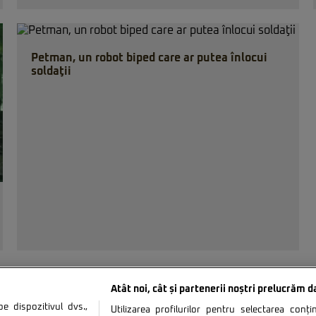
Petman, un robot biped care ar putea înlocui
soldaţii
Atât noi, cât și partenerii noștri prelucrăm d
 dispozitivul dvs.,
Utilizarea profilurilor pentru selectarea conț